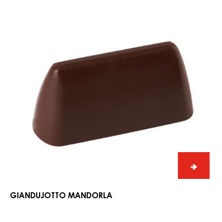
giandu
mandor
GIANDUJOTTO MANDORLA
giandujotto