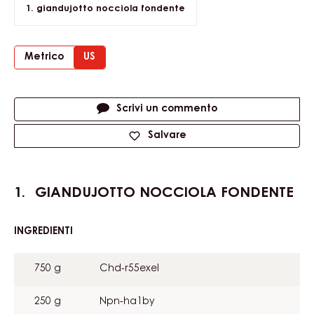
giandujotto nocciola fondente
Metrico
US
Actions
Scrivi un commento
Salvare
GIANDUJOTTO NOCCIOLA FONDENTE
INGREDIENTI
:
GIANDUJOTTO
NOCCIOLA
750 g
Chd-r55exel
FONDENTE
250 g
Npn-ha1by