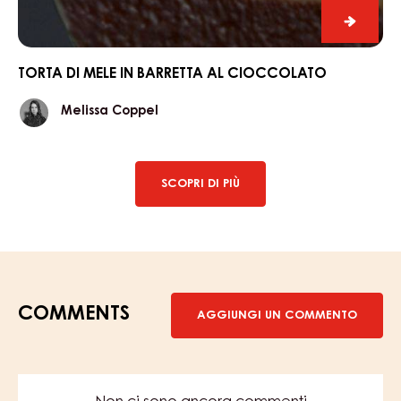
Torta
di
mele
TORTA DI MELE IN BARRETTA AL CIOCCOLATO
in
Melissa
Melissa Coppel
barrett
Coppel
al
ciocco
SCOPRI DI PIÙ
COMMENTS
AGGIUNGI UN COMMENTO