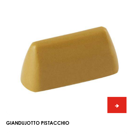
pistacchio
giandu
pistacc
GIANDUJOTTO PISTACCHIO