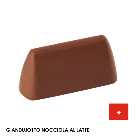
giandujotto
nocciola
al
latte
giandu
noccio
al
GIANDUJOTTO NOCCIOLA AL LATTE