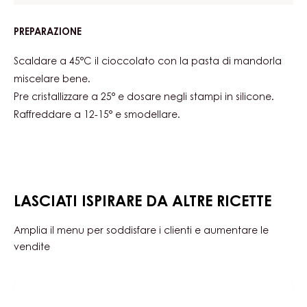
PREPARAZIONE
:
GIANDUJOTTO
NOCCIOLA
Scaldare a 45°C il cioccolato con la pasta di mandorla
FONDENTE
miscelare bene.
Pre cristallizzare a 25° e dosare negli stampi in silicone.
Raffreddare a 12-15° e smodellare.
LASCIATI ISPIRARE DA ALTRE RICETTE
Amplia il menu per soddisfare i clienti e aumentare le
vendite
giandujotto
mandorla