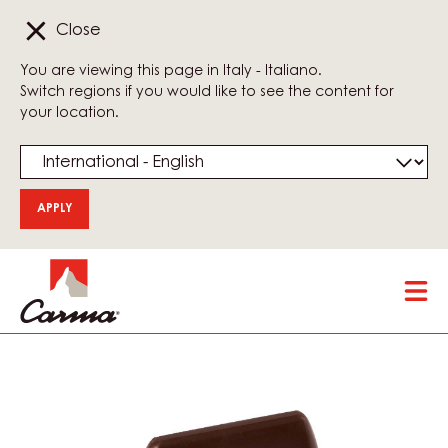
Close
You are viewing this page in Italy - Italiano.
Switch regions if you would like to see the content for
your location.
Skip
Tog
to
mai
main
nav
content