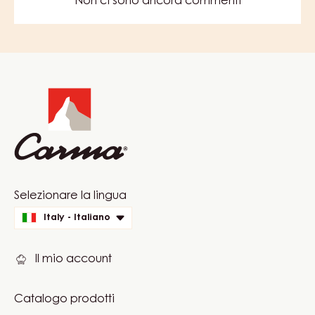
Non ci sono ancora commenti
Website
info
Website
Selezionare la lingua
quick
Italy - Italiano
links
Il mio account
Catalogo prodotti
Footer