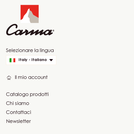
ciocco
info
Website
Selezionare la lingua
quick
Italy - Italiano
links
Il mio account
Catalogo prodotti
Footer
Chi siamo
Carma
Contattaci
Newsletter