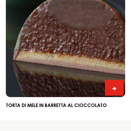
in
barretta
al
cioccolato
Torta
di
mele
TORTA DI MELE IN BARRETTA AL CIOCCOLATO
in
barrett
Website
al