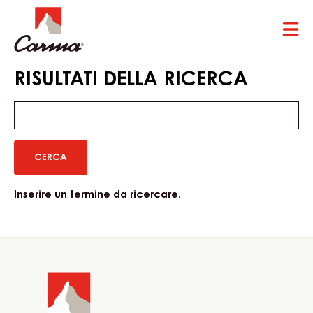
Skip
Tog
to
mai
main
nav
content
RISULTATI DELLA RICERCA
Keyword(s)
Inserire un termine da ricercare.
Website
info