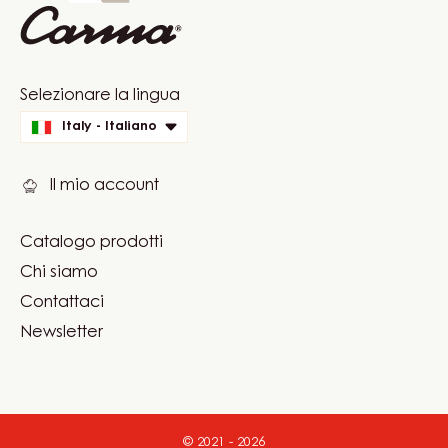
Website
Selezionare la lingua
quick
Italy - Italiano
links
Il mio account
Catalogo prodotti
Footer
Chi siamo
Carma
Contattaci
Newsletter
© 2021 - 2026