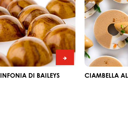
aileys
carota
Sinfonia
di
Baileys
SINFONIA DI BAILEYS
CIAMBELLA A