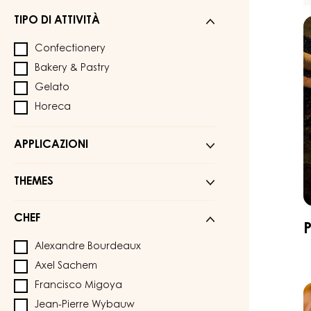
N°
TIPO DI ATTIVITÀ
P
i
Confectionery
P
Bakery & Pastry
Gelato
Horeca
APPLICAZIONI
THEMES
CHEF
Alexandre Bourdeaux
Axel Sachem
Francisco Migoya
S
Jean-Pierre Wybauw
d