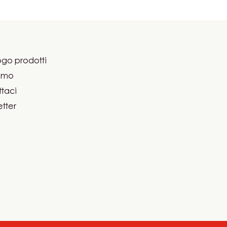
go prodotti
er
iamo
ma
taci
tter