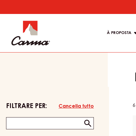
Skip
to
Main
main
navigati
content
À PROPOSTA
Carma
FILTRARE PER:
6
Cancella tutto
Keyword
keywords
Invia
/
search
recipe