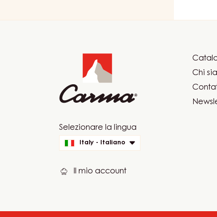
Website
info
Catalo
Foot
Chi s
Car
Contat
Newsle
Website
Selezionare la lingua
quick
Italy - Italiano
links
Il mio account