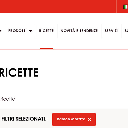
on
PRODOTTI
RICETTE
NOVITÀ E TENDENZE
SERVIZI
S
RICETTE
 ricette
FILTRI SELEZIONATI:
Ramon Morato
-
remove