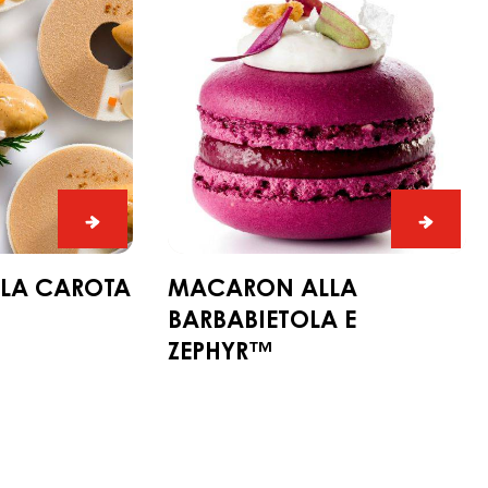
barbabietola
e
Zephyr™
Ciambella
Macar
alla
alla
carota
barbab
LLA CAROTA
MACARON ALLA
e
BARBABIETOLA E
Zephy
ZEPHYR™