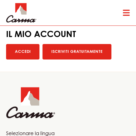
Skip
Tog
to
mai
main
nav
content
IL MIO ACCOUNT
ACCEDI
ISCRIVITI GRATUITAMENTE
Website
info
Website
Selezionare la lingua