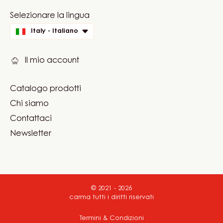
Website
Selezionare la lingua
quick
Italy - Italiano
links
Il mio account
Catalogo prodotti
Footer
Chi siamo
Carma
Contattaci
Newsletter
© 2021 - 2026
carma
.
tutti i diritti riservati
Footer
Termini & Condizioni