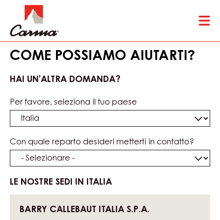
Skip
Tog
to
mai
main
nav
content
COME POSSIAMO AIUTARTI?
HAI UN'ALTRA DOMANDA?
Per favore, seleziona il tuo paese
Con quale reparto desideri metterti in contatto?
LE NOSTRE SEDI IN ITALIA
BARRY CALLEBAUT ITALIA S.P.A.