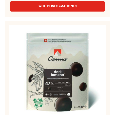
WEITERE INFORMATIONEN
-
DUNKLE
COUVERTURE
-
Couverturen
DARK
-
BOURBON
Dark
50%
-
Tumcha
TROPFEN
47%
-
-
BEUTEL
5KG
Tropfen
-
5kg
Beutel