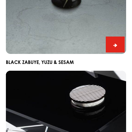
Black
Zabuye
Yuzu
BLACK ZABUYE, YUZU & SESAM
&
Chocorons
Sesam