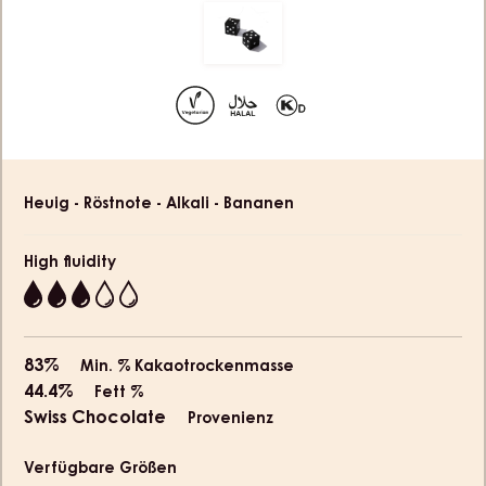
slide
slide
slide
slide
slide
1
2
3
4
5
Move
to
slide
6
Product
Heuig - Röstnote - Alkali - Bananen
information
High fluidity
3
83%
Min. % Kakaotrockenmasse
44.4%
Fett %
Swiss Chocolate
Provenienz
Verfügbare Größen