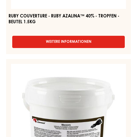
RUBY COUVERTURE - RUBY AZALINA™ 40% - TROPFEN -
BEUTEL 1.5KG
WEITERE INFORMATIONEN
-
RUBY
COUVERTURE
-
KAFFEEPASSTE
RUBY
–
AZALINA™
MOCCORO
40%
-
–
TROPFEN
EIMER
-
1,2KG
BEUTEL
1.5KG