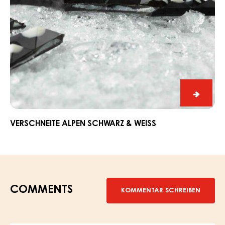
Versch
Alpen
Schwar
VERSCHNEITE ALPEN SCHWARZ & WEISS
&
Weiß
COMMENTS
KOMMENTAR SCHREIBEN