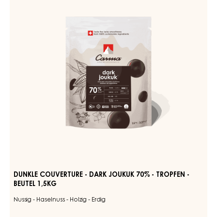
-
-
TROPFEN
DARK
-
JOUKUK
1.5KG
70%
BEUTEL
-
TROPFEN
-
BEUTEL
1,5KG
DUNKLE COUVERTURE - DARK JOUKUK 70% - TROPFEN -
BEUTEL 1,5KG
Nussig - Haselnuss - Holzig - Erdig