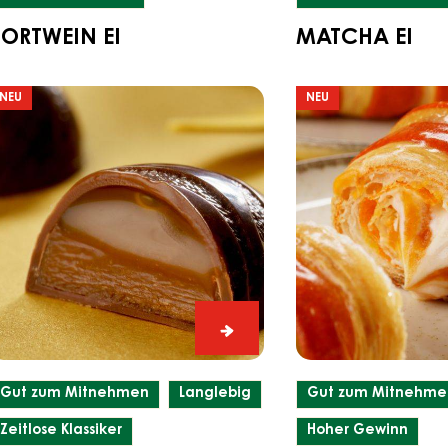
PORTWEIN EI
MATCHA EI
armamella
Oster
NEU
NEU
i
Gipfeli
Carmamella
Ei
Gut zum Mitnehmen
Langlebig
Gut zum Mitnehme
Zeitlose Klassiker
Hoher Gewinn