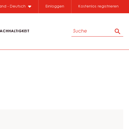
land - Deutsch
Einloggen
Kostenlos registrieren
Suche
ACHHALTIGKEIT
Such