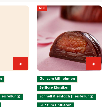
Dattelmarzipan
NEU
Ei
Matcha
Dattel
Ei
Ei
n
Gut zum Mitnehmen
Zeitlose Klassiker
Herstellung)
Schnell & einfach (Herstellung)
Gut zum Einfrieren