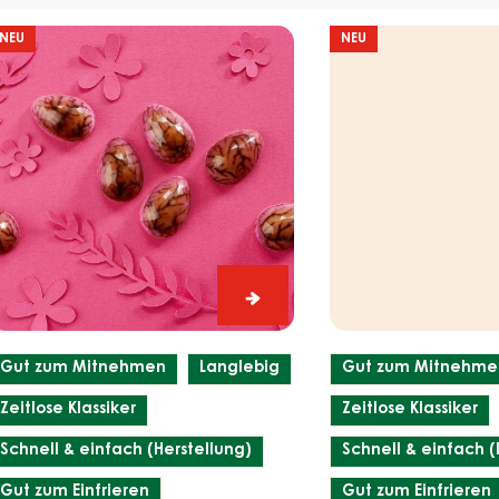
filter
ortwein
Matcha
Results
NEU
NEU
i
Ei
Portwein
Ei
Gut zum Mitnehmen
Langlebig
Gut zum Mitnehme
Zeitlose Klassiker
Zeitlose Klassiker
Schnell & einfach (Herstellung)
Schnell & einfach (
Gut zum Einfrieren
Gut zum Einfrieren