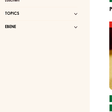
:
Löschen
Chefkoch
TOPICS
C
EBENE
E