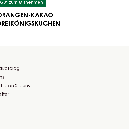
Dreikönigskuchen
Gut zum Mitnehmen
ORANGEN-KAKAO
DREIKÖNIGSKUCHEN
tkatalog
er
ns
ma
tieren Sie uns
tter