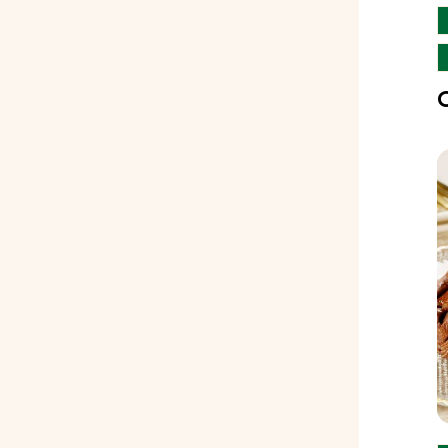
O
K
D