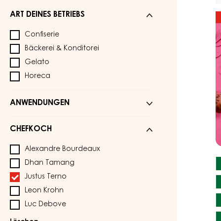
N°
ART DEINES BETRIEBS
P
E
Confiserie
Bäckerei & Konditorei
Gelato
Horeca
ANWENDUNGEN
CHEFKOCH
Alexandre Bourdeaux
Dhan Tamang
Justus Terno
Leon Krohn
Luc Debove