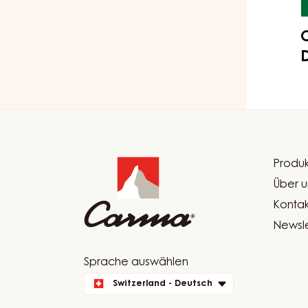
Website
info
Produk
Foot
Über u
Car
Kontak
Newsle
Website
Sprache auswählen
quick
Switzerland - Deutsch
links