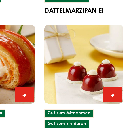
DATTELMARZIPAN EI
Winter-
Praline
«Samichlaus-
Mütze»
Oster
Winter-
Gipfeli
Praline
«Samic
n
Gut zum Mitnehmen
Mütze»
Gut zum Einfrieren