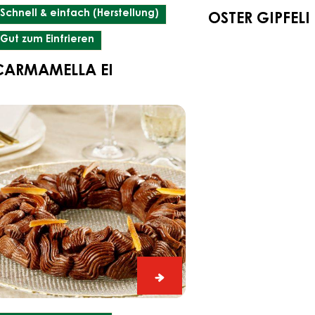
Schnell & einfach (Herstellung)
OSTER GIPFELI
Gut zum Einfrieren
CARMAMELLA EI
rangen-
akao
reikönigskuchen
Orangen-
Kakao