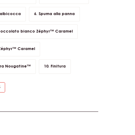
na alle mandorle
Crumble salato
ato ricomposto
Caramello salato
 albicocca
Spuma alla panna
cioccolato bianco Zéphyr™ Caramel
 Zéphyr™ Caramel
ara Nougatine™
Finitura
S