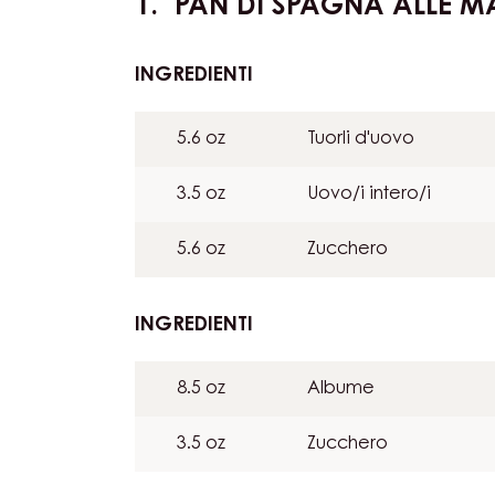
Actions
PAN DI SPAGNA ALLE 
INGREDIENTI
:
PAN
DI
5.6 oz
Tuorli d'uovo
SPAGNA
ALLE
3.5 oz
Uovo/i intero/i
MANDORLE
5.6 oz
Zucchero
INGREDIENTI
:
PAN