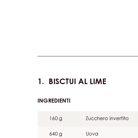
Actions
BISCTUI AL LIME
INGREDIENTI
:
BISCTUI
AL
160 g
Zucchero invertito
LIME
640 g
Uova