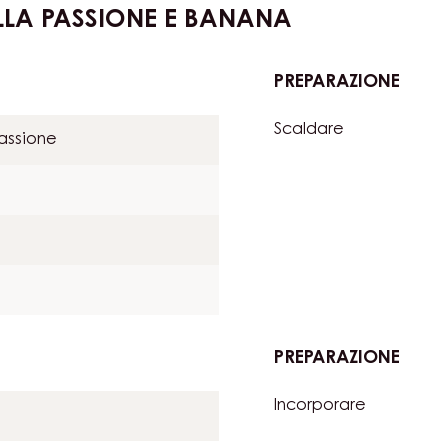
LLA PASSIONE E BANANA
PREPARAZIONE
:
GELA
Scaldare
DI
passione
FRUT
DELL
PASS
E
BAN
PREPARAZIONE
:
GELA
Incorporare
DI
FRUT