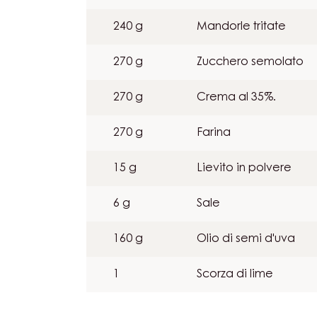
240 g
Mandorle tritate
270 g
Zucchero semolato
270 g
Crema al 35%.
270 g
Farina
15 g
Lievito in polvere
6 g
Sale
160 g
Olio di semi d'uva
1
Scorza di lime