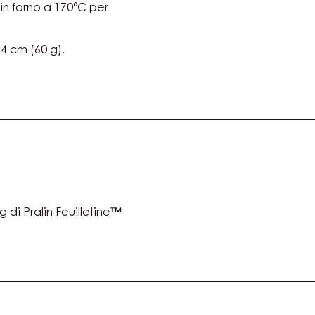
in forno a 170°C per
4 cm (60 g).
 di Pralin Feuilletine™