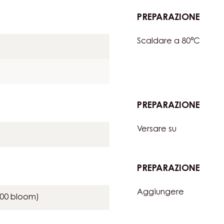
PREPARAZIONE
:
MOUS
Scaldare a 80°C
ZEPH
E
MAN
PREPARAZIONE
:
MOUS
Versare su
ZEPH
E
MAN
PREPARAZIONE
:
MOUS
Aggiungere
ZEPH
200 bloom)
E
MAN