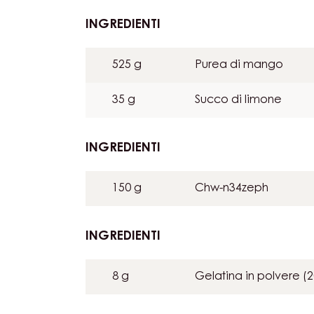
INGREDIENTI
:
MOUSSE
ZEPHYR™
525 g
Purea di mango
E
MANGO
35 g
Succo di limone
INGREDIENTI
:
MOUSSE
ZEPHYR™
150 g
Chw-n34zeph
E
MANGO
INGREDIENTI
:
MOUSSE
ZEPHYR™
8 g
Gelatina in polvere (
E
MANGO