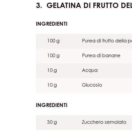
GELATINA DI FRUTTO DE
INGREDIENTI
:
GELATINA
DI
100 g
Purea di frutto della 
FRUTTO
DELLA
100 g
Purea di banane
PASSIONE
E
10 g
Acqua
BANANA
10 g
Glucosio
INGREDIENTI
:
GELATINA
DI
30 g
Zucchero semolato
FRUTTO