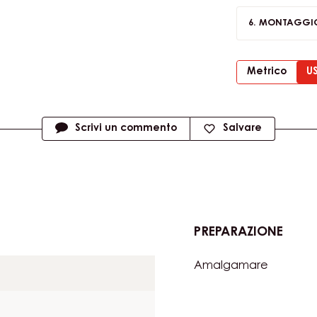
MONTAGGIO
Metrico
U
Scrivi un commento
Salvare
PREPARAZIONE
:
BISCT
Amalgamare
AL
LIME