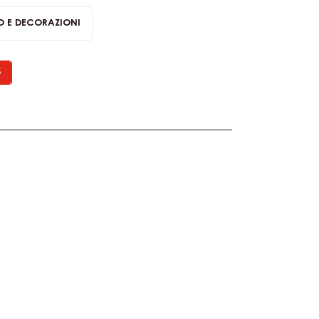
 E DECORAZIONI
S
UI