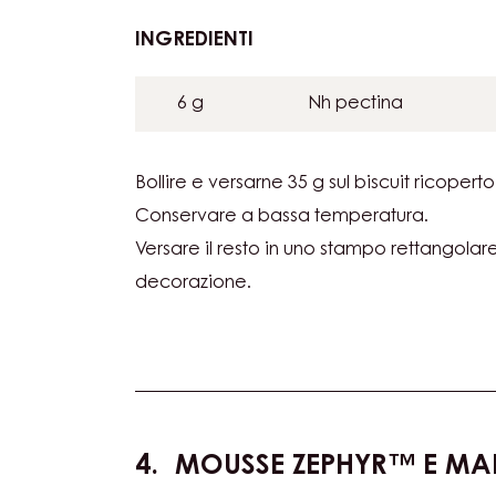
DELLA
PASSIONE
INGREDIENTI
:
E
GELATINA
BANANA
DI
6 g
Nh pectina
FRUTTO
DELLA
PASSIONE
Bollire e versarne 35 g sul biscuit ricoperto 
E
Conservare a bassa temperatura.
BANANA
Versare il resto in uno stampo rettangolare
decorazione.
MOUSSE ZEPHYR™ E M