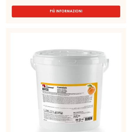
13KG
FARCITURA PER CONFETTERIA E PANIFICAZIONE -
CARAMEL SELECTION - SECCHIO 13KG
Morbido - Caramello cremoso
PIÙ INFORMAZIONI
-
FARCITURA
PER
CONFETTERIA
PREPARAZIONE
E
DI
PANIFICAZIONE
FRUTTA
-
CARAMEL
–
SELECTION