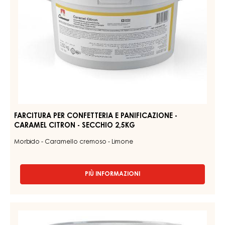
PIÙ INFORMAZIONI
-
PASTA
PER
CONFETTERIA
FARCITURA
-
PER
FARCITURA
CONFETTERIA
MORBIDA
ALLA
E
NOCCIOLA
PANIFICAZIONE
(NOISINA)
-
-
SECCHIO
CARAMEL
7KG
CITRON
-
SECCHIO
2,5KG