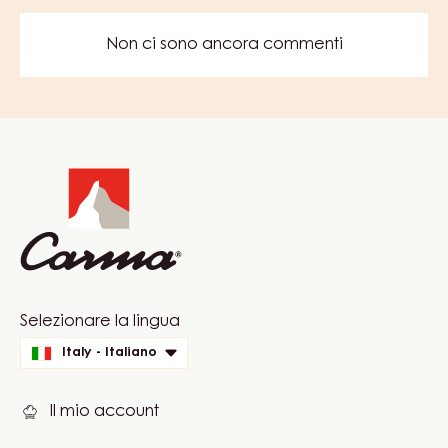
FRUTTA
–
CARMELADE
SCOPRI DI PIÙ
ALBICOCCA
–
SECCHIO
12,5KG
COMMENTS
AGGIUNGI UN COMMENTO
Non ci sono ancora commenti
Website
info