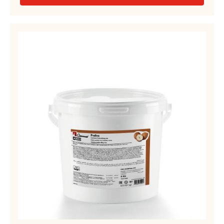
PREPARAZIONE DI FRUTTA – CARMELADE ALBICOCCA 50%
– SECCHIO 13KG
PIÙ INFORMAZIONI
-
PREPARAZIONE
DI
FRUTTA
PASTE
–
DI
CARMELADE
CONFETTERIA
ALBICOCCA
50%
–
–
RIPIENO
SECCHIO
ALLA
13KG