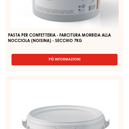
CONFETTERIA
ALLA
NOCCIOLA
-
(PRALINA)
FARCITURA
–
MORBIDA
SECCHIO
6KG
ALLA
NOCCIOLA
(NOISINA)
-
SECCHIO
7KG
PASTA PER CONFETTERIA - FARCITURA MORBIDA ALLA
NOCCIOLA (NOISINA) - SECCHIO 7KG