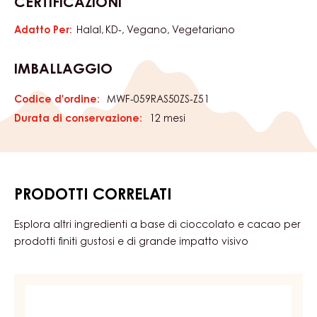
frutta. Pronta all’uso, spalmabile, stabile alla cottura e al
congelamento. Senza semi, gusto intenso di lampone
con nota acidula, colore chiaro. Adatta al dosaggio con
sac à poche.
CARATTERISTICHE
categoria di prodotto:
Caratteristiche
Coperture e farciture
Ripieni & Creme
CERTIFICAZIONI
Adatto Per:
Halal
KD-
Vegano
Vegetariano
IMBALLAGGIO
Codice d'ordine:
MWF-059RAS50ZS-Z51
Durata di conservazione:
12 mesi