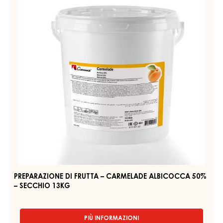
PRODOTTI CORRELATI
Esplora altri ingredienti a base di cioccolato e cacao per
prodotti finiti gustosi e di grande impatto visivo
PREPARAZIONE
DI
FRUTTA
–
CARMELADE
ALBICOCCA
50%
–
SECCHIO
13KG