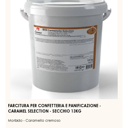
FARCITURA PER CONFETTERIA E PANIFICAZIONE -
CARAMEL CITRON - SECCHIO 2,5KG
Morbido - Caramello cremoso - Limone
PIÙ INFORMAZIONI
-
FARCITURA
PER
CONFETTERIA
FARCITURA
E
PER
PANIFICAZIONE
CONFETTERIA
-
CARAMEL
E
CITRON
PANIFICAZIONE
-
-
SECCHIO
2,5KG
CARAMEL
SELECTION
-
SECCHIO