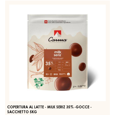
COPERTURA AL LATTE - MILK DELYNA 34% - GOCCE -
SACCHETTO 5KG
PIÙ INFORMAZIONI
-
COPERTURA
AL
LATTE
COPERTURA
-
AL
MILK
LATTE
DELYNA
34%
-
-
MILK
GOCCE
SERIZ
-
SACCHETTO
35%
5KG
-