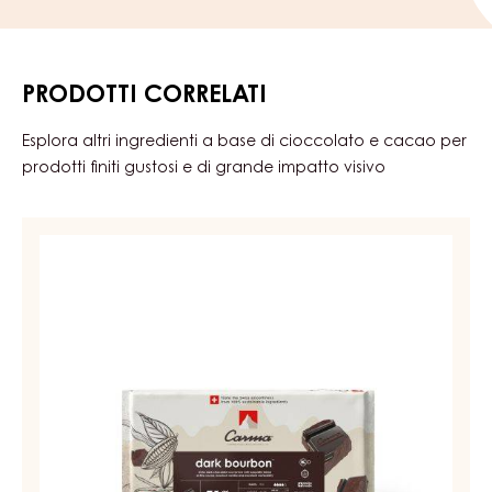
prodotti di portare il marchio « swissmilk
green ».
IMBALLAGGIO
Codice d'ordine:
CHM-P007CLARE6-Z71
Durata di conservazione:
18 mesi
Descrizione:
1.5kg Bag | 5 bags/Box
Altre confezioni:
5kg Bag
,
PRODOTTI CORRELATI
Esplora altri ingredienti a base di cioccolato e cacao per
prodotti finiti gustosi e di grande impatto visivo