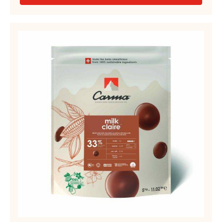
5KG
CIOCCOLATO BIANCO DA COPERTURA - WHITE NIOBO
34% - GOCCE - SACCHETTO 5KG
Vaniglia - Dolce - Mousse al cioccolato
PIÙ INFORMAZIONI
-
CIOCCOLATO
BIANCO
DA
COPERTURA
COPERTURA
AL
-
LATTE
WHITE
NIOBO
-
34%
MILK
-
CLAIRE
GOCCE
-