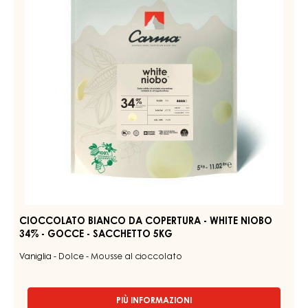
Fermentato - Verde - Tè alla bergamotta - Legnoso - Vaniglia
intensa - Astringente
PIÙ INFORMAZIONI
-
COUVERTURE
SCURA
-
CIOCCOLATO
DARK
BIANCO
BOURBON
DA
51%
-
COPERTURA
BLOCCO
-
-
WHITE
CONFEZIONE
FLOW
NIOBO
2KG
34%
-
GOCCE
-
SACCHETTO