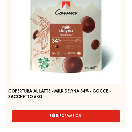
Amaro - Toffee - Erbaceo - Nota verde - Legnoso - Leggermente
fieno - Mango - Rum
PIÙ INFORMAZIONI
-
COPERTURA
AL
LATTE
COPERTURA
-
AL
MILK
LATTE
DES
ALPES
-
36%
MILK
-
DELYNA
BLOCCO
-
34%
FLOW
-
PACK
GOCCE
2KG
-
SACCHETTO
5KG