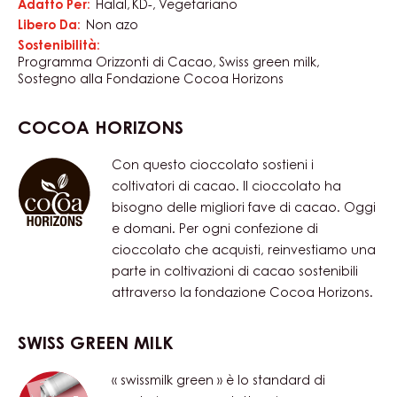
Grasso %
categoria di prodotto:
Caratteristiche
Cioccolato
Cioccolati & Coperture
Provenienza:
Swiss Chocolate
CERTIFICAZIONI
Adatto Per:
Halal
KD-
Vegetariano
Libero Da:
Non azo
Sostenibilità:
Programma Orizzonti di Cacao
Swiss green milk
Sostegno alla Fondazione Cocoa Horizons
COCOA HORIZONS
Con questo cioccolato sostieni i