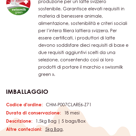
coltivatori di cacao. Il cioccolato ha
bisogno delle migliori fave di cacao. Oggi
e domani. Per ogni confezione di
cioccolato che acquisti, reinvestiamo una
parte in coltivazioni di cacao sostenibili
attraverso la fondazione Cocoa Horizons.
SWISS GREEN MILK
« swissmilk green » è lo standard di
produzione per un latte svizzero
sostenibile. Garantisce elevati requisiti in
materia di benessere animale,
alimentazione, sostenibilità e criteri sociali
per l’intera filiera lattiera svizzera. Per
essere certificati, i produttori di latte
devono soddisfare dieci requisiti di base e
due requisiti aggiuntivi scelti da una
selezione, consentendo così ai loro