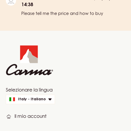
SERIZ
35%
-
GOCCE
-
SACCHETTO
5KG
COMMENTS
AGGIUNGI UN COMMENTO
Comments
Inviato da
Liudmila Demina
il Fri, 11/14/2025 -
14:38
Please tell me the price and how to buy
Website
info