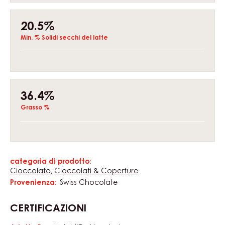
Ricetta senza lecitina • Solo tre ingredienti: cacao,
zucchero, latte
CARATTERISTICHE
Composition
33%
Min. % Solidi secchi del cacao
20.5%
Min. % Solidi secchi del latte
36.4%