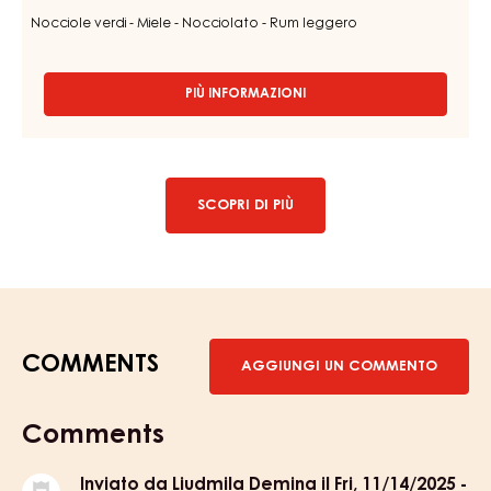
GOCCE
-
SACCHETTO
5KG
COPERTURA AL LATTE - MILK SERIZ 35% -GOCCE -
SACCHETTO 5KG
Nocciole verdi - Miele - Nocciolato - Rum leggero
PIÙ INFORMAZIONI
-
COPERTURA
AL
LATTE
-
MILK
SCOPRI DI PIÙ