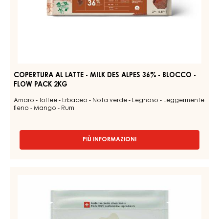
-
AL
MILK
LATTE
CLAIRE
33%
-
-
MILK
GOCCE
DES
-
SACCHETTO
ALPES
5KG
36%
-
BLOCCO
-
FLOW
PACK
2KG
COPERTURA AL LATTE - MILK DES ALPES 36% - BLOCCO -
FLOW PACK 2KG