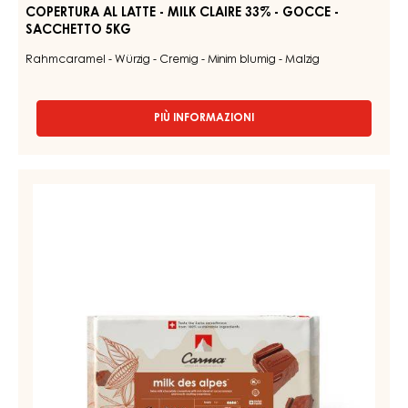
33%
SACCHETTO
-
5KG
GOCCE
-
SACCHETTO
5KG
COPERTURA AL LATTE - MILK CLAIRE 33% - GOCCE -
SACCHETTO 5KG
Rahmcaramel - Würzig - Cremig - Minim blumig - Malzig
PIÙ INFORMAZIONI
-
COPERTURA
AL
LATTE
COPERTURA