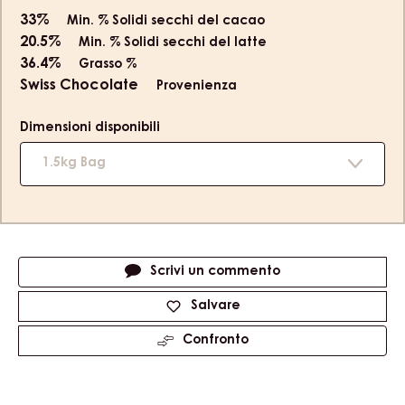
slide
slide
slide
slide
1
2
3
4
Product
Rahmcaramel - Würzig - Cremig - Minim blumig - Malzig
information
alta fluidità
4
33%
Min. % Solidi secchi del cacao
20.5%
Min. % Solidi secchi del latte
36.4%
Grasso %
Swiss Chocolate
Provenienza
Dimensioni disponibili
1.5kg Bag