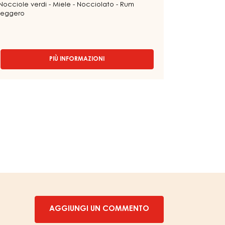
Nocciole verdi - Miele - Nocciolato - Rum
leggero
PIÙ INFORMAZIONI
-
COPERTURA
AL
LATTE
-
MILK
SERIZ
35%
-
GOCCE
-
SACCHETTO
5KG
AGGIUNGI UN COMMENTO