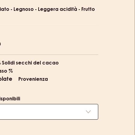
ion
ato - Legnoso - Leggera acidità - Frutto
% Solidi secchi del cacao
sso %
olate
Provenienza
sponibili