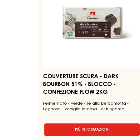
51%
-
BLOCCO
-
CONFEZIONE
FLOW
2KG
COUVERTURE SCURA - DARK
BOURBON 51% - BLOCCO -
CONFEZIONE FLOW 2KG
Fermentato - Verde - Tè alla bergamotta -
Legnoso - Vaniglia intensa - Astringente
PIÙ INFORMAZIONI
-
COUVERTURE