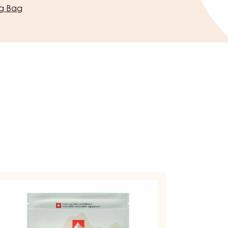
kg Bag
OPERTURA
L
TTE
LK