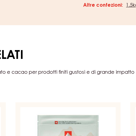
Altre confezioni:
1.5
LATI
ato e cacao per prodotti finiti gustosi e di grande impatto
CIOCCOLATO
C
BIANCO
A
DA
LA
COPERTURA
-
-
MI