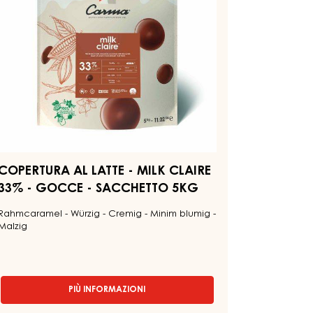
AIRE
3%
OCCE
ACCHETTO
KG
COPERTURA AL LATTE - MILK CLAIRE
33% - GOCCE - SACCHETTO 5KG
Rahmcaramel - Würzig - Cremig - Minim blumig -
Malzig
PIÙ INFORMAZIONI
-
COPERTURA