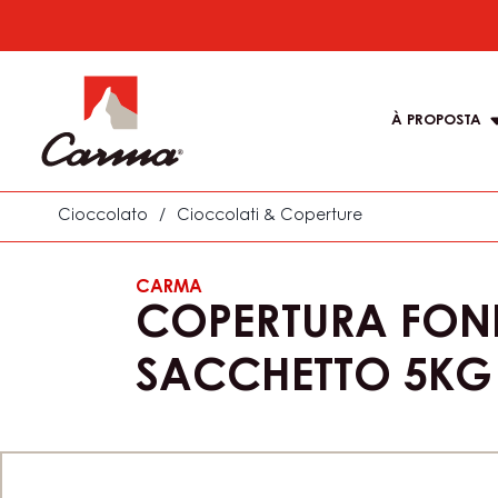
Skip
to
Main
main
navigati
content
À PROPOSTA
Carma
Cioccolato
/
Cioccolati & Coperture
CARMA
COPERTURA FOND
SACCHETTO 5KG