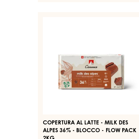
SCURA
-
DARK
COPERTURA
BOURBON
AL
51%
LATTE
-
BLOCCO
-
-
MILK
CONFEZIONE
DES
FLOW
2KG
ALPES
36%
-
BLOCCO
-
FLOW
PACK
2KG
COPERTURA AL LATTE - MILK DES
ALPES 36% - BLOCCO - FLOW PACK
2KG