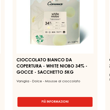
WHITE
CL
NIOBO
3
34%
-
-
G
GOCCE
-
-
S
SACCHETTO
5
5KG
CIOCCOLATO BIANCO DA
COPERTURA - WHITE NIOBO 34% -
GOCCE - SACCHETTO 5KG
Vaniglia - Dolce - Mousse al cioccolato
PIÙ INFORMAZIONI
-
CIOCCOLATO