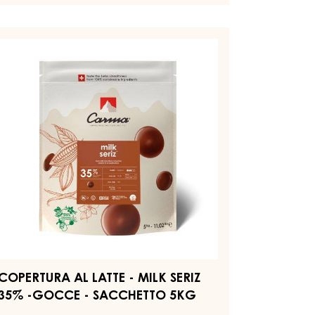
AL
LATTE
-
OPERTURA
MILK
L
CLAIRE
TTE
33%
-
GOCCE
LK
-
RIZ
SACCHETTO
5KG
5%
OCCE
ACCHETTO
KG
COPERTURA AL LATTE - MILK SERIZ
35% -GOCCE - SACCHETTO 5KG