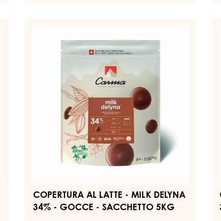
BIANCO
DA
COPERTURA
COPERTURA
C
-
AL
A
WHITE
LATTE
LA
NIOBO
34%
-
-
-
MILK
MI
GOCCE
DELYNA
SE
-
SACCHETTO
34%
3
5KG
-
-
GOCCE
G
-
-
SACCHETTO
S
5KG
5
COPERTURA AL LATTE - MILK DELYNA
34% - GOCCE - SACCHETTO 5KG