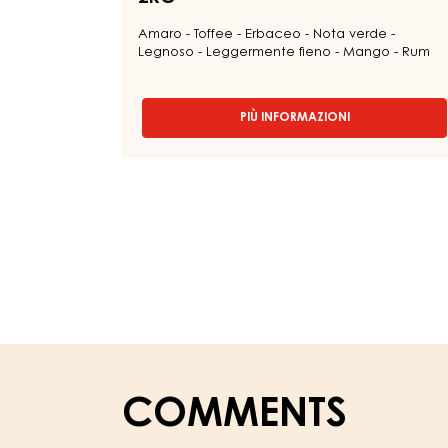
Amaro - Toffee - Erbaceo - Nota verde -
Legnoso - Leggermente fieno - Mango - Rum
PIÙ INFORMAZIONI
-
COPERTURA
AL
LATTE
-
MILK
DES
ALPES
36%
-
BLOCCO
-
FLOW
PACK
2KG
COMMENTS