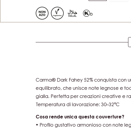
to
to
slide
slide
1
2
Actions
Carma® Dark Fahey 52% conquista con un 
equilibrato, che unisce note legnose e tocch
gialla. Perfetta per creazioni creative e ra
Temperatura di lavorazione: 30–32°C
Cosa rende unica questa couverture?
• Profilo gustativo armonioso con note leg