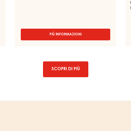
PIÙ INFORMAZIONI
-
COPERTURA
AL
LATTE
-
MILK
DELYNA
SCOPRI DI PIÙ
34%
-
GOCCE
-
SACCHETTO
5KG