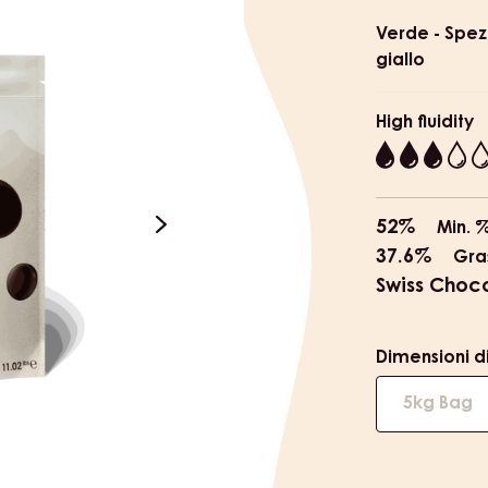
informat
Verde - Spezi
giallo
High fluidity
3
52%
Min. 
next
37.6%
Gra
Swiss Choc
Dimensioni di
5kg Bag
e