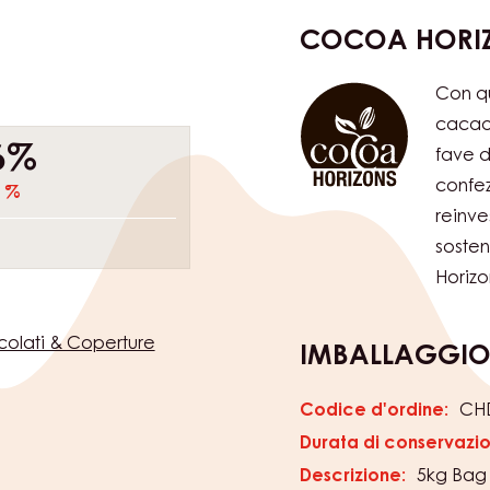
COCOA HORI
Con qu
cacao.
6%
fave d
confez
 %
reinve
sosten
Horizo
colati & Coperture
IMBALLAGGI
Codice d'ordine:
CH
Durata di conservazi
Descrizione:
5kg Bag