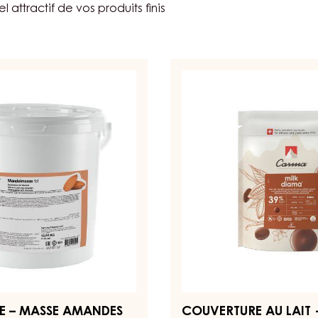
attractif de vos produits finis
COUVERTURE
AU
LAIT
-
MILK
DIAMA
39%
-
PISTOLES
-
SACHET
1,5KG
RE – MASSE AMANDES
COUVERTURE AU LAIT 