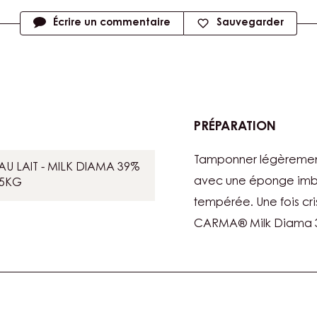
Écrire un commentaire
Sauvegarder
PRÉPARATION
:
COQU
Tamponner légèrement
U LAIT - MILK DIAMA 39%
avec une éponge imbi
,5KG
tempérée. Une fois cris
CARMA® Milk Diama 