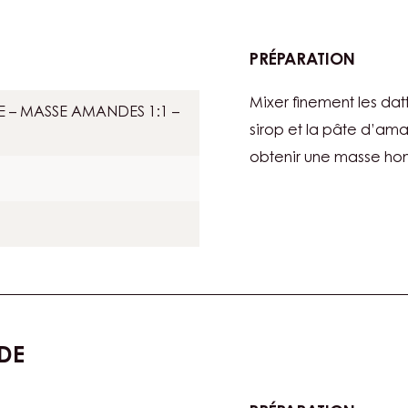
PRÉPARATION
:
MASSE
Mixer finement les dat
AUX
E – MASSE AMANDES 1:1 –
DATTE
sirop et la pâte d’am
obtenir une masse h
DE