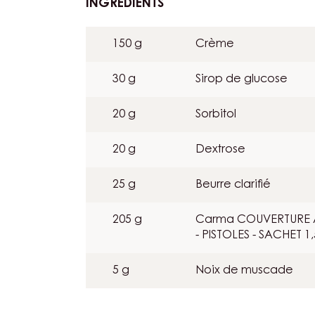
INGRÉDIENTS
:
GANACHE
À
150 g
Crème
LA
MUSCADE
30 g
Sirop de glucose
20 g
Sorbitol
20 g
Dextrose
25 g
Beurre clarifié
205 g
Carma COUVERTURE A
- PISTOLES - SACHET 1
5 g
Noix de muscade