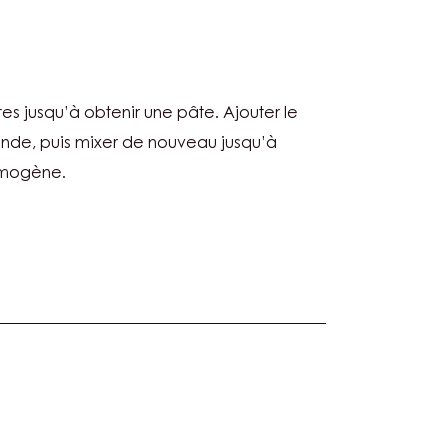
PAIN
tes jusqu’à obtenir une pâte. Ajouter le
S
ande, puis mixer de nouveau jusqu’à
omogène.