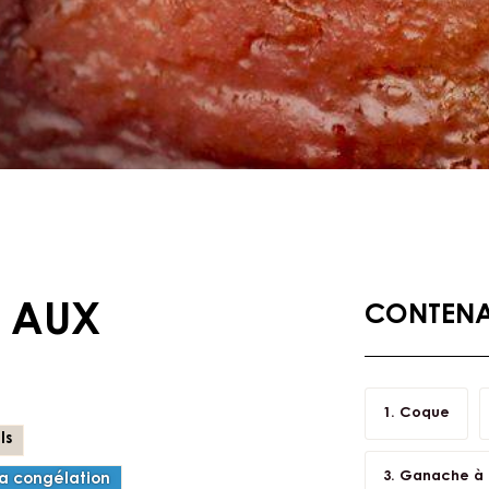
 AUX
CONTENAN
Coque
ls
Ganache à 
la congélation