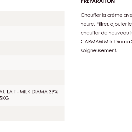
PRÉPARATION
:
GANA
Chauffer la crème avec
À
LA
heure. Filtrer, ajouter 
MUSC
chauffer de nouveau ju
CARMA® Milk Diama 39%
soigneusement.
U LAIT - MILK DIAMA 39%
,5KG