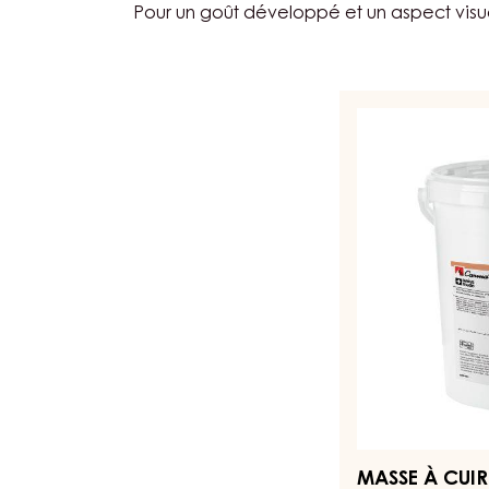
Pour un goût développé et un aspect visuel 
MASSE
À
CUIRE
–
MASSE
AMANDES
1:1
–
SEAU
12,5KG
MASSE À CUI