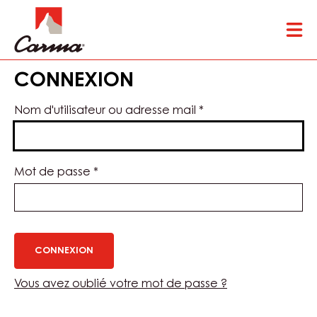
Skip
Tog
to
mai
main
nav
content
CONNEXION
Nom d'utilisateur ou adresse mail
*
Mot de passe
*
Vous avez oublié votre mot de passe ?