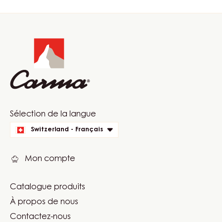
Website
info
Website
Sélection de la langue
quick
Switzerland - Français
links
Mon compte
Catalogue produits
Footer
À propos de nous
Carma
Contactez-nous