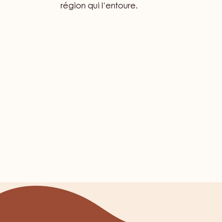
Samuel Müller est un jeune chocolatier pa
marque, « Praline ». Auparavant, il a exer
Wenger, un prestigieux restaurant deux éto
Jura suisse. Il puise son inspiration dans 
région qui l’entoure.