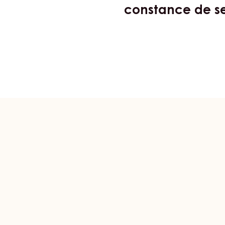
Nos ambass
renommée mond
constance de ses