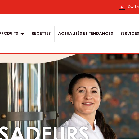
Français.
 content for your
Switz
n
PRODUITS
RECETTES
ACTUALITÉS ET TENDANCES
SERVICES