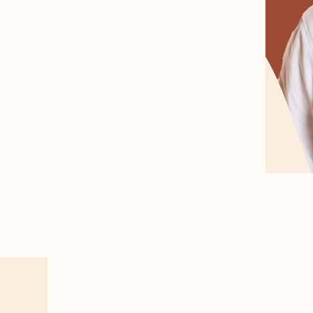
ssionné qui dirige actuellement sa propre
cé en tant que chef pâtissier à la Maison
iles Michelin situé au Noirmont, dans le
les producteurs locaux et la magnifique