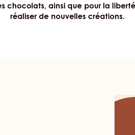
adeurs Carma® sont des chefs et pâ
iale. Ils choisissent Carma® pour la
 chocolats, ainsi que pour la liberté 
réaliser de nouvelles créations.