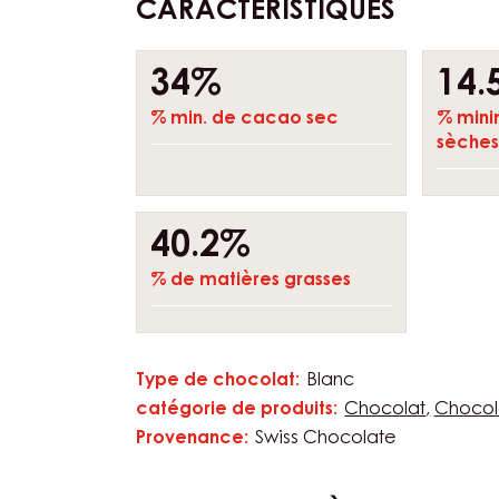
CARACTÉRISTIQUES
Composition
34%
14.
% min. de cacao sec
% mini
sèches 
40.2%
% de matières grasses
Type de chocolat:
Blanc
Caractéristiques
catégorie de produits:
Chocolat
Chocol
Provenance:
Swiss Chocolate