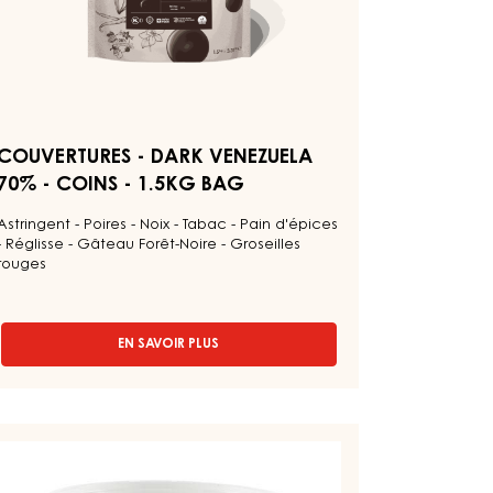
ag
COUVERTURES - DARK VENEZUELA
70% - COINS - 1.5KG BAG
Astringent - Poires - Noix - Tabac - Pain d'épices
- Réglisse - Gâteau Forêt-Noire - Groseilles
rouges
EN SAVOIR PLUS
-
COUVERTURES
-
DARK
VENEZUELA
ÂTE
70%
E
-
AFÉ
COINS