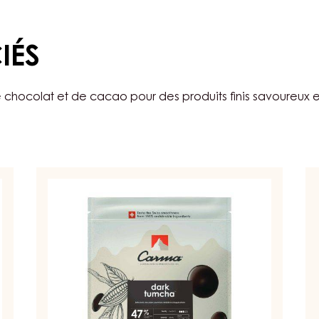
IÉS
 chocolat et de cacao pour des produits finis savoureux e
Couvertures
Co
-
-
Dark
Da
Tumcha
Ve
47%
7
-
-
coins
co
-
-
5kg
1.