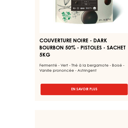
SACHET
5KG
COUVERTURE NOIRE - DARK
BOURBON 50% - PISTOLES - SACHET
5KG
Fermenté - Vert - Thé à la bergamote - Boisé -
Vanille prononcée - Astringent
EN SAVOIR PLUS
-
COUVERTURE
NOIRE
-
DARK
COUVERTURE
BOURBON
NOIRE
50%
-
-