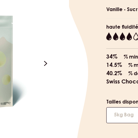
informat
Vanille - Su
haute fluidit
4
34%
% min
14.5%
% m
next
40.2%
% d
Swiss Choc
Tailles dispo
5kg Bag
e