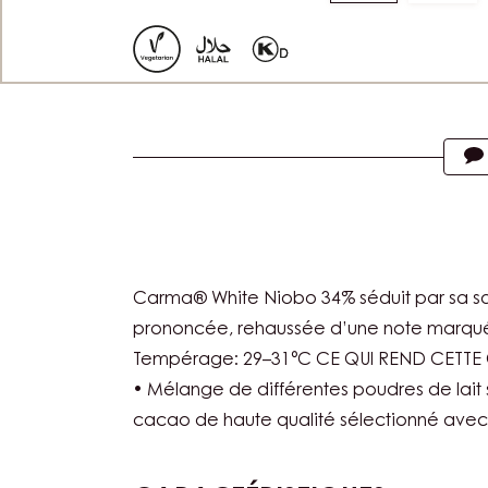
to
to
slide
slide
1
2
Actions
Carma® White Niobo 34% séduit par sa s
prononcée, rehaussée d’une note marqué
Tempérage: 29–31°C CE QUI REND CETT
• Mélange de différentes poudres de lait 
cacao de haute qualité sélectionné avec