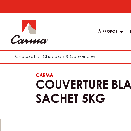
Skip
to
Main
main
navigatio
content
À PROPOS
Carma
Chocolat
/
Chocolats & Couvertures
CARMA
COUVERTURE BLAN
SACHET 5KG