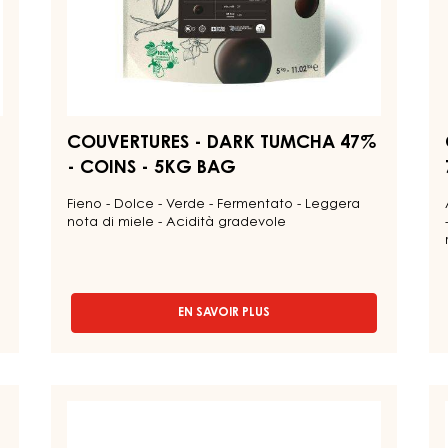
bag
b
COUVERTURES - DARK TUMCHA 47%
- COINS - 5KG BAG
Fieno - Dolce - Verde - Fermentato - Leggera
nota di miele - Acidità gradevole
EN SAVOIR PLUS
-
COUVERTURES
-
DARK
TUMCHA
COUVERTURE
P
47%
RUBY
D
-
-
C
COINS