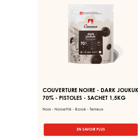
PISTOLES
DARK
-
JOUKUK
SACHET
70%
5KG
-
PISTOLES
-
SACHET
1,5KG
COUVERTURE NOIRE - DARK JOUKU
70% - PISTOLES - SACHET 1,5KG
Noix - Noisetté - Boisé - Terreux
EN SAVOIR PLUS
-
COUVERTURE