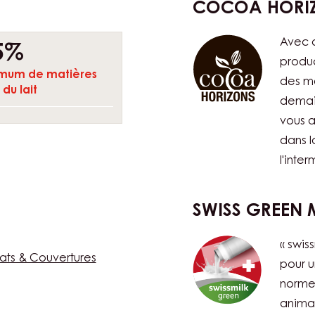
COCOA HORI
Avec c
5%
produc
mum de matières
des me
du lait
demai
vous a
dans l
l'inte
SWISS GREEN 
« swis
ats & Couvertures
pour u
norme
animal