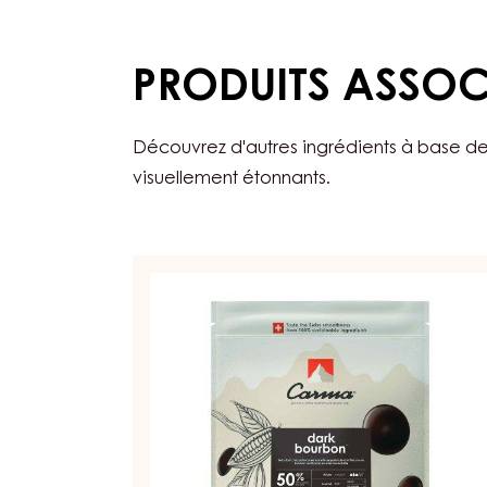
PRODUITS ASSOC
Découvrez d'autres ingrédients à base de
visuellement étonnants.
COUVERTURE
NOIRE
-
DARK
BOURBON
50%
-
PISTOLES
-