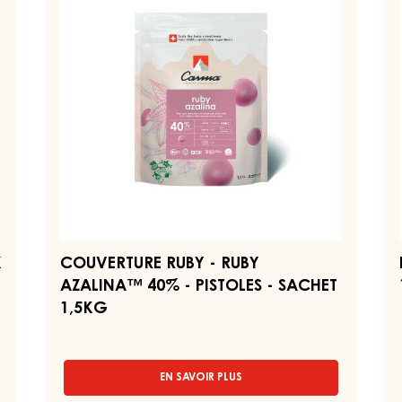
-
RUBY
–
5KG
AZALINA™
M
BAG
40%
–
-
S
PISTOLES
1,
-
SACHET
1,5KG
K
COUVERTURE RUBY - RUBY
AZALINA™ 40% - PISTOLES - SACHET
1,5KG
EN SAVOIR PLUS
-
COUVERTURE