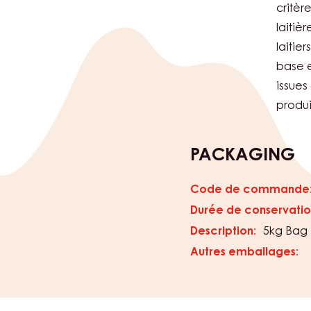
critèr
laitièr
laitie
base 
issues
produi
PACKAGING
Code de commande
Durée de conservatio
Description:
5kg Bag
Autres emballages: