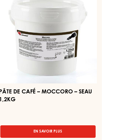
-
1.5KG
OCCORO
BAG
EAU
2KG
PÂTE DE CAFÉ – MOCCORO – SEAU
1,2KG
EN SAVOIR PLUS
-
PÂTE