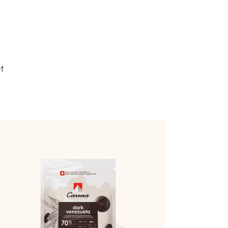
t
uvertures
rk
nezuela
0%
ins
5kg