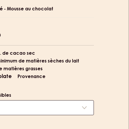
ion
cré - Mousse au chocolat
é
. de cacao sec
inimum de matières sèches du lait
e matières grasses
olate
Provenance
nibles