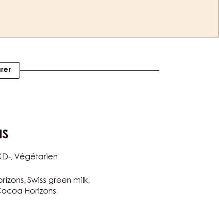
rer
NS
KD-
Végétarien
rizons
Swiss green milk
 Cocoa Horizons