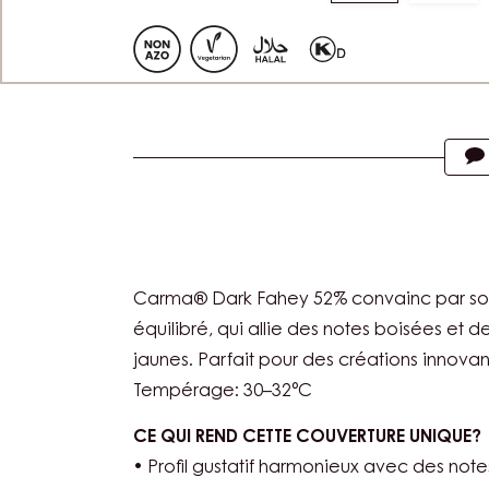
Move
Mov
to
to
slide
slide
1
2
Actions
Carma® Dark Fahey 52% convainc par son p
équilibré, qui allie des notes boisées et d
jaunes. Parfait pour des créations innovant