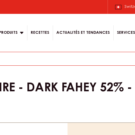
Français.
 content for your
Switz
n
PRODUITS
RECETTES
ACTUALITÉS ET TENDANCES
SERVICES
E - DARK FAHEY 52% - 