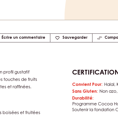
5kg Bag
e
Écrire un commentaire
Sauvegarder
Compa
CERTIFICATIO
rofil gustatif
es touches de fruits
Convient Pour:
Halal
es et raffinées.