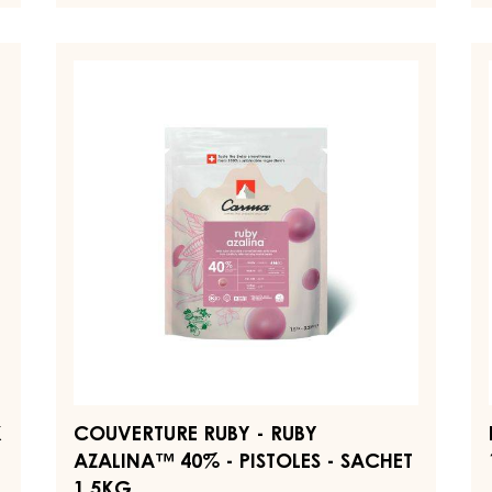
EN SAVOIR PLUS
-
COUVERTURES
-
DARK
TUMCHA
COUVERTURE
P
47%
RUBY
D
-
-
C
COINS
-
RUBY
–
5KG
AZALINA™
M
BAG
40%
–
-
S
PISTOLES
1,
-
SACHET
1,5KG