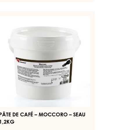
rouges
EN SAVOIR PLUS
-
COUVERTURES
-
DARK
VENEZUELA
ÂTE
70%
E
-
AFÉ
COINS
-
1.5KG
OCCORO
BAG
EAU
2KG