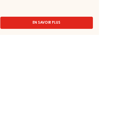
PÂTE DE CAFÉ – MOCCORO – SEAU
1,2KG
EN SAVOIR PLUS
-
PÂTE
DE
CAFÉ
–
MOCCORO
–
SEAU
1,2KG