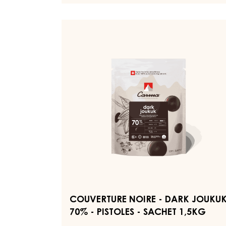
Vanille prononcée - Astringent
EN SAVOIR PLUS
-
COUVERTURE
NOIRE
-
DARK
COUVERTURE
BOURBON
NOIRE
50%
-
-
PISTOLES
DARK
-
JOUKUK
SACHET
70%
5KG
-
PISTOLES
-
SACHET
1,5KG