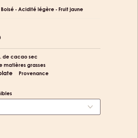
ion
 Boisé - Acidité légère - Fruit jaune
. de cacao sec
e matières grasses
olate
Provenance
nibles