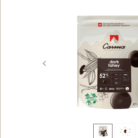
SACHET 5KG
previous