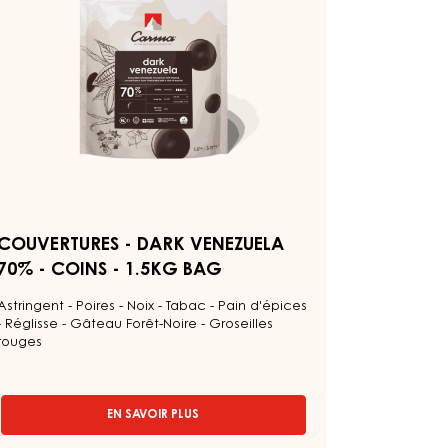
uvertures
rk
nezuela
0%
ins
5kg
ag
COUVERTURES - DARK VENEZUELA
70% - COINS - 1.5KG BAG
Astringent - Poires - Noix - Tabac - Pain d'épices
- Réglisse - Gâteau Forêt-Noire - Groseilles