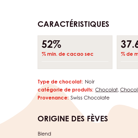
Tempérage: 30–32°C
CE QUI REND CETTE COUVERTURE UNIQUE?
• Profil gustatif harmonieux avec des note
CARACTÉRISTIQUES
Composition
52%
37.
% min. de cacao sec
% de m
Type de chocolat:
Noir
Caractéristiques
catégorie de produits:
Chocolat
Chocol
Provenance:
Swiss Chocolate