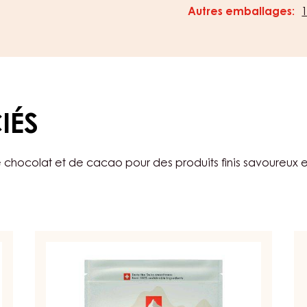
Code de commande
Durée de conservatio
Description:
5kg Bag
Autres emballages:
IÉS
 chocolat et de cacao pour des produits finis savoureux e