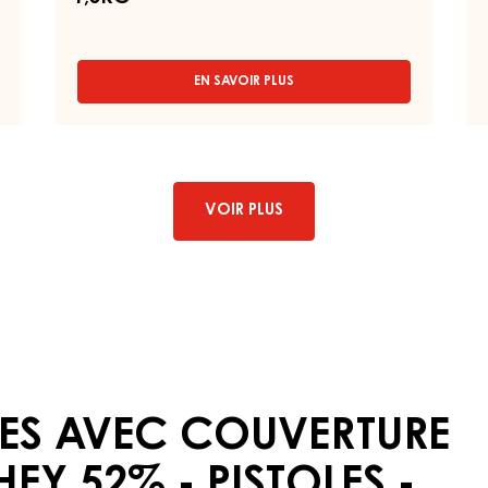
K
COUVERTURE RUBY - RUBY
AZALINA™ 40% - PISTOLES - SACHET
1,5KG
EN SAVOIR PLUS
-
COUVERTURE
RUBY
-
RUBY
AZALINA™
40%
VOIR PLUS
-
PISTOLES
-
SACHET
1,5KG