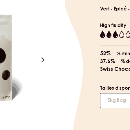
Product
informat
Vert - Épicé -
High fluidity
3
52%
% min
37.6%
% d
next
Swiss Choc
Tailles dispo