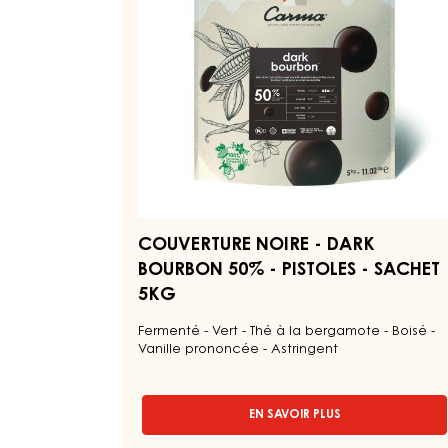
COUVERTURE
NOIRE
-
DARK
BOURBON
50%
-
PISTOLES
-
SACHET
5KG
COUVERTURE NOIRE - DARK
BOURBON 50% - PISTOLES - SACHET
5KG
Fermenté - Vert - Thé à la bergamote - Boisé -