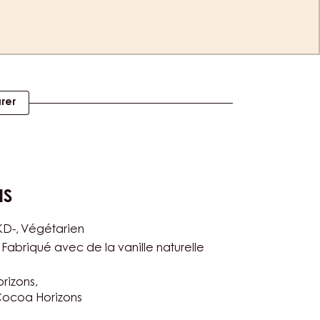
rer
NS
KD-
Végétarien