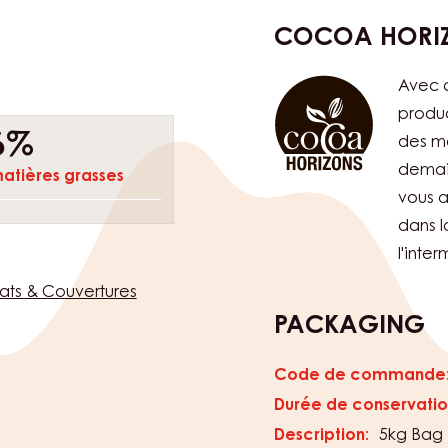
Sans Gluten:
Non azo
Durabilité:
Programme Cocoa Ho
Soutenir la fondation
s boisées et fruitées
COCOA HORI
Avec c
produc
6%
des me
demai
atières grasses
vous a
dans l
l'inte
ats & Couvertures
PACKAGING