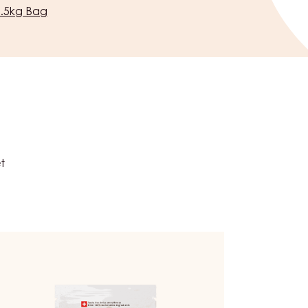
:
CHD-P136FAHYE6-Z72
n:
24 mois
 | 2bags/Box
1.5kg Bag
t