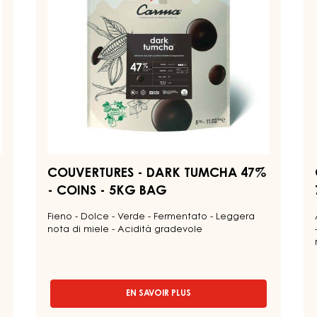
Couvertures
Co
-
-
Dark
Da
Tumcha
Ve
47%
7
-
-
coins
co
-
-
5kg
1.
bag
b
COUVERTURES - DARK TUMCHA 47%
- COINS - 5KG BAG
Fieno - Dolce - Verde - Fermentato - Leggera
nota di miele - Acidità gradevole