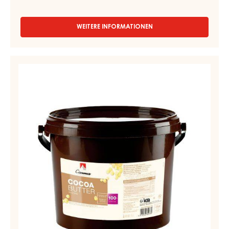
WEITERE INFORMATIONEN
-
DUNKLE
COUVERTURE
-
KAKAO
DARK
-
PADERA
KAKAOBUTTER
55%
-
-
TROPFEN
TROPFEN
-
-
BEUTEL
5KG
KESSEL
3
KG