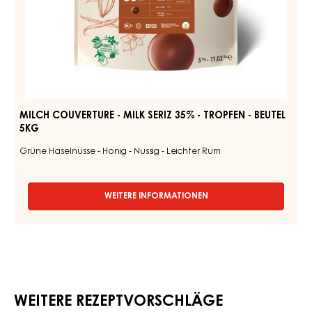
5KG
MILCH COUVERTURE - MILK SERIZ 35% - TROPFEN - BEUTEL
5KG
Grüne Haselnüsse - Honig - Nussig - Leichter Rum
WEITERE INFORMATIONEN
-
MILCH
COUVERTURE
-
MILK
SERIZ
35%
-
WEITERE REZEPTVORSCHLÄGE
TROPFEN