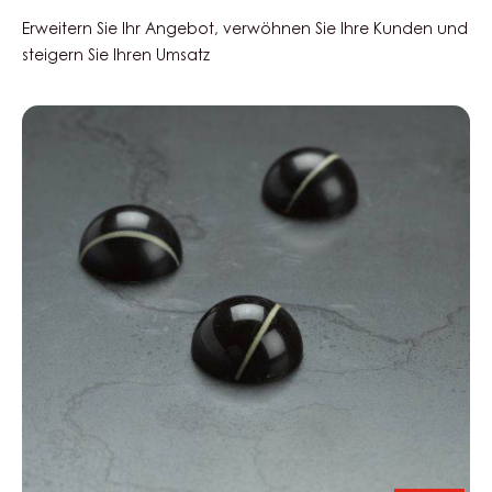
-
BEUTEL
Erweitern Sie Ihr Angebot, verwöhnen Sie Ihre Kunden und
5KG
steigern Sie Ihren Umsatz
Black
Zabuye,
Yuzu
&
Sesam