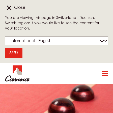
Close
You are viewing this page in Switzerland - Deutsch.
Switch regions if you would like to see the content for
your location.
Skip
Tog
to
mai
main
nav
content