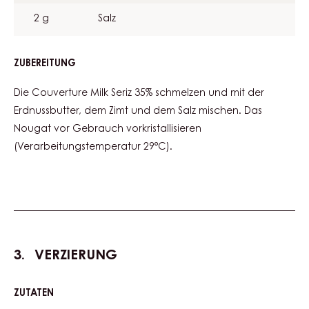
2 g
Salz
ZUBEREITUNG
:
CARMA®
MILK
Die Couverture Milk Seriz 35% schmelzen und mit der
SERIZ
Erdnussbutter, dem Zimt und dem Salz mischen. Das
35%
Nougat vor Gebrauch vorkristallisieren
ERDNUSS
NOUGAT
(Verarbeitungstemperatur 29°C).
VERZIERUNG
ZUTATEN
:
VERZIERUNG