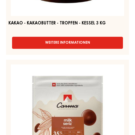
KAKAO - KAKAOBUTTER - TROPFEN - KESSEL 3 KG
WEITERE INFORMATIONEN
-
KAKAO
-
KAKAOBUTTER
MILCH
-
COUVERTURE
TROPFEN
-
-
KESSEL
MILK
3
SERIZ
KG
35%
-
TROPFEN
-
BEUTEL