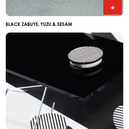
Black
Zabuye
Yuzu
BLACK ZABUYE, YUZU & SESAM
&
Chocorons
Sesam