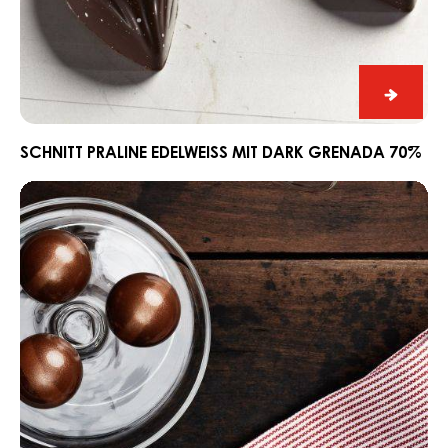
Schnitt
Praline
Edelwe
SCHNITT PRALINE EDELWEISS MIT DARK GRENADA 70%
mit
Ganache
Dark
CARMA®
Grena
Couverture
70%
Dark
Madagascar
64%