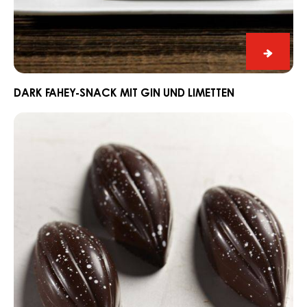
Dark
Fahey-
Snack
DARK FAHEY-SNACK MIT GIN UND LIMETTEN
mit
Schnitt
Gin
Praline
und
Edelweiss
Limett
mit
Dark
Grenada
70%