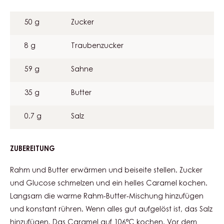
GESALZENES
CARAMEL
50 g
Zucker
8 g
Traubenzucker
59 g
Sahne
35 g
Butter
0.7 g
Salz
ZUBEREITUNG
:
GESALZENES
CARAMEL
Rahm und Butter erwärmen und beiseite stellen. Zucker
und Glucose schmelzen und ein helles Caramel kochen.
Langsam die warme Rahm-Butter-Mischung hinzufügen
und konstant rühren. Wenn alles gut aufgelöst ist, das Salz
hinzufügen. Das Caramel auf 106°C kochen. Vor dem