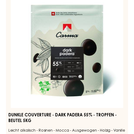
COUVERTURE
-
DARK
PADERA
55%
-
TROPFEN
-
BEUTEL
5KG
DUNKLE COUVERTURE - DARK PADERA 55% - TROPFEN -
BEUTEL 5KG
Leicht alkalisch - Rosinen - Mocca - Ausgewogen - Holzig - Vanille