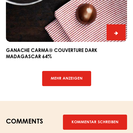
Ganac
CARM
Couver
GANACHE CARMA® COUVERTURE DARK
MADAGASCAR 64%
Dark
Madag
64%
MEHR ANZEIGEN
COMMENTS
KOMMENTAR SCHREIBEN