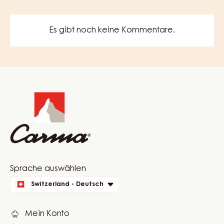
Es gibt noch keine Kommentare.
Website
info
Website
Sprache auswählen
quick
Switzerland - Deutsch
links
Mein Konto