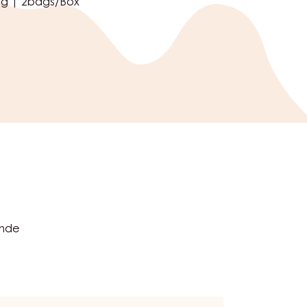
ag | 2bags/Box
ende
ompounds