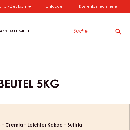
land - Deutsch
Einloggen
Kostenlos registrieren
Suche
ACHHALTIGKEIT
Such
BEUTEL 5KG
ion
s – Cremig – Leichter Kakao – Buttrig