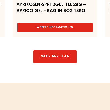
E
APRIKOSEN-SPRITZGEL, FLÜSSIG –
APRICO GEL – BAG IN BOX 13KG
WEITERE INFORMATIONEN
-
APRIKOSEN-
SPRITZGEL,
FLÜSSIG
–
APRICO
GEL
MEHR ANZEIGEN
–
BAG
IN
BOX
13KG