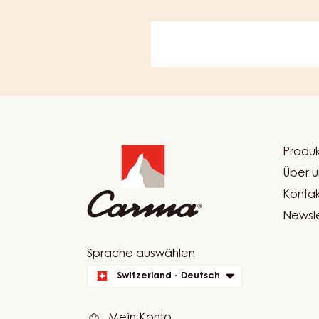
Website
info
Produk
Foot
Über u
Car
Kontak
Newsle
Website
Sprache auswählen
quick
Switzerland - Deutsch
links
Mein Konto