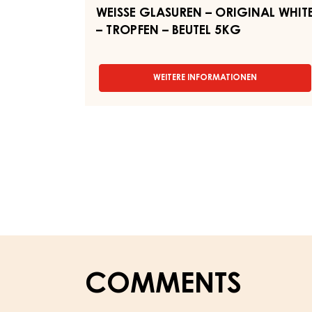
WEISSE GLASUREN – ORIGINAL WHIT
– TROPFEN – BEUTEL 5KG
WEITERE INFORMATIONEN
-
WEISSE
GLASUREN
–
ORIGINAL
WHITE
–
TROPFEN
–
BEUTEL
5KG
COMMENTS