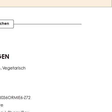
ichen
GEN
-
Vegetarisch
J036ORMIE6-Z72
te