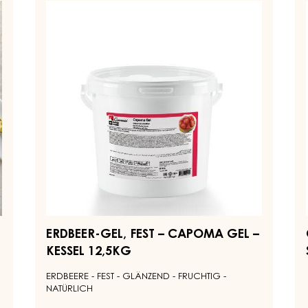
GEL,
-
FEST
Gl
–
Wh
CAPOMA
Se
GEL
-
–
Tr
KESSEL
-
12,5KG
5k
Be
ERDBEER-GEL, FEST – CAPOMA GEL –
KESSEL 12,5KG
ERDBEERE - FEST - GLÄNZEND - FRUCHTIG -
NATÜRLICH