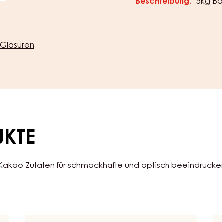
Beschreibung:
5kg B
Glasuren
UKTE
 Kakao-Zutaten für schmackhafte und optisch beeindruck
ERDBEER-
C