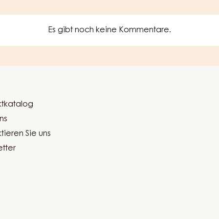
Es gibt noch keine Kommentare.
tkatalog
er
ns
ma
tieren Sie uns
tter