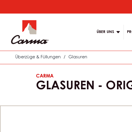
Skip
to
Main
main
navigation
content
ÜBER UNS
PR
Carma
Überzüge & Füllungen
/
Glasuren
CARMA
GLASUREN - ORIG