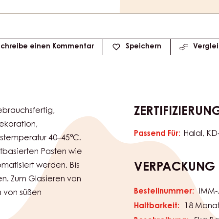
Schreibe einen Kommentar
Speichern
Vergle
ZERTIFIZIERUN
brauchsfertig,
Dekoration,
Passend Für:
Halal
KD
ngstemperatur 40–45°C.
tbasierten Pasten wie
atisiert werden. Bis
VERPACKUNG
en. Zum Glasieren von
Bestellnummer:
IMM-
n von süßen
Haltbarkeit:
18 Mona