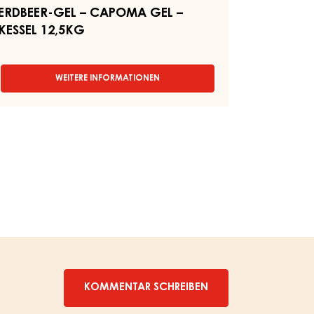
ERDBEER-GEL – CAPOMA GEL –
KESSEL 12,5KG
WEITERE INFORMATIONEN
-
ERDBEER-
GEL
–
CAPOMA
GEL
–
KESSEL
12,5KG
KOMMENTAR SCHREIBEN