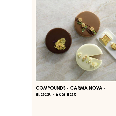
-
Carma
Nova
-
block
-
6kg
box
COMPOUNDS - CARMA NOVA -
BLOCK - 6KG BOX