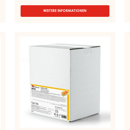
WEITERE INFORMATIONEN
-
ERDBEER-
GEL,
FEST
–
APRIKOSEN-
ER
CAPOMA
SPRITZGEL,
G
GEL
FLÜSSIG
–
–
KESSEL
–
C
12,5KG
APRICO
G
GEL
–
–
KE
BAG
12
IN
BOX
13KG