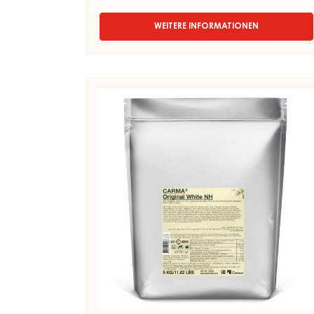
WEITERE INFORMATIONEN
-
COMPOUNDS
-
CARMA
NOVA
WEISSE
-
GLASUREN
BLOCK
–
-
6KG
ORIGINAL
BOX
WHITE
–
TROPFEN
–
BEUTEL
5KG