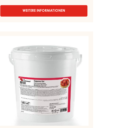
WEITERE INFORMATIONEN
-
COMPOUNDS
-
GLAZE
WHITE
DBEER-
SELECTION
EL
-
TROPFEN
-
APOMA
5KG
EL
BEUTEL
SSEL
,5KG