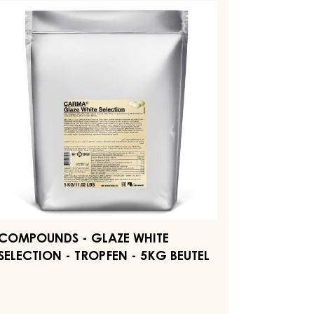
aze
ite
lection
opfen
g
utel
COMPOUNDS - GLAZE WHITE
SELECTION - TROPFEN - 5KG BEUTEL