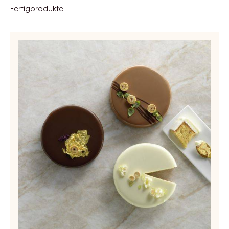
Bestellnummer:
JWF-020CAPCO-671
Haltbarkeit:
12 Monate
Beschreibung:
12.5kg Pail
ÄHNLICHE PRODUKTE
Entdecken Sie weitere Schokoladen- und Kakao-Zutaten
für schmackhafte und optisch beeindruckende
Fertigprodukte
Compounds
-
Carma
Nova
-
block