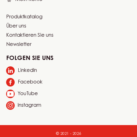
info
Website
Sprache auswählen
quick
Switzerland - Deutsch
links
Mein Konto
Produktkatalog
Footer
Über uns
Carma
Kontaktieren Sie uns
Newsletter
FOLGEN SIE UNS