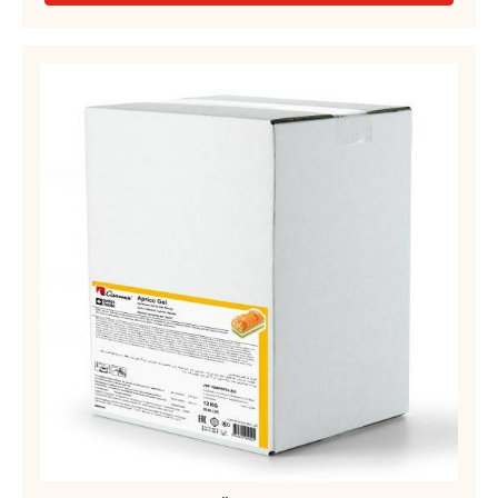
WEISSE GLASUREN – ORIGINAL WHITE – TROPFEN – BEUTEL
5KG
WEITERE INFORMATIONEN
-
WEISSE
GLASUREN
–
APRIKOSEN-
ORIGINAL
SPRITZGEL,
WHITE
FLÜSSIG
–
TROPFEN
–
–
APRICO
BEUTEL
GEL
5KG
–