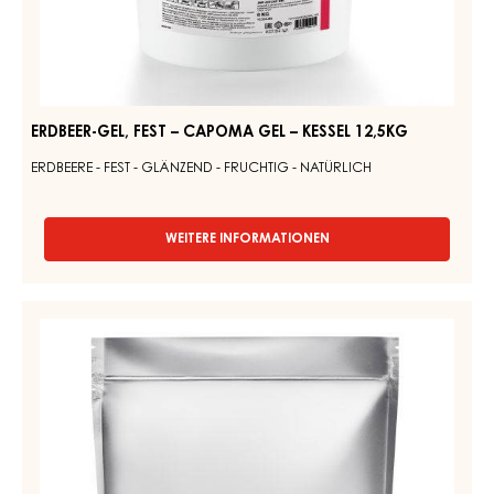
FEST
BLOCK
-
–
6KG
CAPOMA
BOX
GEL
–
KESSEL
12,5KG
ERDBEER-GEL, FEST – CAPOMA GEL – KESSEL 12,5KG
ERDBEERE - FEST - GLÄNZEND - FRUCHTIG - NATÜRLICH