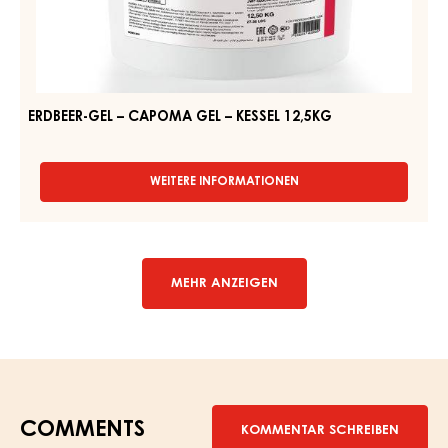
–
GEL
–
CAPOMA
BAG
GEL
IN
–
BOX
13KG
KESSEL
12,5KG
ERDBEER-GEL – CAPOMA GEL – KESSEL 12,5KG
WEITERE INFORMATIONEN
-