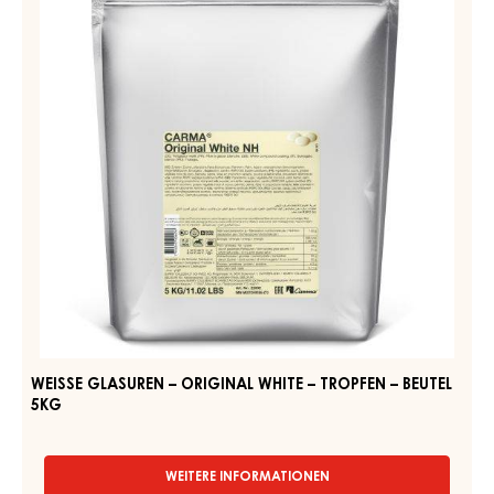
COMPOUNDS - GLAZE WHITE SELECTION - TROPFEN - 5KG
BEUTEL
WEITERE INFORMATIONEN
-
COMPOUNDS
-
GLAZE
WEISSE
WHITE
GLASUREN
SELECTION
–
-
TROPFEN
ORIGINAL
-
WHITE
5KG
–
BEUTEL
TROPFEN
–
BEUTEL
5KG