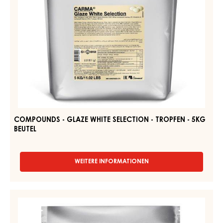
WEITERE INFORMATIONEN
-
ERDBEER-
GEL,
FEST
Compounds
–
-
CAPOMA
Glaze
GEL
–
White
KESSEL
Selection
12,5KG
-
Tropfen
-
5kg
Beutel