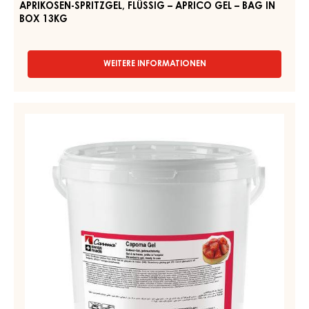
BAG
IN
BOX
13KG
APRIKOSEN-SPRITZGEL, FLÜSSIG – APRICO GEL – BAG IN
BOX 13KG
WEITERE INFORMATIONEN
-
APRIKOSEN-
SPRITZGEL,
FLÜSSIG
ERDBEER-
–
GEL
APRICO