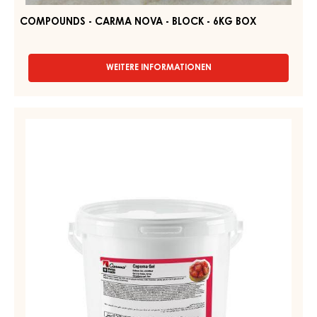
-
6kg
box
COMPOUNDS - CARMA NOVA - BLOCK - 6KG BOX
WEITERE INFORMATIONEN
-
COMPOUNDS
-
CARMA
ERDBEER-
NOVA
GEL,
-