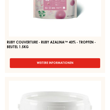
-
RUBY
DARK
COUVERTURE
JOUKUK
-
70%
-
RUBY
TROPFEN
AZALINA™
-
40%
BEUTEL
1,5KG
-
TROPFEN
-
BEUTEL
1.5KG
RUBY COUVERTURE - RUBY AZALINA™ 40% - TROPFEN -
BEUTEL 1.5KG