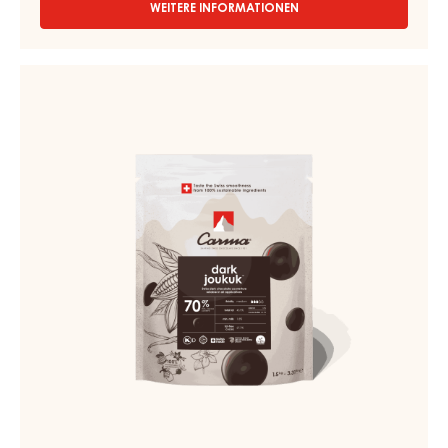
COUVERTUREN - DARK VENEZUELA 70% - TROPFEN - 1.5KG
BEUTEL
Astringierend - Birnen - Walnuss - Tabak - Lebkuchen - Lakritz -
Schwarzwälder Kirschen - Johannisbeeren
WEITERE INFORMATIONEN
-
COUVERTUREN
-
DARK
DUNKLE
VENEZUELA
COUVERTURE
70%
-
-
TROPFEN
DARK
-
JOUKUK
1.5KG
70%
BEUTEL