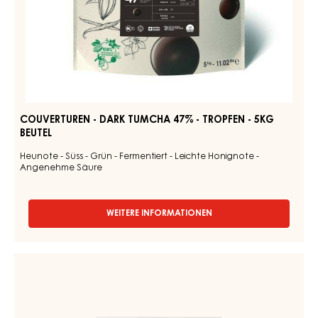
-
Couverturen
DARK
-
BOURBON
Dark
50%
-
Tumcha
TROPFEN
47%
-
-
BEUTEL
5KG
Tropfen
-
5kg
Beutel
COUVERTUREN - DARK TUMCHA 47% - TROPFEN - 5KG
BEUTEL