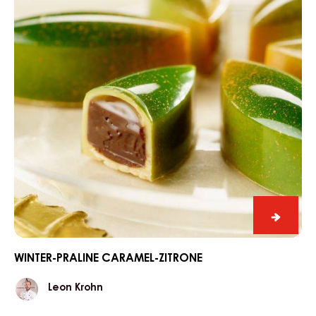
Feigen
&
Portwe
FEIGEN & PORTWEIN PRALINEN
Praline
Winter-
Praline
Caramel-
Zitrone