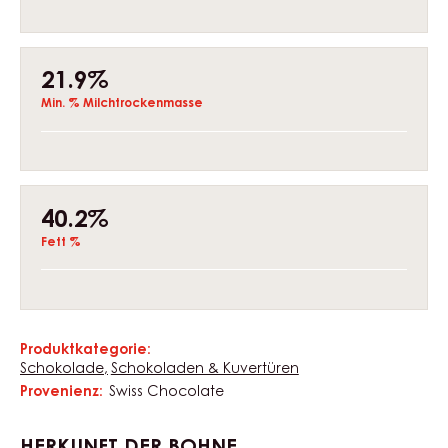
• Komplexe und reichhaltige Mischung aus
verschiedenen Schweizer Milchpulvern
• Ausgewählte, hochwertige Kakaobutter
EIGENSCHAFTEN
Composition
31%
Min. % Kakaotrockenmasse
21.9%
Min. % Milchtrockenmasse