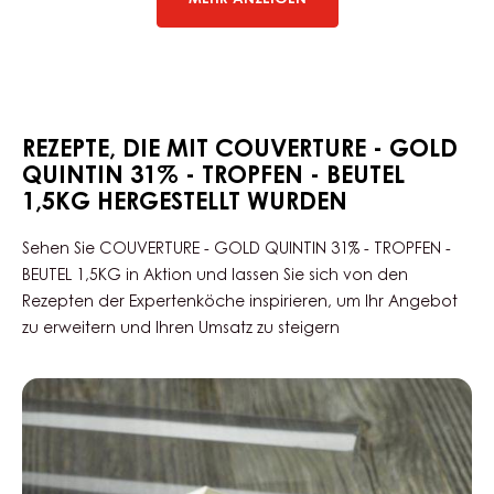
KAFFEEPASSTE – MOCCORO – EIMER 1,2KG
WEITERE INFORMATIONEN
-
KAFFEEPASSTE
–
MOCCORO
–
EIMER
MEHR ANZEIGEN
1,2KG
REZEPTE, DIE MIT COUVERTURE - GOLD
QUINTIN 31% - TROPFEN - BEUTEL
1,5KG HERGESTELLT WURDEN