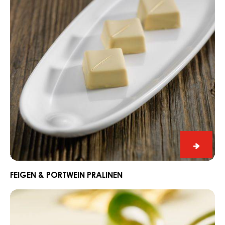
Himbee
Amaret
Praline
HIMBEER, AMARETTO PRALINE
Feigen
&
Portwein
Pralinen