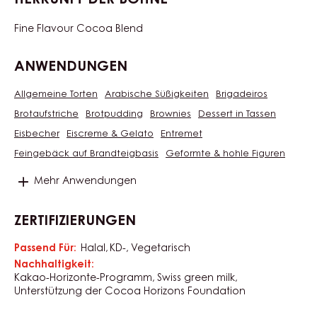
40.2%
Fett %
Produktkategorie:
Eigenschaften
Schokolade
Schokoladen & Kuvertüren
Provenienz:
Swiss Chocolate
HERKUNFT DER BOHNE
Fine Flavour Cocoa Blend
ANWENDUNGEN
Allgemeine Torten
Arabische Süßigkeiten
Brigadeiros
Brotaufstriche
Brotpudding
Brownies
Dessert in Tassen
Eisbecher
Eiscreme & Gelato
Entremet