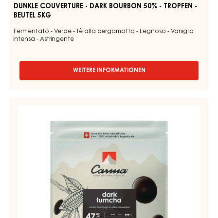
-
TROPFEN
-
BEUTEL
5KG
DUNKLE COUVERTURE - DARK BOURBON 50% - TROPFEN -
BEUTEL 5KG
Fermentato - Verde - Tè alla bergamotta - Legnoso - Vaniglia
intensa - Astringente
WEITERE INFORMATIONEN
-
DUNKLE
COUVERTURE