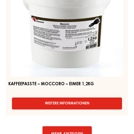
WEITERE INFORMATIONEN
-
RUBY
COUVERTURE
-
KAFFEEPASSTE
RUBY
–
AZALINA™
MOCCORO
40%
-
–
TROPFEN
EIMER
-
1,2KG
BEUTEL
1.5KG