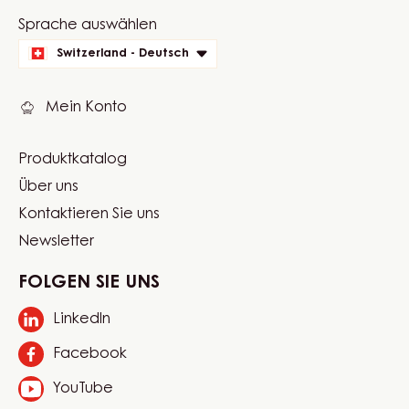
Website
info
Website
Sprache auswählen
quick
Switzerland - Deutsch
links
Mein Konto
Produktkatalog
Footer