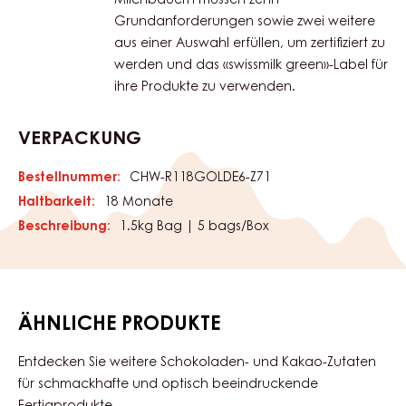
in den nachhaltigen Kakaoanbau.
SWISS GREEN MILK
«swissmilk green» ist der
Produktionsstandard für nachhaltige
Schweizer Milch. Er gewährleistet hohe
Ansprüche an die Bereiche Tierwohl,
Fütterung, Nachhaltigkeit und Soziales in
der gesamten Schweizer Milchwirtschaft.
Milchbauern müssen zehn
Grundanforderungen sowie zwei weitere
aus einer Auswahl erfüllen, um zertifiziert zu
werden und das «swissmilk green»-Label für
ihre Produkte zu verwenden.
VERPACKUNG
Bestellnummer:
CHW-R118GOLDE6-Z71