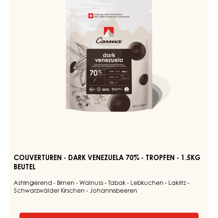
Heunote - Süss - Grün - Fermentiert - Leichte Honignote -
Angenehme Säure
WEITERE INFORMATIONEN
-
COUVERTUREN
-
DARK
Couverturen
TUMCHA
-
47%
Dark
-
TROPFEN
Venezuela
-
70%
5KG
-
BEUTEL
Tropfen
-
1.5kg
Beutel