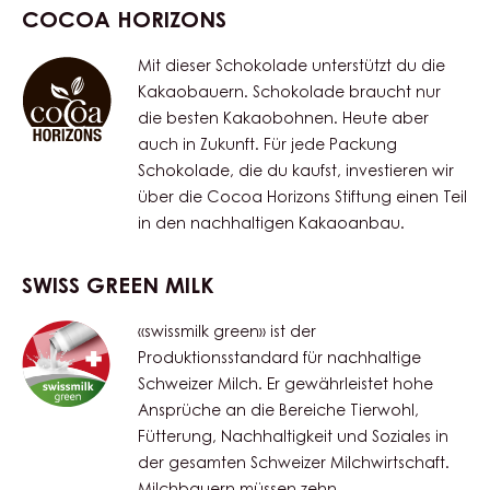
Feingebäck auf Brandteigbasis
Geformte & hohle Figuren
Mehr Anwendungen
ZERTIFIZIERUNGEN
Passend Für:
Halal
KD-
Vegetarisch
Nachhaltigkeit:
Kakao-Horizonte-Programm
Swiss green milk
Unterstützung der Cocoa Horizons Foundation
COCOA HORIZONS
Mit dieser Schokolade unterstützt du die
Kakaobauern. Schokolade braucht nur
die besten Kakaobohnen. Heute aber
auch in Zukunft. Für jede Packung
Schokolade, die du kaufst, investieren wir
über die Cocoa Horizons Stiftung einen Teil