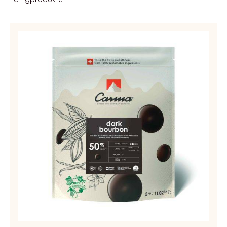
Haltbarkeit:
18 Monate
Beschreibung:
1.5kg Bag | 5 bags/Box
ÄHNLICHE PRODUKTE
Entdecken Sie weitere Schokoladen- und Kakao-Zutaten
für schmackhafte und optisch beeindruckende
Fertigprodukte
DUNKLE
COUVERTURE
-
DARK
BOURBON
50%