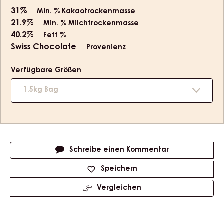
slide
slide
slide
slide
1
2
3
4
Product
Schweizer Nidelzältli - Rahmcaramel - Smooth
information
High fluidity
3
31%
Min. % Kakaotrockenmasse
21.9%
Min. % Milchtrockenmasse
40.2%
Fett %
Swiss Chocolate
Provenienz
Verfügbare Größen
1.5kg Bag