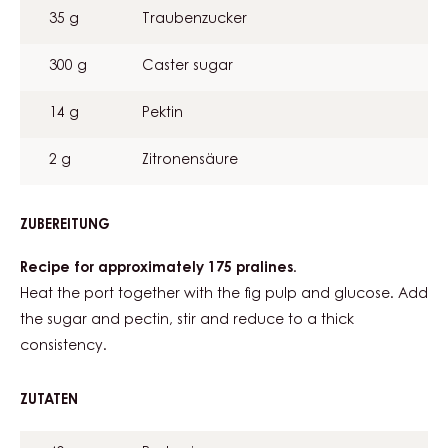
35 g
Traubenzucker
300 g
Caster sugar
14 g
Pektin
2 g
Zitronensäure
ZUBEREITUNG
:
FEIGEN
SÜLZE
Recipe for approximately 175 pralines.
Heat the port together with the fig pulp and glucose. Add
the sugar and pectin, stir and reduce to a thick
consistency.
ZUTATEN
:
FEIGEN
SÜLZE