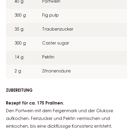
40 g
Portwein
300 g
Fig pulp
35 g
Traubenzucker
300 g
Caster sugar
14 g
Pektin
2 g
Zitronensäure
ZUBEREITUNG
:
FEIGEN
SÜLZE
Rezept für ca. 175 Pralinen.
Den Portwein mit dem Feigenmark und der Glukose
aufkochen. Feinzucker und Pektin vermischen und
einkochen, bis eine dickflüssige Konsistenz entsteht.