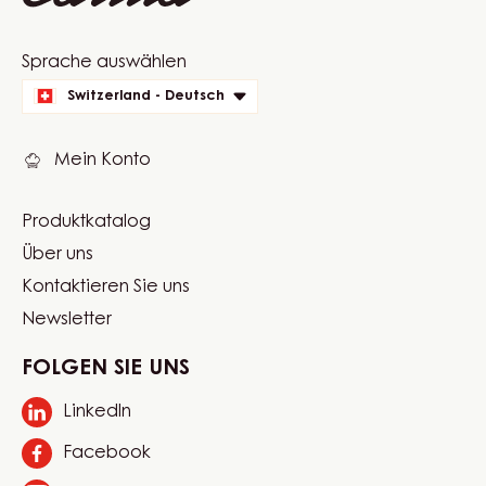
Website
Sprache auswählen
quick
Switzerland - Deutsch
links
Mein Konto
Produktkatalog
Footer
Über uns
Carma
Kontaktieren Sie uns
Newsletter
FOLGEN SIE UNS
LinkedIn
Opens
in
Facebook
Opens
a
in
new