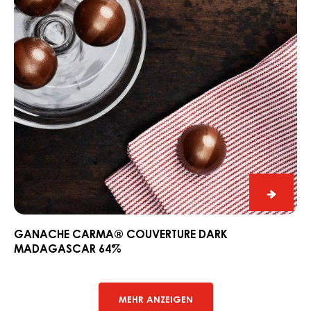
Madagascar
64%
Ganac
CARM
Couver
GANACHE CARMA® COUVERTURE DARK
MADAGASCAR 64%
Dark
Madag
64%
MEHR ANZEIGEN