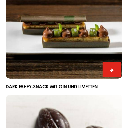
Limetten
Dark
Fahey-
Snack
DARK FAHEY-SNACK MIT GIN UND LIMETTEN
mit
Schnitt
Gin
Praline
und
Edelweiss
Limett
mit
Dark