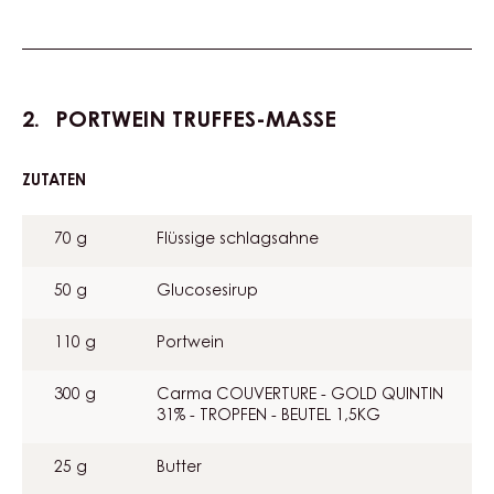
PORTWEIN TRUFFES-MASSE
ZUTATEN
:
PORTWEIN
TRUFFES-
70 g
Flüssige schlagsahne
MASSE
50 g
Glucosesirup
110 g
Portwein
300 g
Carma COUVERTURE - GOLD QUINTIN
31% - TROPFEN - BEUTEL 1,5KG
25 g
Butter