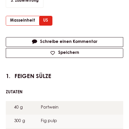
Zubereitung
Masseinheit
US
Actions
Schreibe einen Kommentar
Speichern
FEIGEN SÜLZE
ZUTATEN
:
FEIGEN
SÜLZE
40 g
Portwein
300 g
Fig pulp