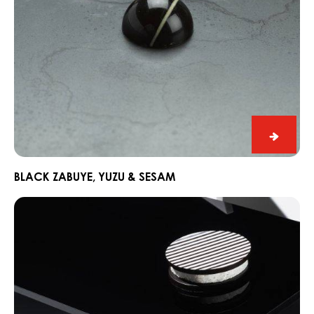
Black
Zabuye
Yuzu
BLACK ZABUYE, YUZU & SESAM
&
Chocorons
Sesam