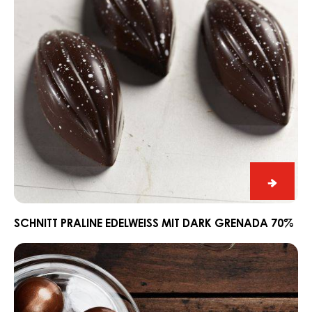
Grenada
70%
Schnitt
Praline
Edelwe
SCHNITT PRALINE EDELWEISS MIT DARK GRENADA 70%
mit
Ganache
Dark
CARMA®
Grena
Couverture
70%
Dark