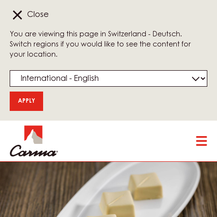
Close
You are viewing this page in Switzerland - Deutsch.
Switch regions if you would like to see the content for
your location.
Skip
Tog
to
mai
main
nav
content