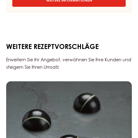
WEITERE INFORMATIONEN
-
COUVERTURE
-
GOLD
QUINTIN
31%
-
TROPFEN
WEITERE REZEPTVORSCHLÄGE
-
BEUTEL
1,5KG
Erweitern Sie Ihr Angebot, verwöhnen Sie Ihre Kunden und
steigern Sie Ihren Umsatz
Black
Zabuye,
Yuzu
&
Sesam