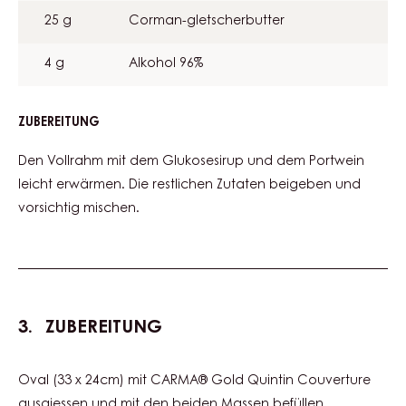
25 g
Corman-gletscherbutter
4 g
Alkohol 96%
ZUBEREITUNG
:
PORTWEIN
TRUFFES-
Den Vollrahm mit dem Glukosesirup und dem Portwein
MASSE
leicht erwärmen. Die restlichen Zutaten beigeben und
vorsichtig mischen.
ZUBEREITUNG
Oval (33 x 24cm) mit CARMA® Gold Quintin Couverture
ausgiessen und mit den beiden Massen befüllen.