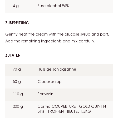
4 g
Pure alcohol 96%
ZUBEREITUNG
:
PORTWEIN
TRUFFES-
Gently heat the cream with the glucose syrup and port.
MASSE
Add the remaining ingredients and mix carefully.
ZUTATEN
:
PORTWEIN
TRUFFES-
70 g
Flüssige schlagsahne
MASSE
50 g
Glucosesirup
110 g
Portwein
300 g
Carma COUVERTURE - GOLD QUINTIN
31% - TROPFEN - BEUTEL 1,5KG