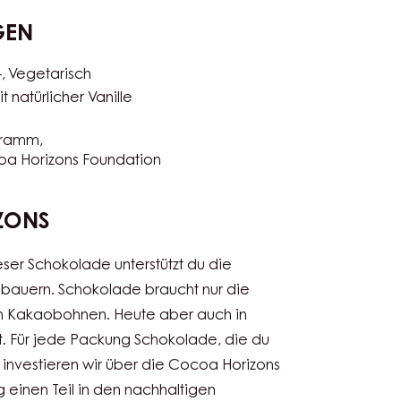
ssert in Tassen
Eisbecher
Eiscreme & Gelato
 Brandteigbasis
Geformte & hohle Figuren
en
GEN
-
Vegetarisch
t natürlicher Vanille
gramm
oa Horizons Foundation
ZONS
eser Schokolade unterstützt du die
bauern. Schokolade braucht nur die