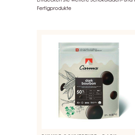
ÄHNLICHE PROD
Entdecken Sie weitere Schokoladen- und
Fertigprodukte
DUNKLE
COUVERTURE
-
DARK
BOURBON
50%
-
TROPFEN
-
BEUTEL