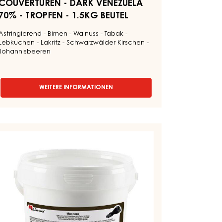
COUVERTUREN - DARK VENEZUELA
70% - TROPFEN - 1.5KG BEUTEL
Astringierend - Birnen - Walnuss - Tabak -
Lebkuchen - Lakritz - Schwarzwälder Kirschen -
Johannisbeeren
WEITERE INFORMATIONEN
-
COUVERTUREN
-
DARK
VENEZUELA
FFEEPASSTE
70%
-
OCCORO
TROPFEN
-