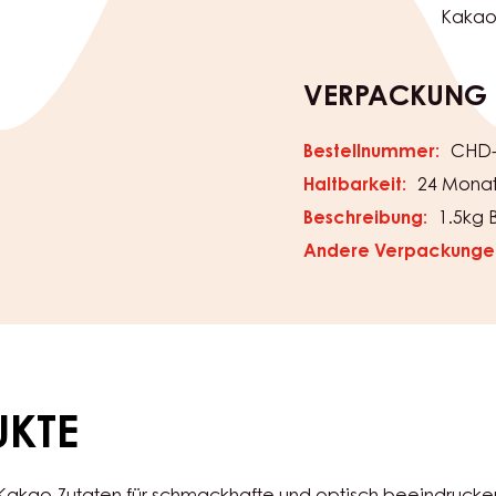
beste
Zukunf
kaufst
den & Kuvertüren
Stiftu
Kakao
VERPACKUNG
Bestellnummer:
CHD-
Haltbarkeit:
24 Mona
Beschreibung:
1.5kg 
Andere Verpackunge