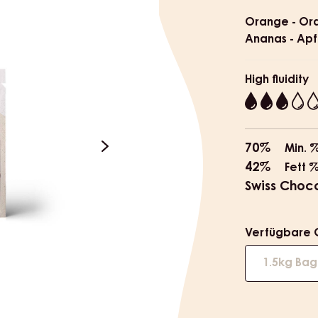
Product
informat
Orange - Oran
Ananas - Apf
High fluidity
3
70%
Min. 
next
42%
Fett 
Swiss Choc
Verfügbare 