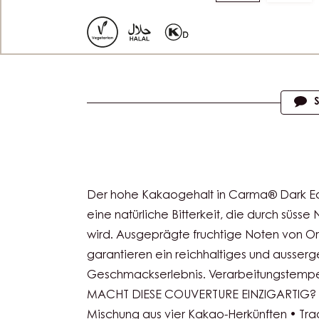
Move
Mov
to
to
slide
slide
1
2
Actions
Der hohe Kakaogehalt in Carma® Dark Edel
eine natürliche Bitterkeit, die durch süss
wird. Ausgeprägte fruchtige Noten von 