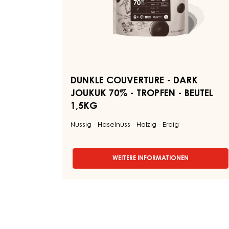
-
JOUKUK
BEUTEL
70%
5KG
-
TROPFEN
-
BEUTEL
1,5KG
DUNKLE COUVERTURE - DARK
JOUKUK 70% - TROPFEN - BEUTEL
1,5KG
Nussig - Haselnuss - Holzig - Erdig
WEITERE INFORMATIONEN
-