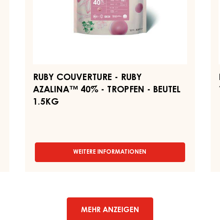
5KG
AZALINA™
EI
BEUTEL
40%
1,
-
TROPFEN
-
BEUTEL
1.5KG
RUBY COUVERTURE - RUBY
AZALINA™ 40% - TROPFEN - BEUTEL
1.5KG
WEITERE INFORMATIONEN
-