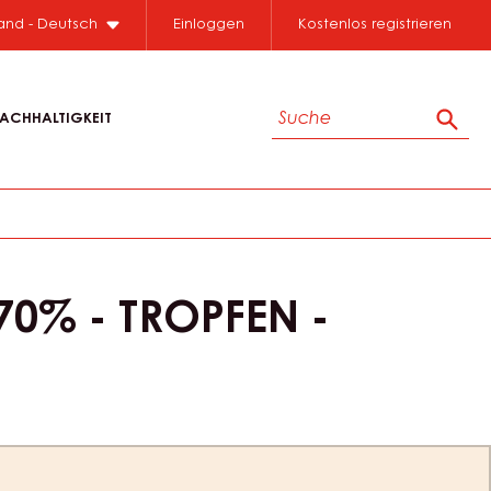
Close
land - Deutsch
Einloggen
Kostenlos registrieren
Suche
ACHHALTIGKEIT
Such
70% - TROPFEN -