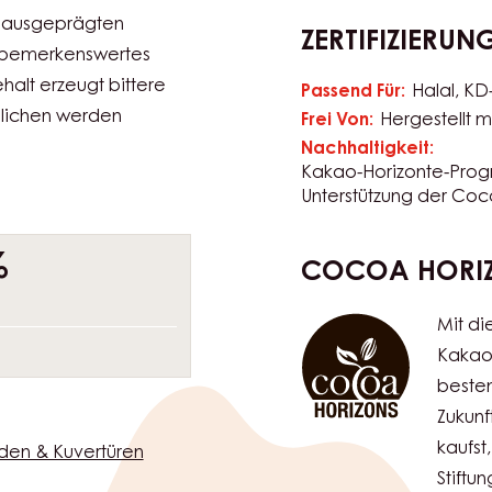
Brotpudding
Brownies
De
gewöhnliches
Entremet
Feingebäck auf
ratur: 30–32°C WAS
 Reichhaltige
Mehr Anwendung
itionelle Schweizer
t ausgeprägten
ZERTIFIZIERUN
n bemerkenswertes
alt erzeugt bittere
Passend Für:
Halal
KD
glichen werden
Frei Von:
Hergestellt mi
Nachhaltigkeit:
Kakao-Horizonte-Pro
Unterstützung der Coc
%
COCOA HORI
Mit di
Kakao