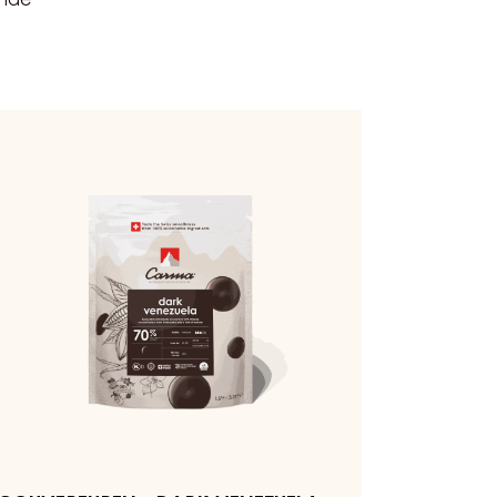
ende
uverturen
rk
nezuela
0%
opfen
5kg
utel