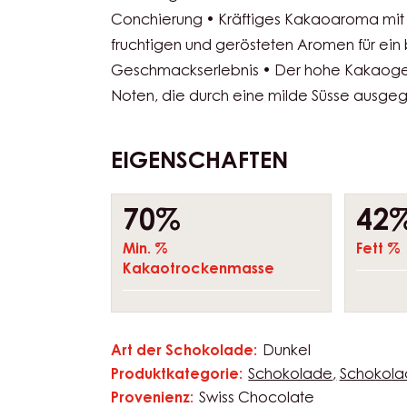
garantieren ein reichhaltiges und ausser
Geschmackserlebnis. Verarbeitungstempe
MACHT DIESE COUVERTURE EINZIGARTIG? •
Mischung aus vier Kakao-Herkünften • Trad
Conchierung • Kräftiges Kakaoaroma mi
fruchtigen und gerösteten Aromen für ei
Geschmackserlebnis • Der hohe Kakaogeh
Noten, die durch eine milde Süsse ausge
EIGENSCHAFTEN
Composition
70%
42
Min. %
Fett %
Kakaotrockenmasse