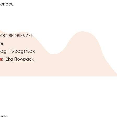
n Kakaobohnen. Heute aber auch in
t. Für jede Packung Schokolade, die du
, investieren wir über die Cocoa Horizons
ng einen Teil in den nachhaltigen
anbau.
Q028EDBIE6-Z71
te
Bag | 5 bags/Box
n:
2kg Flowpack