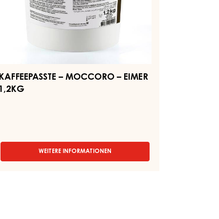
1.5KG
MER
BEUTEL
2KG
KAFFEEPASSTE – MOCCORO – EIMER
1,2KG
WEITERE INFORMATIONEN
-