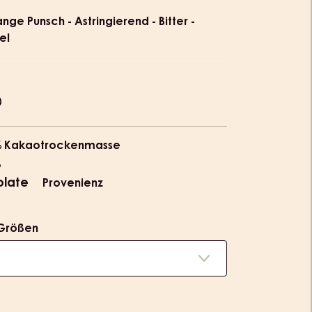
ion
ge Punsch - Astringierend - Bitter -
el
% Kakaotrockenmasse
%
olate
Provenienz
Größen