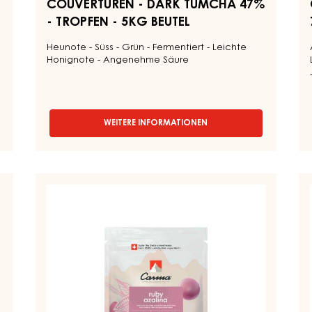
COUVERTUREN - DARK TUMCHA 47%
- TROPFEN - 5KG BEUTEL
Heunote - Süss - Grün - Fermentiert - Leichte
Honignote - Angenehme Säure
WEITERE INFORMATIONEN
-
COUVERTUREN
-
DARK
TUMCHA
RUBY
KA
47%
COUVERTURE
–
-
-
M
TROPFEN
-
RUBY
–