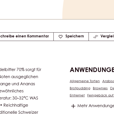
1.5kg Bag
e
Schreibe einen Kommentar
Speichern
Vergle
ANWENDUNG
bitter 70% sorgt für
e Noten ausgeglichen
Allgemeine Torten
Arabis
Orange und Ananas