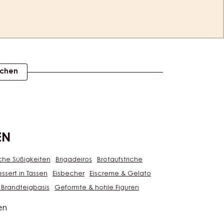
ichen
EN
che Süßigkeiten
Brigadeiros
Brotaufstriche