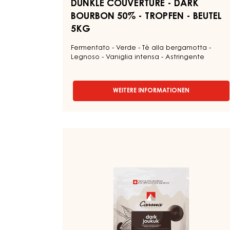
5KG
DUNKLE COUVERTURE - DARK
BOURBON 50% - TROPFEN - BEUTEL
5KG
Fermentato - Verde - Tè alla bergamotta -
Legnoso - Vaniglia intensa - Astringente
WEITERE INFORMATIONEN
-
DUNKLE
COUVERTURE
-
DARK
DUNKLE
BOURBON
COUVERTURE
50%
-
-
TROPFEN
DARK