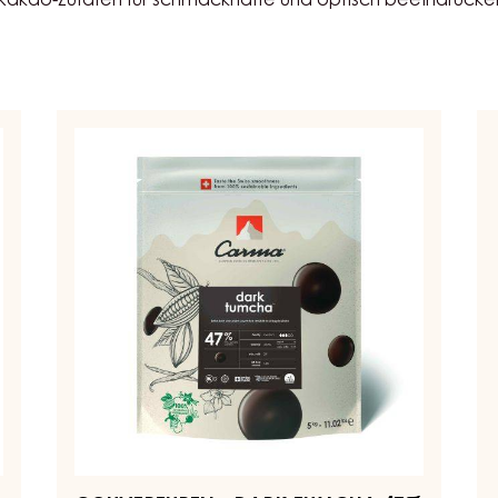
UKTE
 Kakao-Zutaten für schmackhafte und optisch beeindruck
Couverturen
Co
-
-
Dark
Da
Tumcha
Ve
47%
7
-
-
Tropfen
Tr
-
-
5kg
1.
Beutel
Be