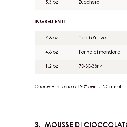
INGREDIENTI
:
PAN
DI
9.9 oz
Albume
SPAGNA
AL
5.3 oz
Zucchero
CIOCCOLATO
INGREDIENTI
:
PAN
DI
7.8 oz
Tuorli d'uovo
SPAGNA
AL
4.8 oz
Farina di mandorle
CIOCCOLATO
1.2 oz
70-30-38nv
Cuocere in forno a 190° per 15-20 minuti.