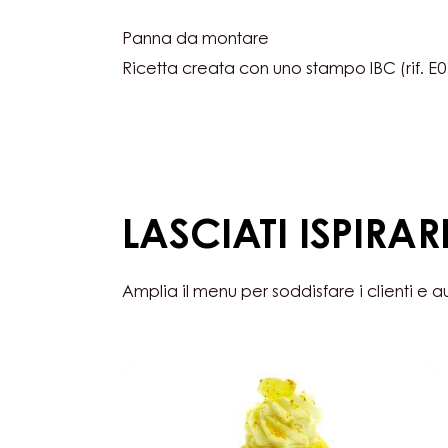
LATTE
INGREDIENTI
:
MOUSSE
DI
2.2 lb
Panna da montare
CIOCCOLATO
AL
LATTE
Panna da montare
Ricetta creata con uno stampo IBC (rif. E
LASCIATI ISPIRAR
Amplia il menu per soddisfare i clienti e 