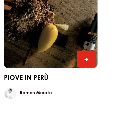
Piove
in
Perù
s
Piove
in
Perù
PIOVE IN PERÙ
Ramon
Ramon Morato
Morato