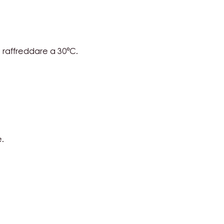
SE
 raffreddare a 30°C.
COLATO
SE
.
COLATO