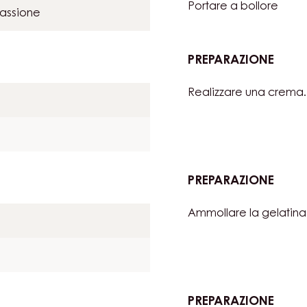
LLA PASSIONE
PREPARAZIONE
:
CRE
Portare a bollore
DI
passione
FRUT
DELL
PASS
PREPARAZIONE
:
CRE
Realizzare una crema.
DI
FRUT
DELL
PASS
PREPARAZIONE
:
CRE
Ammollare la gelatina
DI