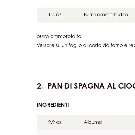
FRUTTO
DELLA
0.4 oz
Acqua
PASSIONE
INGREDIENTI
:
CREMOSO
DI
1.4 oz
Burro ammorbidito
FRUTTO
DELLA
PASSIONE
burro ammorbidito
Versare su un foglio di carta da forno e rea
PAN DI SPAGNA AL CI