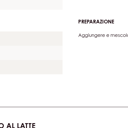
PREPARAZIONE
:
PAN
Sbattere insieme.
DI
SPAG
AL
CIOC
PREPARAZIONE
:
PAN
Aggiungere e mescol
DI
SPAG
AL
CIOC