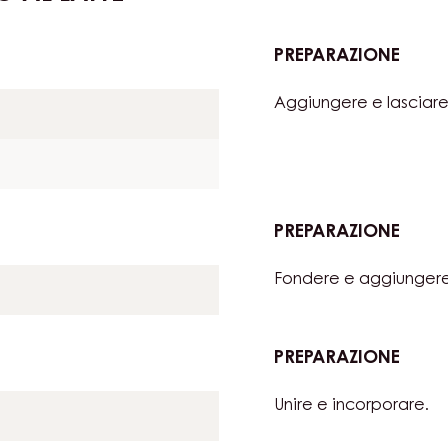
 AL LATTE
PREPARAZIONE
:
MOUS
Aggiungere e lasciare
DI
CIOC
AL
LATTE
PREPARAZIONE
:
MOUS
Fondere e aggiungere
DI
CIOC
AL