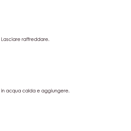
MOSO
TO
A
IONE
MOSO
 Lasciare raffreddare.
TO
A
IONE
MOSO
 in acqua calda e aggiungere.