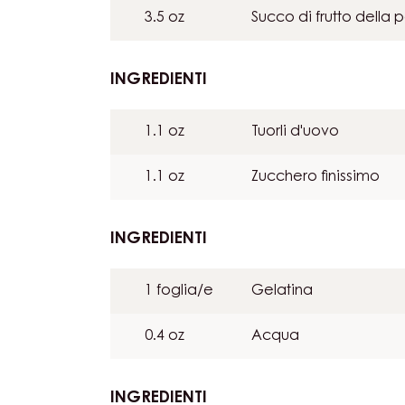
CREMOSO DI FRUTTO DE
INGREDIENTI
:
CREMOSO
DI
3.5 oz
Succo di frutto della 
FRUTTO
DELLA
PASSIONE
INGREDIENTI
:
CREMOSO
DI
1.1 oz
Tuorli d'uovo
FRUTTO
DELLA
1.1 oz
Zucchero finissimo
PASSIONE
INGREDIENTI
:
CREMOSO
DI
1 foglia/e
Gelatina