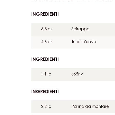
MOUSSE DI CIOCCOLATO
INGREDIENTI
:
MOUSSE
DI
8.8 oz
Sciroppo
CIOCCOLATO
AL
4.6 oz
Tuorli d'uovo
LATTE
INGREDIENTI
:
MOUSSE
DI
1.1 lb
665nv
CIOCCOLATO
AL