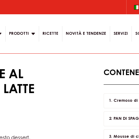
.
 content for your
on
PRODOTTI
RICETTE
NOVITÀ E TENDENZE
SERVIZI
S
E AL
CONTENEN
LATTE
Cremoso di 