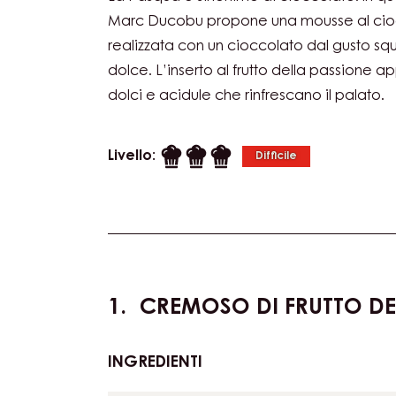
E FRUTTO DELLA
PASSIONE
La Pasqua è sinonimo di cioccolato. In qu
Marc Ducobu propone una mousse al ciocc
realizzata con un cioccolato dal gusto sq
dolce. L’inserto al frutto della passione ap
dolci e acidule che rinfrescano il palato.
Livello:
Difficile
Actions