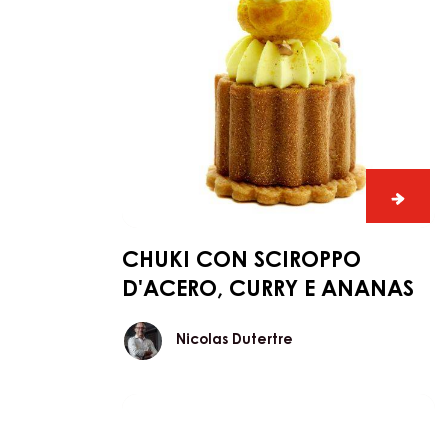
CHUKI
con
sciroppo
d'acero,
curry
e
ananas
CHUKI
con
sciro
CHUKI CON SCIROPPO
d'acer
D'ACERO, CURRY E ANANAS
curry
e
Nicolas