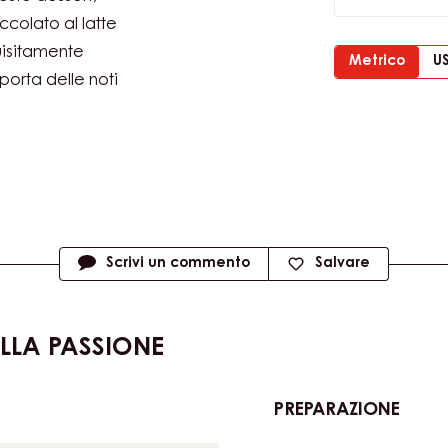
PAN DI SPA
Mousse di c
esto dessert,
olato al latte
uisitamente
Metrico
U
porta delle noti
Scrivi un commento
Salvare