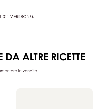
LATTE
PREPARAZIONE
:
MOUS
Unire e incorporare.
DI
CIOC
AL
LATTE
01 011 VIERKRON6).
E DA ALTRE RICETTE
aumentare le vendite