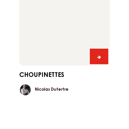
Choupinettes
Choupinette
ppo
CHOUPINETTES
o,
Nicolas
Nicolas Dutertre
Dutertre