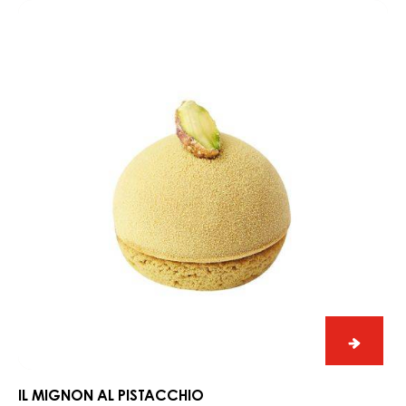
Il
migno
alla
IL MIGNON ALLA MANDORLA
mandor
Il
mignon
al
pistacchio