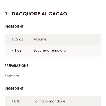
FINITURA E PRESENTAZIONE
Metrico
US
Actions
Scrivi un commento
Salvare
DACQUOISE AL CACAO
INGREDIENTI
:
DACQUOISE
AL
13.2 oz
Albume
CACAO