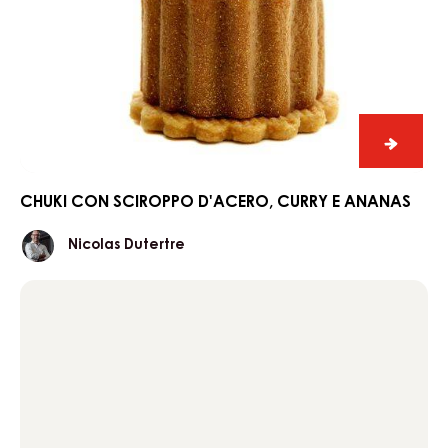
CHUKI
con
sciroppo
d'acero,
curry
e
ananas
CHUKI
con