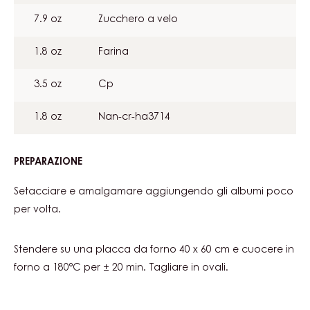
7.1 oz
Zucchero semolato
PREPARAZIONE
:
DACQUOISE
AL
Sbattere.
CACAO
INGREDIENTI
:
DACQUOISE
AL
1.0 lb
Farina di mandorle
CACAO
7.9 oz
Zucchero a velo
1.8 oz
Farina
3.5 oz
Cp
1.8 oz
Nan-cr-ha3714