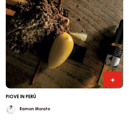
Choupi
CHOUPINETTES
Nicolas
Nicolas Dutertre
Dutertre
Piove
in
Perù