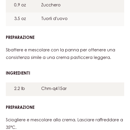
250 ml
Panna
PREPARAZIONE
:
MOUSSE
ARRIBA
Scaldare. Possibilità di aggiungere un pizzico di pepe,
coriandolo in polvere e cardamomo.
INGREDIENTI
:
MOUSSE
ARRIBA
0.9 oz
Zucchero
3.5 oz
Tuorli d'uovo
PREPARAZIONE
:
MOUSSE
ARRIBA
Sbattere e mescolare con la panna per ottenere una