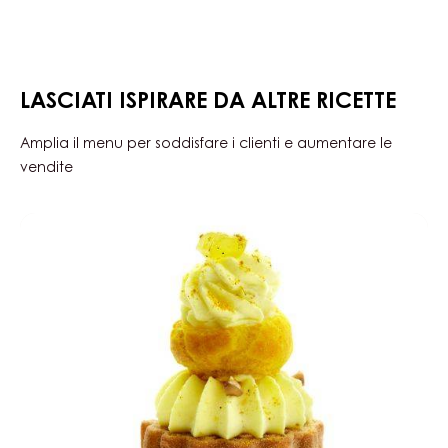
ARRIBA
Incorporare poco per volta.
Riempire gli stampi in Flexipan Demarle (rif. 1054) con
della mousse al cioccolato e congelare.
FINITURA E PRESENTAZIONE
LASCIATI ISPIRARE DA ALTRE RICETTE
Amplia il menu per soddisfare i clienti e aumentare le
vendite