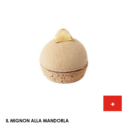
Il
migno
alla
IL MIGNON ALLA NOCCIOLA
noccio
Il
mignon
alla
mandorla