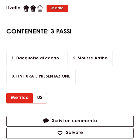
ARRIBA
Una creazione dai gusti classici, come mousse di
cioccolato e caramello, ma con una presentazione
perfetta per il periodo pasquale o primaverile. Prova a
realizzare questa mousse al cioccolato con il cioccolato
al latte Single Origin Arriba, per un tocco leggero e
fresco con note acidule. Attenzione: la realizzazione di
questa ricetta richiede delle conoscenze di pasticceria
avanzate.
Livello:
Medio
CONTENENTE: 3 PASSI
Dacquoise al cacao
Mousse Arriba