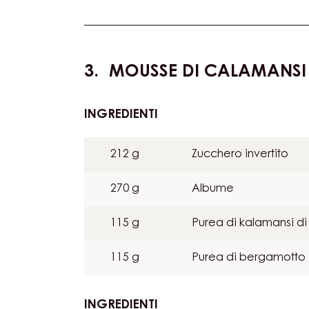
SOFFIATO
86 g
Croccante di riso
E
CHOCROCKS™
173 g
Chd-gl-47x11
MOUSSE DI CALAMANSI
INGREDIENTI
:
MOUSSE
DI
212 g
Zucchero invertito
CALAMANSI
E
270 g
Albume
BERGAMOTTO
115 g
Purea di kalamansi di 