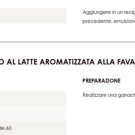
capfruit
PREPARAZIONE
:
MOUS
Aggiungere in un reci
DI
CALA
precedente, emulsiona
E
BER
 AL LATTE AROMATIZZATA ALLA FAVA
PREPARAZIONE
:
MOUS
Realizzare una ganach
DI