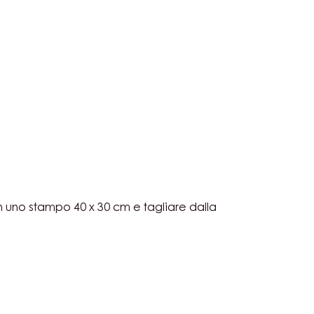
CCANTE
IATO
CROCKS™
CCANTE
 uno stampo 40 x 30 cm e tagliare dalla