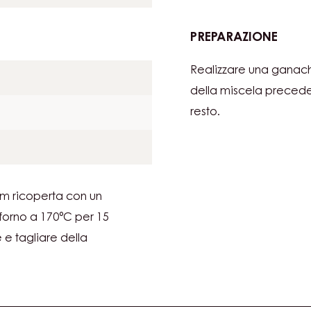
AL
precedente.
CIOC
a
PREPARAZIONE
:
BISCU
Realizzare una ganach
MORB
AL
della miscela precede
CIOC
resto.
cm ricoperta con un
 forno a 170°C per 15