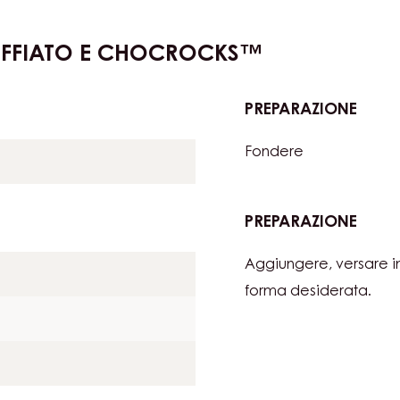
e e tagliare della
OFFIATO E CHOCROCKS™
PREPARAZIONE
:
CRO
Fondere
DI
RISO
SOFF
E
PREPARAZIONE
:
CHO
CRO
Aggiungere, versare in
DI
RISO
forma desiderata.