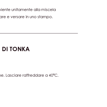
SE
piente unitamente alla miscela
MANSI
re e versare in uno stampo.
GAMOTTO
 DI TONKA
SE
e. Lasciare raffreddare a 40°C.