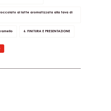
i riso soffiato e Chocrocks™
calamansi e bergamotto
occolato al latte aromatizzata alla fava di
aramello
FINITURA E PRESENTAZIONE
S