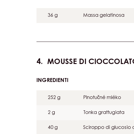
115 g
Purea di bergamotto 
INGREDIENTI
:
MOUSSE
DI
36 g
Massa gelatinosa
CALAMANSI
E
BERGAMOTTO
MOUSSE DI CIOCCOLATO
INGREDIENTI
:
MOUSSE
DI
252 g
Plnotučné mléko