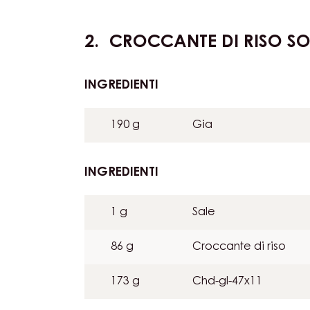
minuti. Riporre subito in frigo a raffreddar
dimensione desiderata.
CROCCANTE DI RISO S
INGREDIENTI
:
CROCCANTE
DI
190 g
Gia
RISO
SOFFIATO
E
INGREDIENTI
:
CHOCROCKS™
CROCCANTE
DI
1 g
Sale
RISO