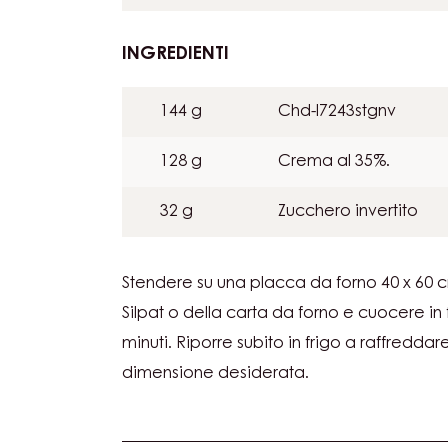
AL
CIOCCOLATO
64 g
Farina per pasticceri
40 g
Olio di mais
INGREDIENTI
:
BISCUIT
MORBIDO
144 g
Chd-l7243stgnv
AL
CIOCCOLATO
128 g
Crema al 35%.
32 g
Zucchero invertito
Stendere su una placca da forno 40 x 60 
Silpat o della carta da forno e cuocere in