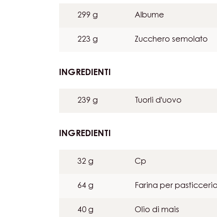
BISCUIT MORBIDO AL 
INGREDIENTI
:
BISCUIT
MORBIDO
299 g
Albume
AL
CIOCCOLATO
223 g
Zucchero semolato
INGREDIENTI
:
BISCUIT
MORBIDO
239 g
Tuorli d'uovo
AL
CIOCCOLATO
INGREDIENTI
:
BISCUIT
MORBIDO
32 g
Cp