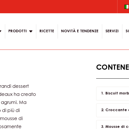
.
 content for your
on
PRODOTTI
RICETTE
NOVITÀ E TENDENZE
SERVIZI
S
CONTENEN
grandi dessert
Biscuit mor
rdeaux ha creato