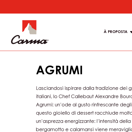
You are viewing this page in Italy - Italiano
Switch regions if you would like to see the
location.
Skip
to
Main
main
navigati
content
À PROPOSTA
Carma
AGRUMI
Lasciandosi ispirare dalla tradizione dei 
italiani, lo Chef Callebaut Alexandre Bou