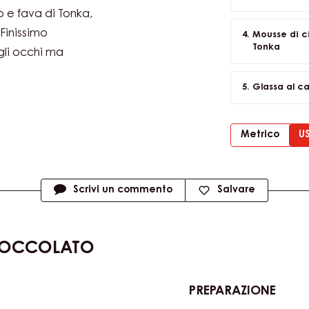
i agrumi. Ma
Croccante d
 di più di
a mousse di
iosamente
Mousse di 
 e fava di Tonka,
Finissimo
Mousse di ci
Tonka
 gli occhi ma
Glassa al c
Metrico
U
Scrivi un commento
Salvare