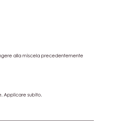
COLATO
ATIZZATA
KA
SE
ngere alla miscela precedentemente
COLATO
ATIZZATA
SE
 Applicare subito.