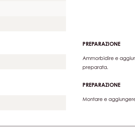
CIOC
AL
LATTE
AROM
de 60
ALLA
FAVA
DI
TON
PREPARAZIONE
:
MOUS
Ammorbidire e aggiu
DI
CIOC
preparata.
AL
LATTE
PREPARAZIONE
:
AROM
MOUS
ALLA
Montare e aggiungere.
DI