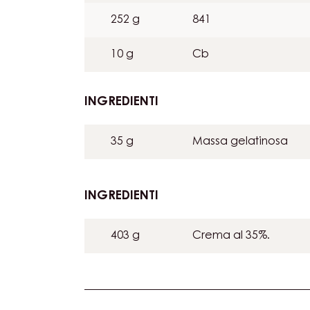
CIOCCOLATO
AL
2 g
Tonka grattugiata
LATTE
AROMATIZZATA
40 g
Sciroppo di glucosio 
ALLA
FAVA
252 g
841
DI
TONKA
10 g
Cb
INGREDIENTI
:
MOUSSE
DI
35 g
Massa gelatinosa
CIOCCOLATO
AL
LATTE
INGREDIENTI
:
AROMATIZZATA
MOUSSE
ALLA
DI