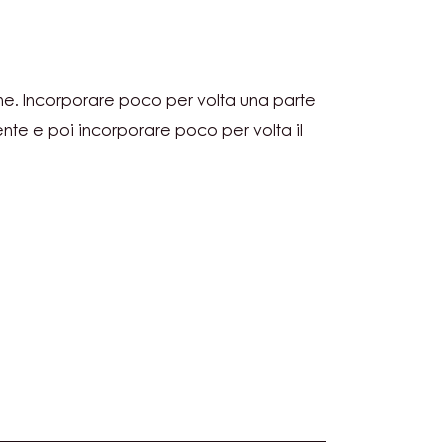
COLATO
IT
e. Incorporare poco per volta una parte
IDO
nte e poi incorporare poco per volta il
COLATO