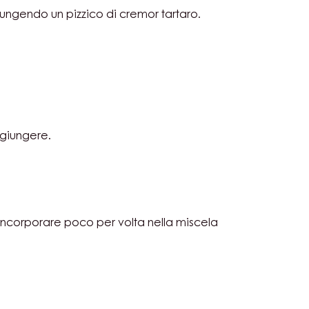
IT
ungendo un pizzico di cremor tartaro.
IDO
COLATO
IT
giungere.
IDO
COLATO
IT
incorporare poco per volta nella miscela
IDO