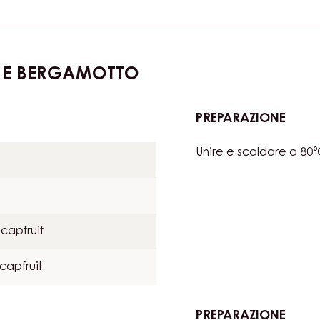
SOFF
E
CHO
 E BERGAMOTTO
PREPARAZIONE
:
MOUS
Unire e scaldare a 80°
DI
CALA
E
BER
capfruit