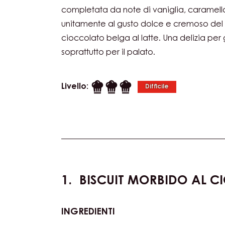
Agrumi: un’ode al gusto rinfrescante degl
questo gioiello di dessert racchiude molto
un’asprezza energizzante: l’intensità dell
bergamotto e calamansi viene meravigl
completata da note di vaniglia, caramello
unitamente al gusto dolce e cremoso del 
cioccolato belga al latte. Una delizia per
soprattutto per il palato.
Livello:
Difficile
Actions