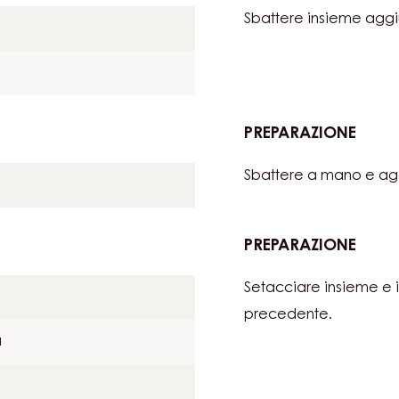
CIOCCOLATO
PREPARAZIONE
:
BISCU
Sbattere insieme aggi
MORB
AL
CIOC
PREPARAZIONE
:
BISCU
Sbattere a mano e ag
MORB
AL
CIOC
PREPARAZIONE
:
BISCU
Setacciare insieme e 
MORB