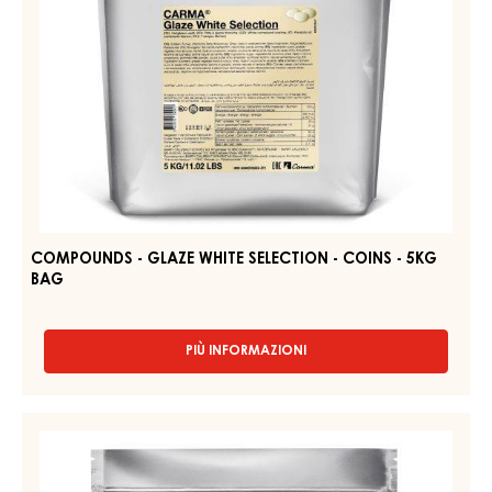
PIÙ INFORMAZIONI
-
GEL
ALLA
FRAGOLA,
Compounds
FERMO
-
–
Glaze
CAPOMA
GEL
White
–
Selection
SECCHIO
-
12,5KG
coins
-
5kg
bag