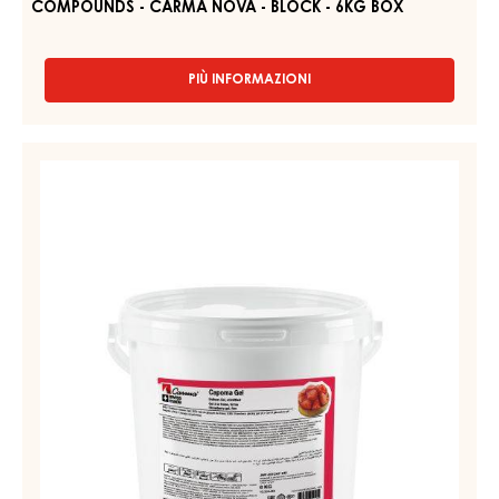
6kg
box
COMPOUNDS - CARMA NOVA - BLOCK - 6KG BOX
PIÙ INFORMAZIONI
-
COMPOUNDS
-
CARMA
GEL
NOVA
ALLA
-
FRAGOLA,
BLOCK