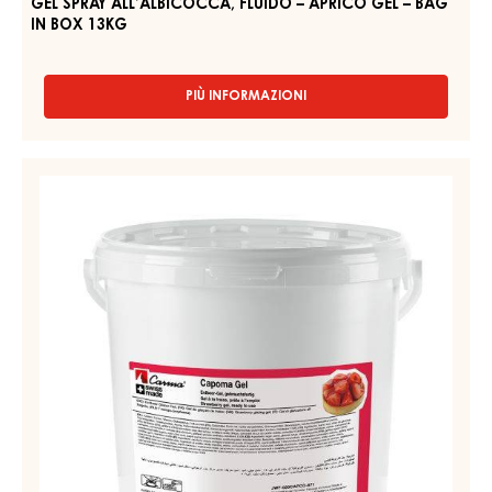
–
BAG
IN
BOX
13KG
GEL SPRAY ALL’ALBICOCCA, FLUIDO – APRICO GEL – BAG
IN BOX 13KG
PIÙ INFORMAZIONI
-
GEL
SPRAY
ALL’ALBICOCCA,
GEL
FLUIDO
ALLA
–