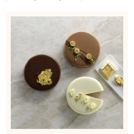
Codice d'ordine:
JWF-020CAPCO-671
Durata di conservazione:
12 mesi
Descrizione:
12.5kg Pail
PRODOTTI CORRELATI
Esplora altri ingredienti a base di cioccolato e cacao per
prodotti finiti gustosi e di grande impatto visivo
Compounds
-
Carma
Nova
-
block
-