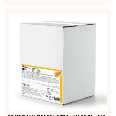
GLASSE BIANCHE – ORIGINAL WHITE – GOCCE –
SACCHETTO 5KG
PIÙ INFORMAZIONI
-
GLASSE
BIANCHE
–
GEL
ORIGINAL
SPRAY
WHITE
ALL’ALBICOCCA,
–
GOCCE
FLUIDO
–
–
SACCHETTO
APRICO
5KG
GEL