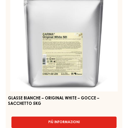
COMPOUNDS - GLAZE WHITE SELECTION - COINS - 5KG
BAG
PIÙ INFORMAZIONI
-
COMPOUNDS
-
GLAZE
GLASSE
WHITE
BIANCHE
SELECTION
–
-
COINS
ORIGINAL
-
WHITE
5KG
–
BAG
GOCCE
–
SACCHETTO
5KG