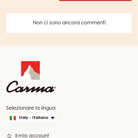
GEL
ALLA
FRAGOLA
–
CAPOMA
SCOPRI DI PIÙ
GEL
–
SECCHIO
12,5KG
COMMENTS
AGGIUNGI UN COMMENTO
Non ci sono ancora commenti
Website