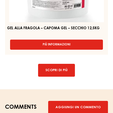
FRAGOLA
APRICO
GEL
–
–
CAPOMA
BAG
GEL
IN
BOX
–
13KG
SECCHIO
12,5KG
GEL ALLA FRAGOLA – CAPOMA GEL – SECCHIO 12,5KG
PIÙ INFORMAZIONI
-