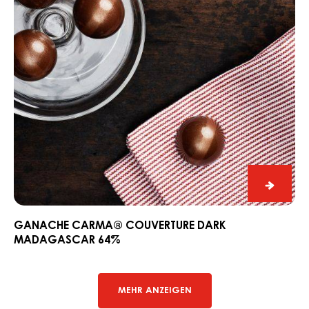
64%
Ganac
CARM
Couver
GANACHE CARMA® COUVERTURE DARK
MADAGASCAR 64%
Dark
Madag
64%
MEHR ANZEIGEN