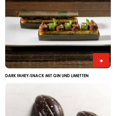
Limetten
Dark
Fahey-
Snack
DARK FAHEY-SNACK MIT GIN UND LIMETTEN
mit
Schnitt
Gin
Praline
und
Edelweiss
Limett
mit
Dark