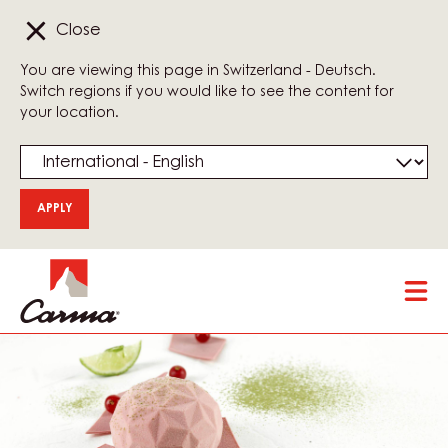
Close
You are viewing this page in Switzerland - Deutsch.
Switch regions if you would like to see the content for
your location.
Skip
Tog
to
mai
main
nav
content