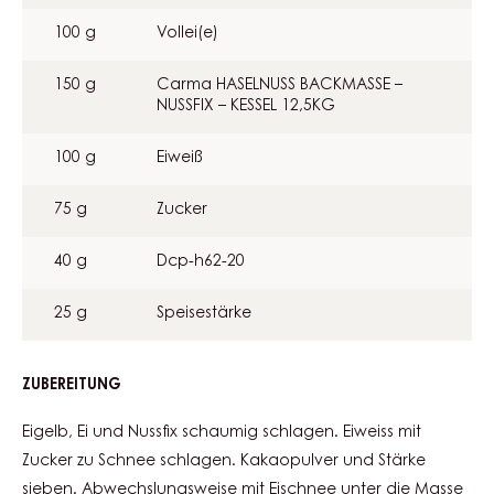
100 g
Vollei(e)
150 g
Carma HASELNUSS BACKMASSE –
NUSSFIX – KESSEL 12,5KG
100 g
Eiweiß
75 g
Zucker
40 g
Dcp-h62-20
25 g
Speisestärke
ZUBEREITUNG
:
BISKUIT
Eigelb, Ei und Nussfix schaumig schlagen. Eiweiss mit
Zucker zu Schnee schlagen. Kakaopulver und Stärke
sieben. Abwechslungsweise mit Eischnee unter die Masse