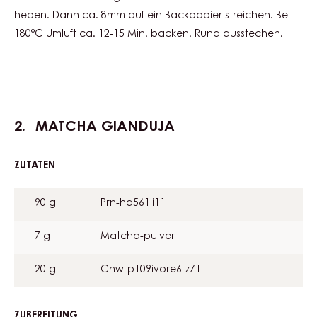
heben. Dann ca. 8mm auf ein Backpapier streichen. Bei
180°C Umluft ca. 12-15 Min. backen. Rund ausstechen.
MATCHA GIANDUJA
ZUTATEN
:
MATCHA
GIANDUJA
90 g
Prn-ha561li11
7 g
Matcha-pulver
20 g
Chw-p109ivore6-z71
ZUBEREITUNG
: