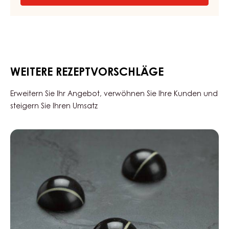
HASELNUSS
BACKMASSE
–
NUSSFIX
–
KESSEL
12,5KG
WEITERE REZEPTVORSCHLÄGE
Erweitern Sie Ihr Angebot, verwöhnen Sie Ihre Kunden und
steigern Sie Ihren Umsatz
Black
Zabuye,
Yuzu
&
Sesam