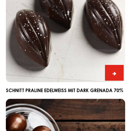
Grenada
70%
Schnitt
Praline
Edelwe
SCHNITT PRALINE EDELWEISS MIT DARK GRENADA 70%
mit
Ganache
Dark
CARMA®
Grena
Couverture
70%
Dark
Madagascar