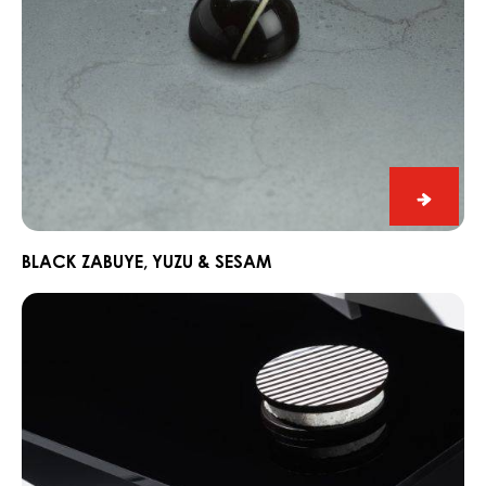
Black
Zabuye
Yuzu
BLACK ZABUYE, YUZU & SESAM
&
Chocorons
Sesam