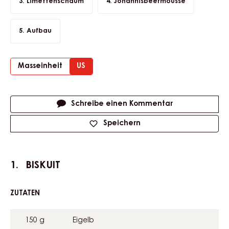
Limettenschaum
Johannisbeermousse
Aufbau
Masseinheit
US
Actions
Schreibe einen Kommentar
Speichern
BISKUIT
ZUTATEN
:
BISKUIT
150 g
Eigelb