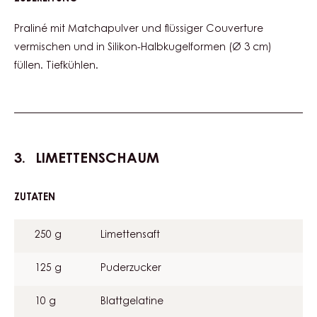
MATCHA
GIANDUJA
Praliné mit Matchapulver und flüssiger Couverture
vermischen und in Silikon-Halbkugelformen (Ø 3 cm)
füllen. Tiefkühlen.
LIMETTENSCHAUM
ZUTATEN
:
LIMETTENSCHAUM
250 g
Limettensaft
125 g
Puderzucker
10 g
Blattgelatine