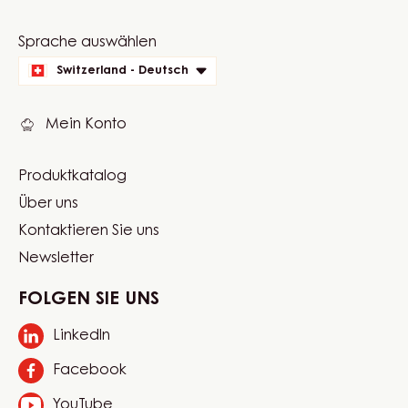
Website
Sprache auswählen
quick
Switzerland - Deutsch
links
Mein Konto
Produktkatalog
Footer
Über uns
Carma
Kontaktieren Sie uns
Newsletter
FOLGEN SIE UNS
LinkedIn
Opens
in
Facebook
Opens
a
in
new
YouTube
Opens