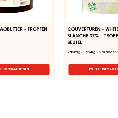
Beutel
AOBUTTER - TROPFEN
COUVERTUREN - WHITE
BLANCHE 37% - TROPF
BEUTEL
Rahmig - Samtig - Mailänderl
RE INFORMATIONEN
WEITERE INFORMA
-
-
KAKAO
COUV
-
-
KAKAOBUTTER
WHITE
-
NUIT
TROPFEN
BLAN
-
37%
KESSEL
-
3
TROP
KG
-