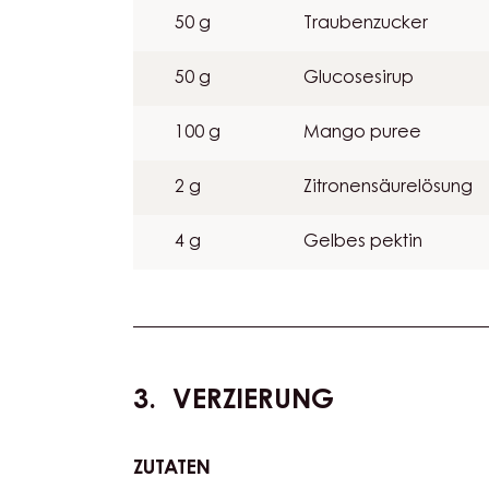
50 g
Traubenzucker
50 g
Glucosesirup
100 g
Mango puree
2 g
Zitronensäurelösung
4 g
Gelbes pektin
VERZIERUNG
ZUTATEN
: