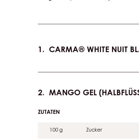
Actions
CARMA® WHITE NUIT B
MANGO GEL (HALBFLÜSS
ZUTATEN
:
MANGO
GEL
100 g
Zucker
(HALBFLÜSSIG)