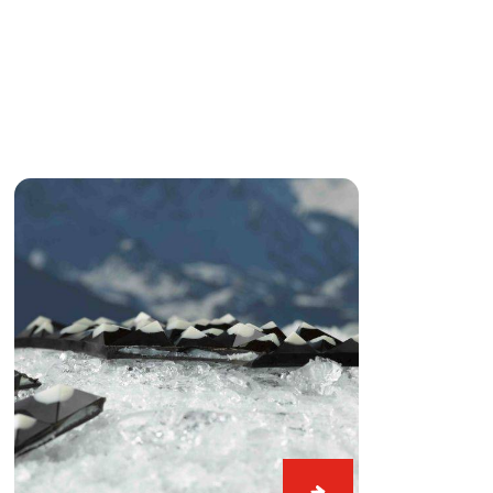
L
Verschneite
Alpen
Schwarz
&
Weiß