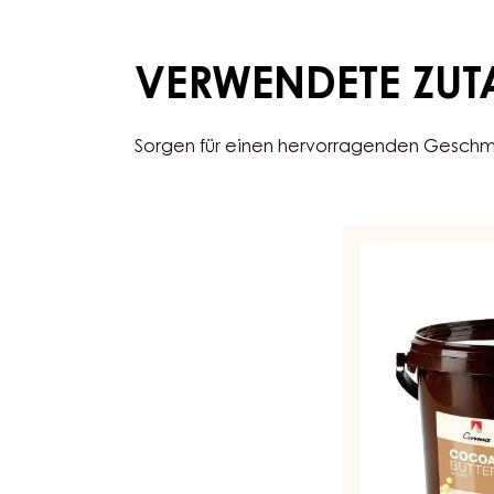
VERWENDETE ZUT
Sorgen für einen hervorragenden Geschma
KAKAO
-
KAKAOBUTTER
-
TROPFEN
-
KESSEL
3
KG