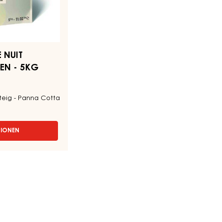
 NUIT
EN - 5KG
iteig - Panna Cotta
TIONEN
ERTUREN
CHE
FEN