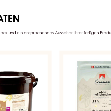
ATEN
ck und ein ansprechendes Aussehen Ihrer fertigen Prod
Couverturen
-
White
Nuit
Blanche
37%
-
Tropfen
-
5kg