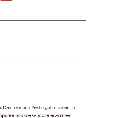
O
r, Dextrose und Pektin gut mischen. In
LÜSSIG)
opüree und die Glucose erwärmen.