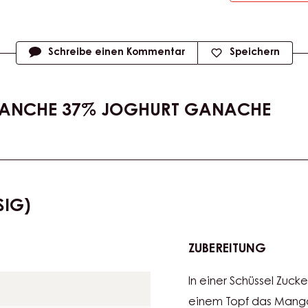
Schreibe einen Kommentar
Speichern
LANCHE 37% JOGHURT GANACHE
IG)
ZUBEREITUNG
:
MANG
In einer Schüssel Zucke
GEL
(HALBF
einem Topf das Mang