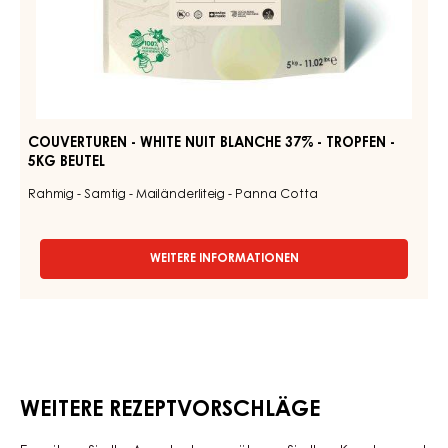
-
-
TROPFEN
White
-
KESSEL
Nuit
3
Blanche
KG
37%
-
Tropfen
-
5kg
Beutel
COUVERTUREN - WHITE NUIT BLANCHE 37% - TROPFEN -
5KG BEUTEL
Rahmig - Samtig - Mailänderliteig - Panna Cotta