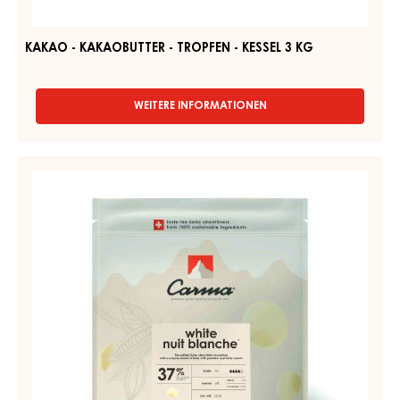
-
KESSEL
3
KG
KAKAO - KAKAOBUTTER - TROPFEN - KESSEL 3 KG
WEITERE INFORMATIONEN
-
KAKAO
-
KAKAOBUTTER
Couverturen