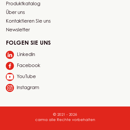
Website
Sprache auswählen
quick
Switzerland - Deutsch
links
Mein Konto
Produktkatalog
Footer
Über uns
Carma
Kontaktieren Sie uns
Newsletter
FOLGEN SIE UNS
LinkedIn
Opens