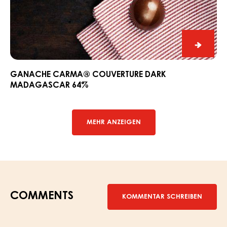
Grena
Couverture
70%
Dark
Madagascar
64%
Ganac
CARM
Couver
GANACHE CARMA® COUVERTURE DARK
MADAGASCAR 64%
Dark
Madag