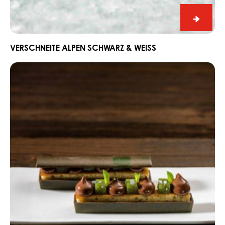
Weiß
Versch
Alpen
Schwar
VERSCHNEITE ALPEN SCHWARZ & WEISS
&
Dark
Weiß
Fahey-
Snack