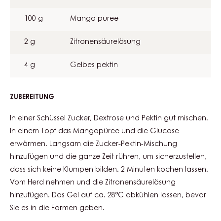
MANGO GEL (HALBFLÜSSIG)
ZUTATEN
:
MANGO
GEL
100 g
Zucker
(HALBFLÜSSIG)
50 g
Traubenzucker
50 g
Glucosesirup
100 g
Mango puree
2 g
Zitronensäurelösung
4 g
Gelbes pektin
ZUBEREITUNG
: