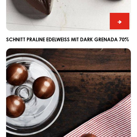
Edelweiss
Limett
mit
Dark
Grenada
70%
Schnitt
Praline
Edelwe
SCHNITT PRALINE EDELWEISS MIT DARK GRENADA 70%
mit
Ganache
Dark
CARMA®