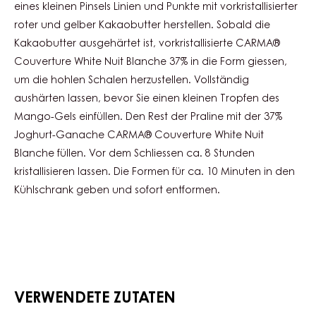
VERZIERUNG
Carma Couverturen - White Nuit
Blanche 37% - Tropfen - 5kg Beutel
Carma KAKAO - KAKAOBUTTER -
TROPFEN - KESSEL 3 KG
ZUBEREITUNG
:
VERZIERUNG
Die Formen für das Design vorbereiten, indem Sie mit Hilfe
eines kleinen Pinsels Linien und Punkte mit vorkristallisierter
roter und gelber Kakaobutter herstellen. Sobald die
Kakaobutter ausgehärtet ist, vorkristallisierte CARMA®
Couverture White Nuit Blanche 37% in die Form giessen,
um die hohlen Schalen herzustellen. Vollständig
aushärten lassen, bevor Sie einen kleinen Tropfen des
Mango-Gels einfüllen. Den Rest der Praline mit der 37%
Joghurt-Ganache CARMA® Couverture White Nuit