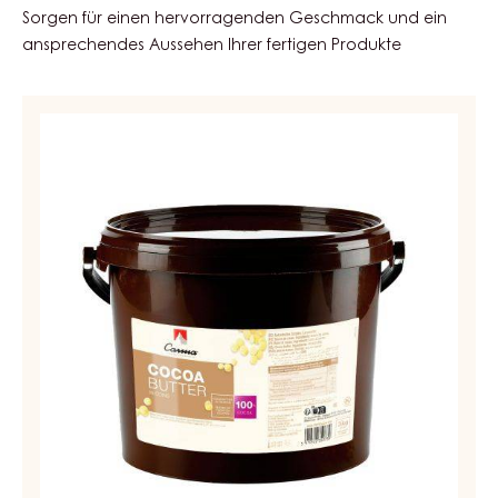
Blanche füllen. Vor dem Schliessen ca. 8 Stunden
kristallisieren lassen. Die Formen für ca. 10 Minuten in den
Kühlschrank geben und sofort entformen.
VERWENDETE ZUTATEN
Sorgen für einen hervorragenden Geschmack und ein
ansprechendes Aussehen Ihrer fertigen Produkte
KAKAO
-
KAKAOBUTTER
-
TROPFEN