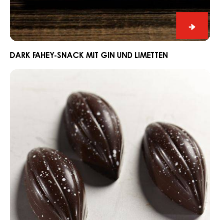
mit
Gin
und
Limetten
Dark
Fahey-
Snack
DARK FAHEY-SNACK MIT GIN UND LIMETTEN
mit
Schnitt
Gin
Praline
und