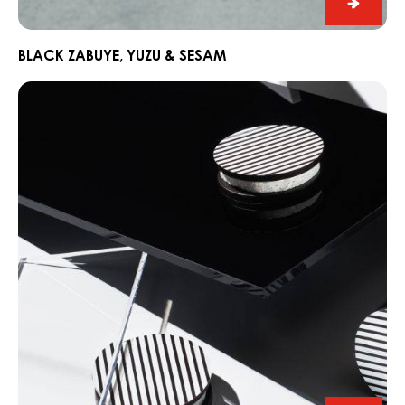
Black
Zabuye
Yuzu
BLACK ZABUYE, YUZU & SESAM
&
Chocorons
Sesam