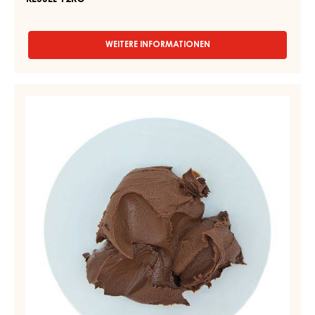
DUNKLE SCHOKOLADENFÜLLUNGEN - PAINCHOC SUPREME
- KESSEL 12KG
WEITERE INFORMATIONEN
-
DUNKLE
SCHOKOLADENFÜLLUNGEN
-
SCHOKOLADENFÜLLUNG
PAINCHOC
–
SUPREME
SCHOKOMASSE
-
KESSEL