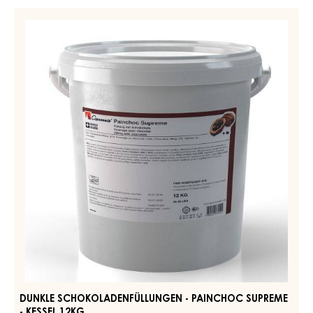
CONFISERIE PASTEN - HAZELNUT FILLING (PRALINA) -
KESSEL 6KG
WEITERE INFORMATIONEN
-
CONFISERIE
PASTEN
-
DUNKLE
HAZELNUT
SCHOKOLADENFÜLLUNGEN
FILLING
-
(PRALINA)
-
PAINCHOC
KESSEL
SUPREME
6KG
-
KESSEL
12KG