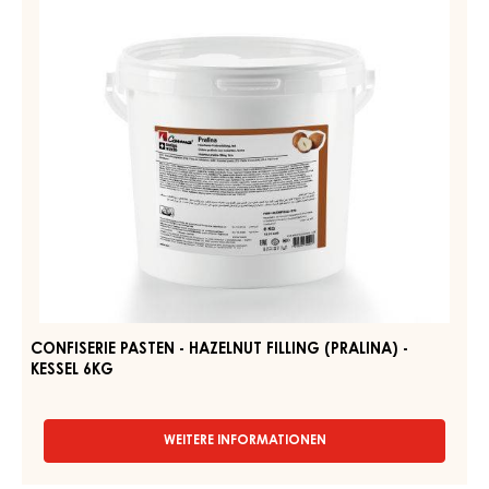
CONFISERIE PASTEN - SOFT HAZELNUT FILLING (NOISINA) -
KESSEL 7KG
WEITERE INFORMATIONEN
-
CONFISERIE
PASTEN
-
CONFISERIE
SOFT
PASTEN
HAZELNUT
-
FILLING
(NOISINA)
HAZELNUT
-
FILLING
KESSEL
(PRALINA)
7KG
-
KESSEL
6KG