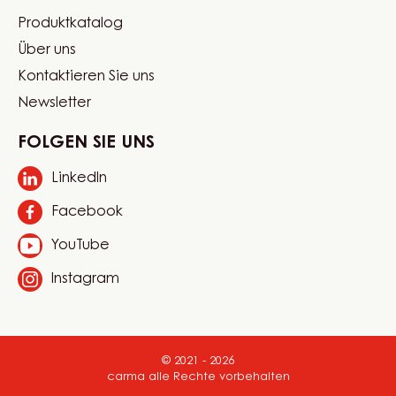
Website
Sprache auswählen
quick
Switzerland - Deutsch
links
Mein Konto
Produktkatalog
Footer
Über uns
Carma
Kontaktieren Sie uns
Newsletter
FOLGEN SIE UNS