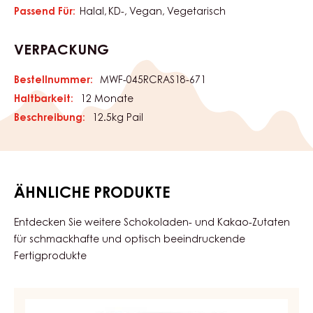
und tiefkühlstabil. Intensiver Fruchtgeschmack, hellrote
Farbe, dressierfähig, gute Haltbarkeit. Ideal für Füllungen.
Für Berliner, Donuts, Torten, Kekse und dänisches Gebäck.
EIGENSCHAFTEN
Produktkategorie:
Eigenschaften
Überzüge & Füllungen
Füllungen & Cremes
ZERTIFIZIERUNGEN
Passend Für:
Halal
KD-
Vegan
Vegetarisch
VERPACKUNG
Bestellnummer:
MWF-045RCRAS18-671
Haltbarkeit:
12 Monate
Beschreibung:
12.5kg Pail