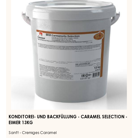
ÄHNLICHE PRODUKTE
Entdecken Sie weitere Schokoladen- und Kakao-Zutaten
für schmackhafte und optisch beeindruckende
Fertigprodukte
KONDITOREI-
UND
BACKFÜLLUNG
-
CARAMEL
SELECTION
-
EIMER
13KG