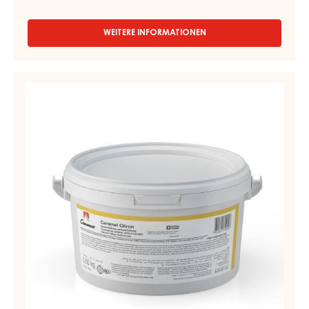
KONDITOREI- UND BACKFÜLLUNG - CARAMEL SELECTION -
EIMER 13KG
Sanft - Cremiges Caramel
WEITERE INFORMATIONEN
-
KONDITOREI-
UND
BACKFÜLLUNG
KONDITOREI-
-
UND
CARAMEL
BACKFÜLLUNG
SELECTION
-
-