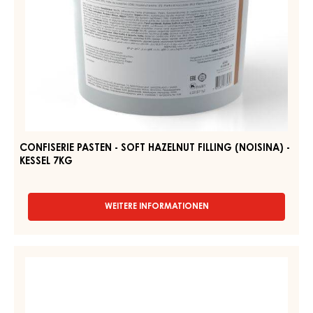
KONDITOREI-
UND
BACKFÜLLUNG
CONFISERIE
-
PASTEN
CARAMEL
-
CITRON
-
SOFT
EIMER
HAZELNUT
2,5KG
FILLING
(NOISINA)
-
KESSEL
7KG