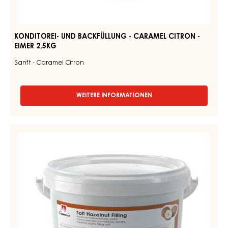
EIMER
CARAMEL
13KG
CITRON
-
EIMER
2,5KG
KONDITOREI- UND BACKFÜLLUNG - CARAMEL CITRON -
EIMER 2,5KG
Sanft - Caramel Citron
WEITERE INFORMATIONEN
-