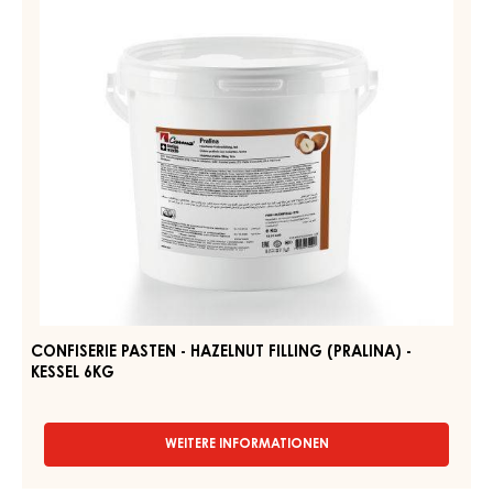
CONFISERIE PASTEN - SOFT HAZELNUT FILLING (NOISINA) -
KESSEL 7KG
WEITERE INFORMATIONEN
-
CONFISERIE
PASTEN
-
CONFISERIE
SOFT
PASTEN
HAZELNUT
-
FILLING
(NOISINA)
HAZELNUT
-
FILLING
KESSEL
(PRALINA)
7KG
-
KESSEL
6KG