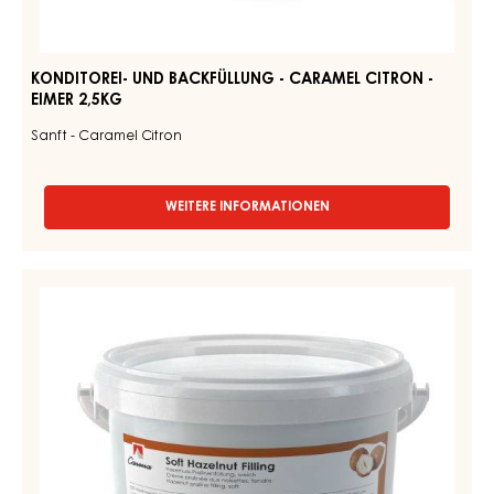
EIMER
CARAMEL
13KG
CITRON
-
EIMER
2,5KG
KONDITOREI- UND BACKFÜLLUNG - CARAMEL CITRON -
EIMER 2,5KG
Sanft - Caramel Citron
WEITERE INFORMATIONEN
-