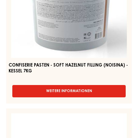
KONDITOREI-
UND
BACKFÜLLUNG
CONFISERIE
-
PASTEN
CARAMEL
-
CITRON
-
SOFT
EIMER
HAZELNUT
2,5KG
FILLING
(NOISINA)
-
KESSEL
7KG