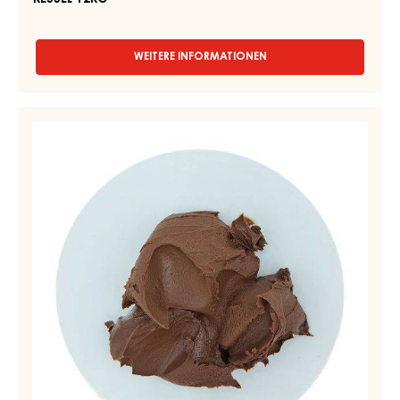
DUNKLE SCHOKOLADENFÜLLUNGEN - PAINCHOC SUPREME
- KESSEL 12KG
WEITERE INFORMATIONEN
-
DUNKLE
SCHOKOLADENFÜLLUNGEN
-
SCHOKOLADENFÜLLUNG
PAINCHOC
–
SUPREME
SCHOKOMASSE
-
KESSEL