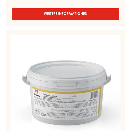
KONDITOREI- UND BACKFÜLLUNG - CARAMEL SELECTION -
EIMER 13KG
Sanft - Cremiges Caramel
WEITERE INFORMATIONEN
-
KONDITOREI-
UND
BACKFÜLLUNG
KONDITOREI-
-
UND
CARAMEL
BACKFÜLLUNG
SELECTION
-
-