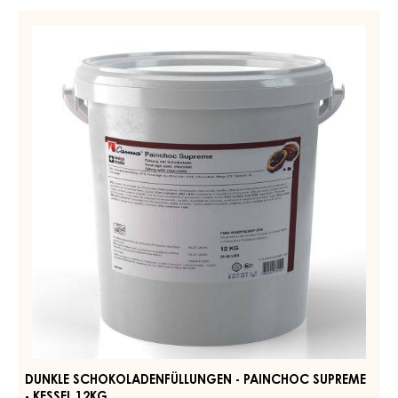
CONFISERIE PASTEN - HAZELNUT FILLING (PRALINA) -
KESSEL 6KG
WEITERE INFORMATIONEN
-
CONFISERIE
PASTEN
-
DUNKLE
HAZELNUT
SCHOKOLADENFÜLLUNGEN
FILLING
-
(PRALINA)
-
PAINCHOC
KESSEL
SUPREME
6KG
-
KESSEL
12KG