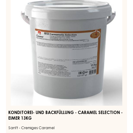
ÄHNLICHE PRODUKTE
Entdecken Sie weitere Schokoladen- und Kakao-Zutaten
für schmackhafte und optisch beeindruckende
Fertigprodukte
KONDITOREI-
UND
BACKFÜLLUNG
-
CARAMEL
SELECTION
-
EIMER
13KG