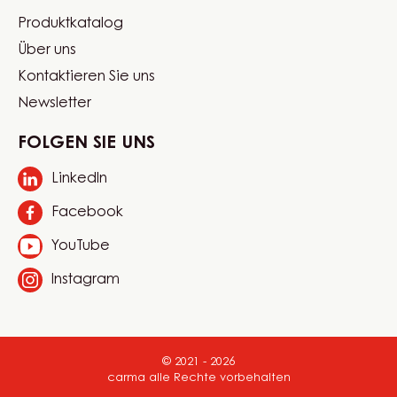
Website
Sprache auswählen
quick
Switzerland - Deutsch
links
Mein Konto
Produktkatalog
Footer
Über uns
Carma
Kontaktieren Sie uns
Newsletter
FOLGEN SIE UNS