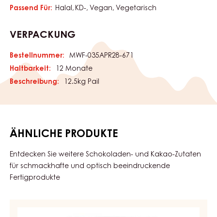
Feiner Aprikosengeschmack mit säuerlicher Note, helle
Farbe. Ideal für Füllungen, Berliner, Donuts, Torten, Kekse
und dänisches Gebäck.
EIGENSCHAFTEN
Produktkategorie:
Eigenschaften
Überzüge & Füllungen
Füllungen & Cremes
ZERTIFIZIERUNGEN
Passend Für:
Halal
KD-
Vegan
Vegetarisch
VERPACKUNG
Bestellnummer:
MWF-035APR28-671
Haltbarkeit:
12 Monate
Beschreibung:
12.5kg Pail