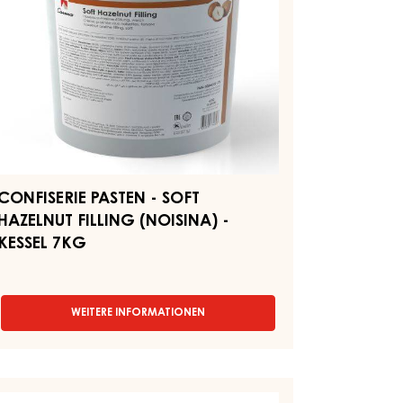
OISINA)
SSEL
KG
CONFISERIE PASTEN - SOFT
HAZELNUT FILLING (NOISINA) -
KESSEL 7KG
WEITERE INFORMATIONEN
-
CONFISERIE
PASTEN
-
SOFT
CHOKOLADENFÜLLUNG
HAZELNUT