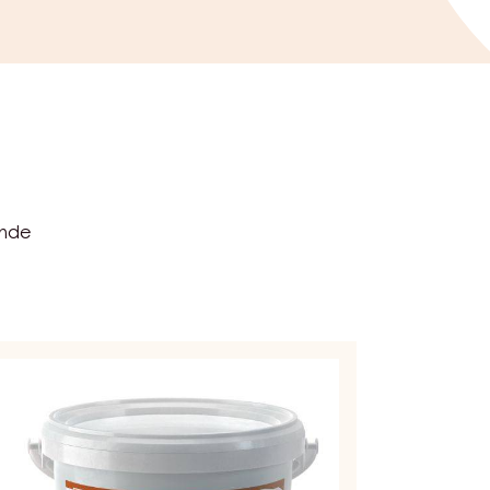
ende
NFISERIE
STEN
FT
AZELNUT
LLING