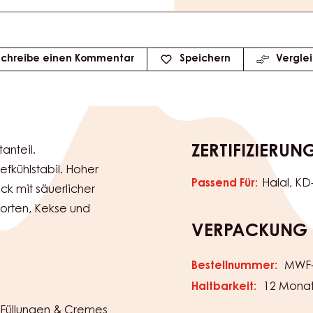
Schreibe einen Kommentar
Speichern
Vergle
ZERTIFIZIERUN
anteil.
efkühlstabil. Hoher
Passend Für:
Halal
KD
ck mit säuerlicher
 Torten, Kekse und
VERPACKUNG
Bestellnummer:
MWF-
Haltbarkeit:
12 Mona
Füllungen & Cremes