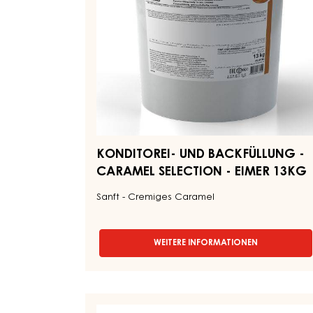
-
EIMER
13KG
KONDITOREI- UND BACKFÜLLUNG -
CARAMEL SELECTION - EIMER 13KG
Sanft - Cremiges Caramel
WEITERE INFORMATIONEN
-
KONDITOREI-
UND
BACKFÜLLUNG
-
CONFISERIE
CARAMEL