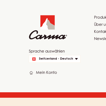
Website
info
Produk
Foot
Über u
Car
Kontak
Newsle
Website
Sprache auswählen
quick
Switzerland - Deutsch
links
Mein Konto
© 2021 - 2026
carma
.
alle Rechte vorbehalten