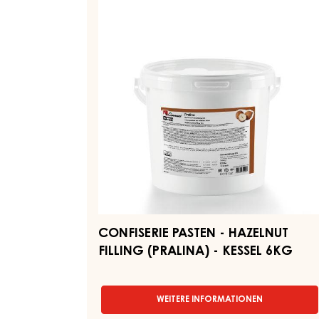
PASTEN
SELECTION
-
-
EIMER
HAZELNUT
13KG
FILLING
(PRALINA)
-
KESSEL
6KG
CONFISERIE PASTEN - HAZELNUT
FILLING (PRALINA) - KESSEL 6KG
WEITERE INFORMATIONEN
-
CONFISERIE