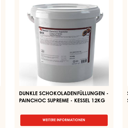
SCHOKOLADENFÜLLUNGEN
–
CITRON
-
S
-
EIMER
PAINCHOC
–
2,5KG
SUPREME
EI
-
2
KESSEL
12KG
DUNKLE SCHOKOLADENFÜLLUNGEN -
PAINCHOC SUPREME - KESSEL 12KG
WEITERE INFORMATIONEN
-
DUNKLE