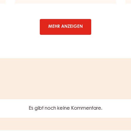
SCHOKOLADENFÜLLUNGEN
-
PAINCHOC
SUPREME
-
MEHR ANZEIGEN
KESSEL
12KG
Es gibt noch keine Kommentare.