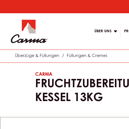
Skip
to
Main
main
navigation
content
ÜBER UNS
PR
Carma
Überzüge & Füllungen
/
Füllungen & Cremes
CARMA
FRUCHTZUBEREIT
KESSEL 13KG