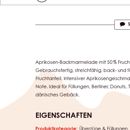
Actions
Aprikosen-Backmarmelade mit 50 % Frucht
Gebrauchsfertig, streichfähig, back- und ti
Fruchtanteil, intensiver Aprikosengeschma
Note. Ideal für Füllungen, Berliner, Donuts,
dänisches Gebäck.
EIGENSCHAFTEN
Produktkategorie:
Überzüge & Füllungen
Eigenschaften