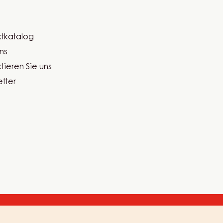
tkatalog
er
ns
ma
tieren Sie uns
tter
Footer
Allgemeine Geschäftsbedingungen
Datenschutz und Cookie-Rich
-