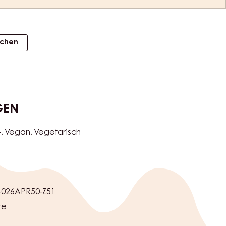
ichen
GEN
-
Vegan
Vegetarisch
026APR50-Z51
te