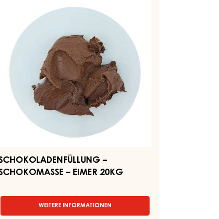
FILLING
CHOKOMASSE
(NOISINA)
-
KESSEL
MER
7KG
0KG
SCHOKOLADENFÜLLUNG –
SCHOKOMASSE – EIMER 20KG
WEITERE INFORMATIONEN
-
SCHOKOLADENFÜLLUNG