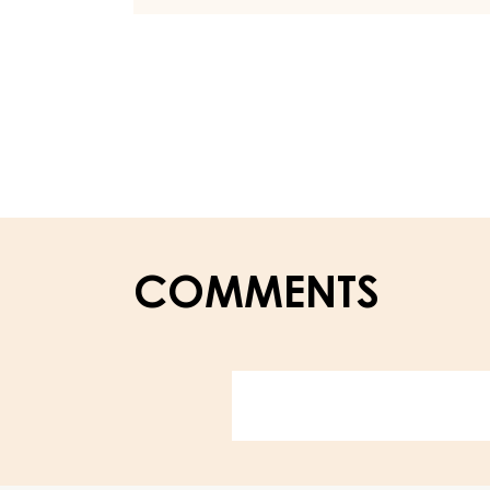
PASTEN
-
HAZELNUT
FILLING
(PRALINA)
-
KESSEL
6KG
COMMENTS