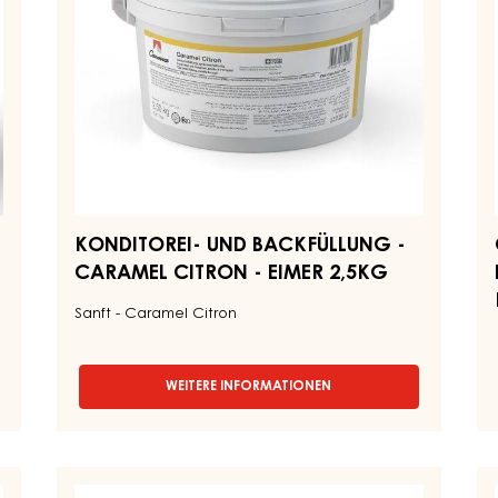
-
(N
EIMER
-
2,5KG
KE
7
KONDITOREI- UND BACKFÜLLUNG -
CARAMEL CITRON - EIMER 2,5KG
Sanft - Caramel Citron
WEITERE INFORMATIONEN
-
KONDITOREI-
UND
BACKFÜLLUNG
-
DUNKLE
S
CARAMEL