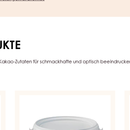
UKTE
 Kakao-Zutaten für schmackhafte und optisch beeindruck
KONDITOREI-
CO
UND
PA
BACKFÜLLUNG
-
-
SO
CARAMEL
H
CITRON
FI