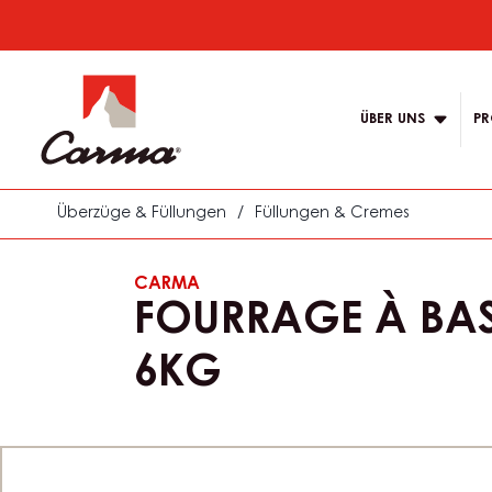
Skip
to
Main
main
navigation
content
ÜBER UNS
PR
Carma
Überzüge & Füllungen
/
Füllungen & Cremes
CARMA
FOURRAGE À BA
6KG