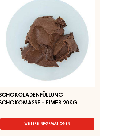
CHOKOMASSE
(NOISINA)
-
KESSEL
MER
7KG
0KG
SCHOKOLADENFÜLLUNG –
SCHOKOMASSE – EIMER 20KG
WEITERE INFORMATIONEN
-
SCHOKOLADENFÜLLUNG
–