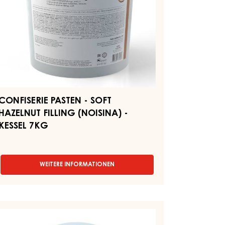
OISINA)
SSEL
KG
CONFISERIE PASTEN - SOFT
HAZELNUT FILLING (NOISINA) -
KESSEL 7KG
WEITERE INFORMATIONEN
-
CONFISERIE
PASTEN
-
SOFT
CHOKOLADENFÜLLUNG
HAZELNUT
FILLING