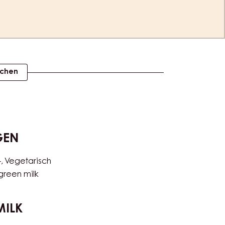
ichen
GEN
-
Vegetarisch
green milk
MILK