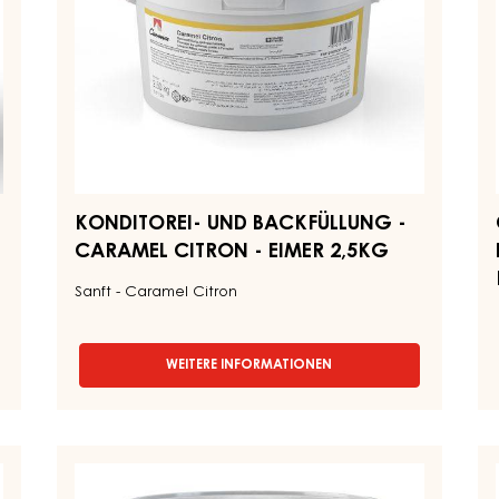
-
(N
EIMER
-
2,5KG
KE
7
KONDITOREI- UND BACKFÜLLUNG -
CARAMEL CITRON - EIMER 2,5KG
Sanft - Caramel Citron
WEITERE INFORMATIONEN
-
KONDITOREI-
UND
BACKFÜLLUNG
-
DUNKLE
S
CARAMEL
SCHOKOLADENFÜLLUNGEN
–
CITRON