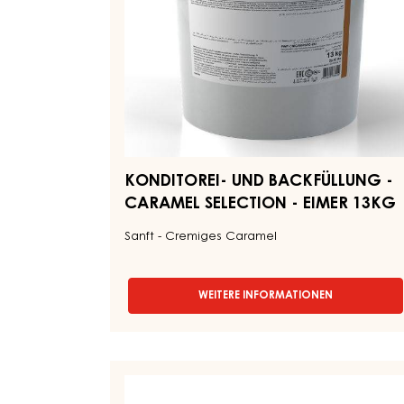
-
EIMER
13KG
KONDITOREI- UND BACKFÜLLUNG -
CARAMEL SELECTION - EIMER 13KG
Sanft - Cremiges Caramel
WEITERE INFORMATIONEN
-
KONDITOREI-
UND
BACKFÜLLUNG
-
CONFISERIE
CARAMEL
PASTEN
SELECTION