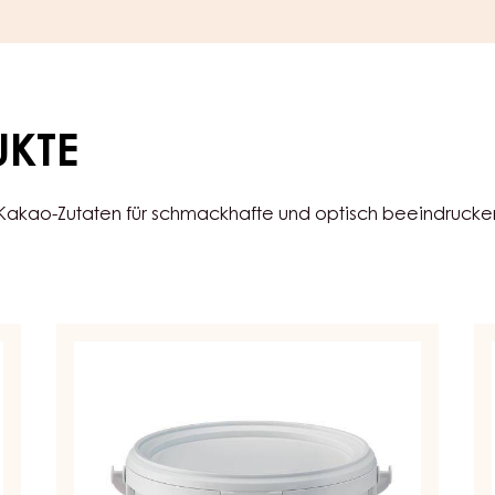
UKTE
 Kakao-Zutaten für schmackhafte und optisch beeindruck
KONDITOREI-
CO
UND
PA
BACKFÜLLUNG
-
-
SO
CARAMEL
H
CITRON
FI