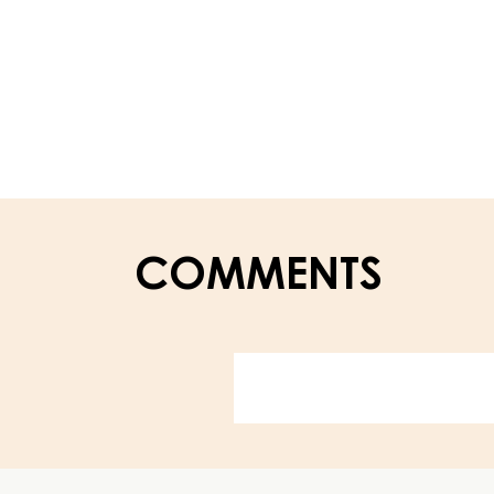
-
HAZELNUT
FILLING
(PRALINA)
-
KESSEL
6KG
COMMENTS
Website