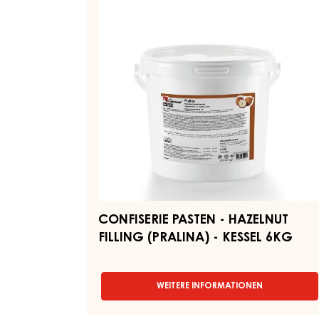
-
-
EIMER
HAZELNUT
13KG
FILLING
(PRALINA)
-
KESSEL
6KG
CONFISERIE PASTEN - HAZELNUT
FILLING (PRALINA) - KESSEL 6KG
WEITERE INFORMATIONEN
-
CONFISERIE
PASTEN