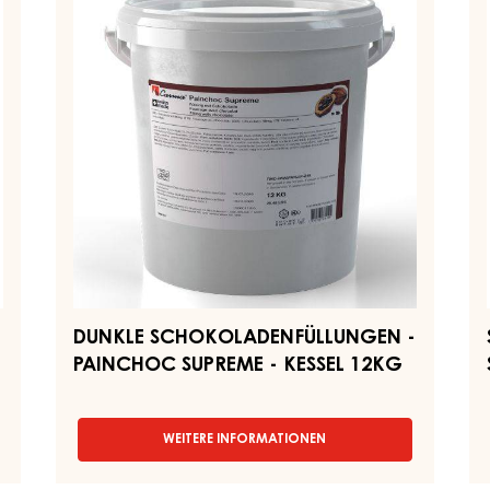
-
S
-
EIMER
PAINCHOC
–
2,5KG
SUPREME
EI
-
2
KESSEL
12KG
DUNKLE SCHOKOLADENFÜLLUNGEN -
PAINCHOC SUPREME - KESSEL 12KG
WEITERE INFORMATIONEN
-
DUNKLE
SCHOKOLADENFÜLLUNGEN