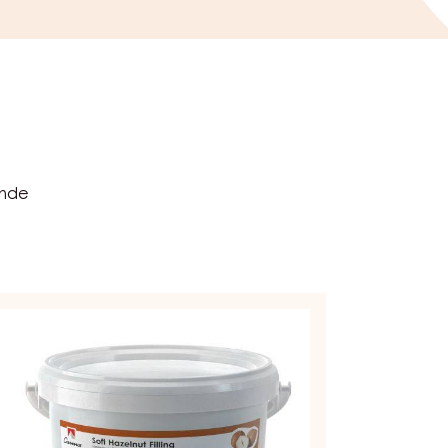
ende
NFISERIE
STEN
FT
AZELNUT
LLING