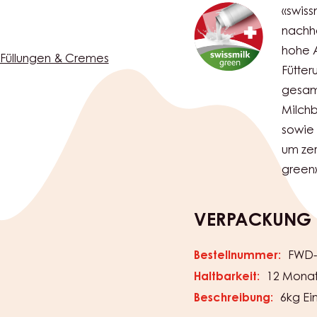
«swiss
nachha
hohe A
Füllungen & Cremes
Fütter
gesamt
Milch
sowie 
um zer
green»
VERPACKUNG
Bestellnummer:
FWD-
Haltbarkeit:
12 Mona
Beschreibung:
6kg Ei