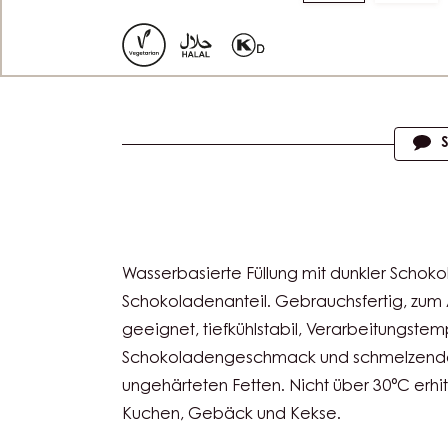
to
to
slide
slide
1
2
Actions
Wasserbasierte Füllung mit dunkler Schoko
Schokoladenanteil. Gebrauchsfertig, zum
geeignet, tiefkühlstabil, Verarbeitungstem
Schokoladengeschmack und schmelzende 
ungehärteten Fetten. Nicht über 30°C erhitz
Kuchen, Gebäck und Kekse.