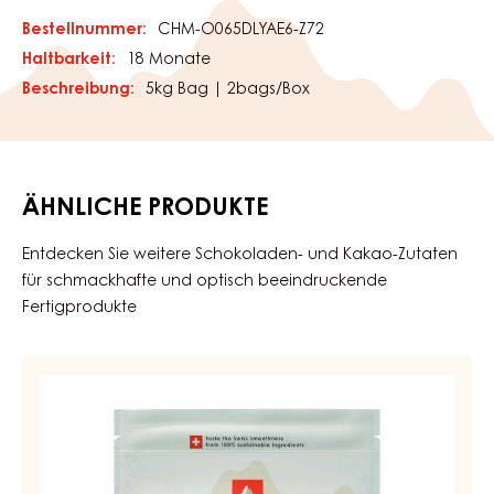
Mit dieser Schokolade unterstützt du die
Kakaobauern. Schokolade braucht nur
die besten Kakaobohnen. Heute aber
auch in Zukunft. Für jede Packung
Schokolade, die du kaufst, investieren wir
über die Cocoa Horizons Stiftung einen Teil
in den nachhaltigen Kakaoanbau.
VERPACKUNG
Bestellnummer:
CHM-O065DLYAE6-Z72
Haltbarkeit:
18 Monate
Beschreibung:
5kg Bag | 2bags/Box
ÄHNLICHE PRODUKTE