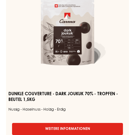
Astringierend - Birnen - Walnuss - Tabak - Lebkuchen - Lakritz -
Schwarzwälder Kirschen - Johannisbeeren
WEITERE INFORMATIONEN
-
COUVERTUREN
-
DARK
DUNKLE
VENEZUELA
COUVERTURE
70%
-
-
TROPFEN
DARK
-
JOUKUK
1.5KG
70%
BEUTEL
-
TROPFEN
-
BEUTEL
1,5KG