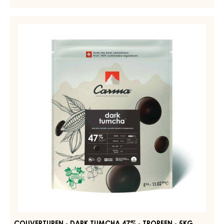
DUNKLE COUVERTURE - DARK BOURBON 50% - TROPFEN -
BEUTEL 5KG
Fermentato - Verde - Tè alla bergamotta - Legnoso - Vaniglia
intensa - Astringente
WEITERE INFORMATIONEN
-
DUNKLE
COUVERTURE
-
Couverturen
DARK
-
BOURBON
Dark
50%
-
Tumcha
TROPFEN
47%
-
-
BEUTEL
5KG
Tropfen