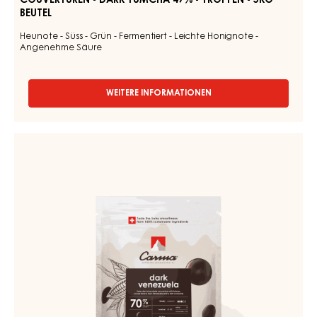
-
5kg
Beutel
COUVERTUREN - DARK TUMCHA 47% - TROPFEN - 5KG
BEUTEL
Heunote - Süss - Grün - Fermentiert - Leichte Honignote -
Angenehme Säure
WEITERE INFORMATIONEN
-
COUVERTUREN
-
DARK