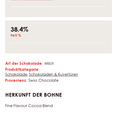
EIGENSCHAFTEN
Composition
34%
Min. % Kakaotrockenmasse
19.2%
Min. % Milchtrockenmasse
38.4%
Fett %