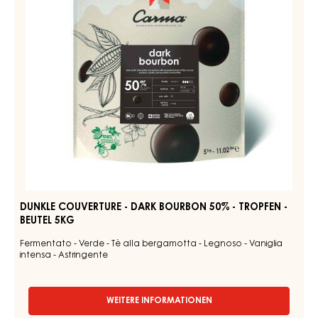
Entdecken Sie weitere Schokoladen- und Kakao-Zutaten
für schmackhafte und optisch beeindruckende
Fertigprodukte
DUNKLE
COUVERTURE
-
DARK
BOURBON
50%
-
TROPFEN
-
BEUTEL
5KG