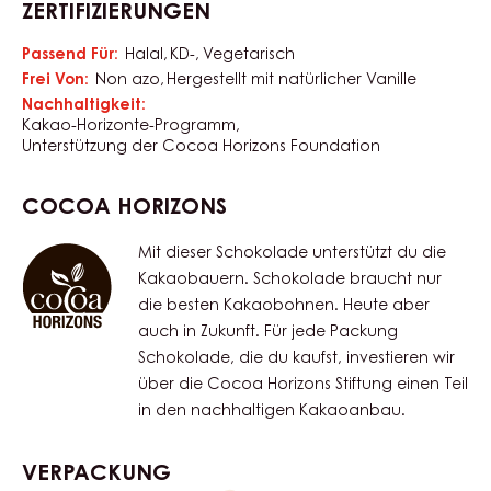
Art der Schokolade:
Milch
Eigenschaften
Produktkategorie:
Schokolade
Schokoladen & Kuvertüren
Provenienz:
Swiss Chocolate
HERKUNFT DER BOHNE
Fine Flavour Cocoa Blend
ZERTIFIZIERUNGEN
Passend Für:
Halal
KD-
Vegetarisch
Frei Von:
Non azo
Hergestellt mit natürlicher Vanille
Nachhaltigkeit:
Kakao-Horizonte-Programm
Unterstützung der Cocoa Horizons Foundation
COCOA HORIZONS