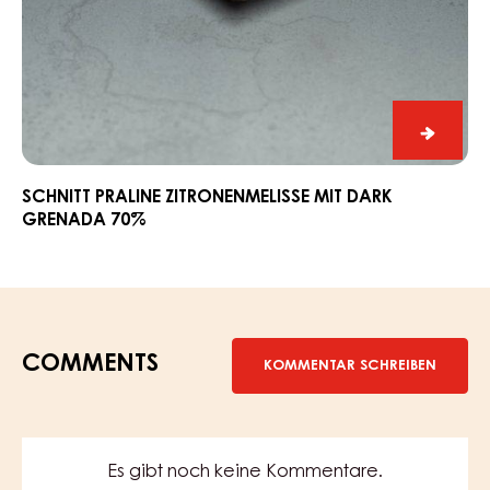
Schnitt
Dark
Praline
Grena
Zitronenmelisse
70%
mit
Dark
Grenada
70%
Schnitt
Praline
Zitrone
SCHNITT PRALINE ZITRONENMELISSE MIT DARK