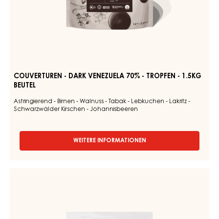
Couverturen
TUMCHA
-
47%
Dark
-
TROPFEN
Venezuela
-
70%
5KG
-
BEUTEL
Tropfen
-
1.5kg
Beutel
COUVERTUREN - DARK VENEZUELA 70% - TROPFEN - 1.5KG
BEUTEL