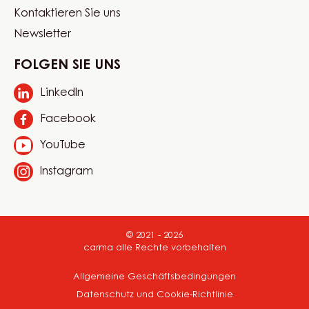
Website
Sprache auswählen
quick
Switzerland - Deutsch
links
Mein Konto
Produktkatalog
Footer
Über uns
Carma
Kontaktieren Sie uns
Newsletter
FOLGEN SIE UNS
LinkedIn
Opens
in
Facebook
Opens
a
in