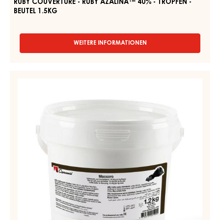
TROPFEN
-
BEUTEL
1.5KG
RUBY COUVERTURE - RUBY AZALINA™ 40% - TROPFEN -
BEUTEL 1.5KG
WEITERE INFORMATIONEN
-
RUBY
COUVERTURE
-
KAFFEEPASSTE
RUBY
–
AZALINA™