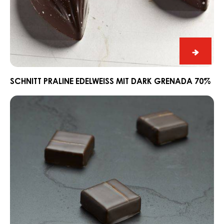
Praline
Edelweiss
mit
Dark
Grenada
70%
Schnitt
Praline
Edelwe
SCHNITT PRALINE EDELWEISS MIT DARK GRENADA 70%
mit