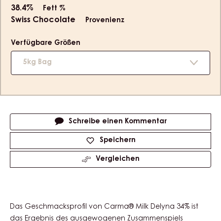
slide
slide
1
2
Product
hohe Fließfähigkeit
information
4
34%
Min. % Kakaotrockenmasse
19.2%
Min. % Milchtrockenmasse
38.4%
Fett %
Swiss Chocolate
Provenienz
Verfügbare Größen
5kg Bag