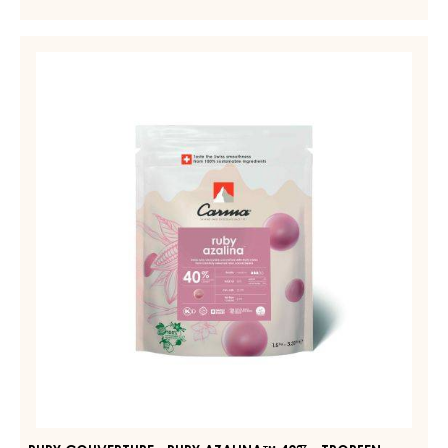
DUNKLE COUVERTURE - DARK JOUKUK 70% - TROPFEN -
BEUTEL 1,5KG
Nussig - Haselnuss - Holzig - Erdig
WEITERE INFORMATIONEN
-
DUNKLE
COUVERTURE
-
RUBY
DARK
COUVERTURE
JOUKUK
-
70%
-
RUBY
TROPFEN
AZALINA™
-
40%
BEUTEL
1,5KG
-