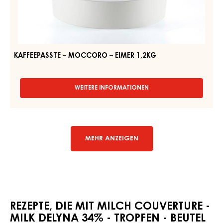
MOCCORO
40%
-
–
TROPFEN
EIMER
-
1,2KG
BEUTEL
1.5KG
KAFFEEPASSTE – MOCCORO – EIMER 1,2KG
WEITERE INFORMATIONEN
-