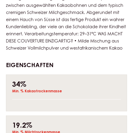
Actions
Schreibe einen Kommentar
Speichern
Vergleichen
Das Geschmacksprofil von Carma® Milk Delyna 34% ist
das Ergebnis des ausgewogenen Zusammenspiels
zwischen ausgewählten Kakaobohnen und dem typisch
cremigen Schweizer Milchgeschmack. Abgerundet mit
einem Hauch von Süsse ist das fertige Produkt ein wahrer
Kundenliebling, der viele an die Schokolade ihrer Kindheit
erinnert. Verarbeitungstemperatur: 29–31°C WAS MACHT
DIESE COUVERTURE EINZIGARTIG? • Milde Mischung aus
Schweizer Vollmilchpulver und westafrikanischem Kakao