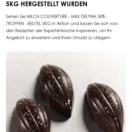
KAFFEEPASSTE
–
MOCCORO
–
EIMER
MEHR ANZEIGEN
1,2KG
REZEPTE, DIE MIT MILCH COUVERTURE -
MILK DELYNA 34% - TROPFEN - BEUTEL
5KG HERGESTELLT WURDEN
Sehen Sie MILCH COUVERTURE - MILK DELYNA 34% -
TROPFEN - BEUTEL 5KG in Aktion und lassen Sie sich von
den Rezepten der Expertenköche inspirieren, um Ihr
Angebot zu erweitern und Ihren Umsatz zu steigern
Schnitt