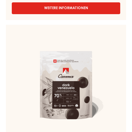
WEITERE INFORMATIONEN
-
COUVERTUREN
-
DARK
Couverturen
TUMCHA
-
47%
Dark
-
TROPFEN
Venezuela
-
70%
5KG
-
BEUTEL
Tropfen
-
1.5kg
Beutel