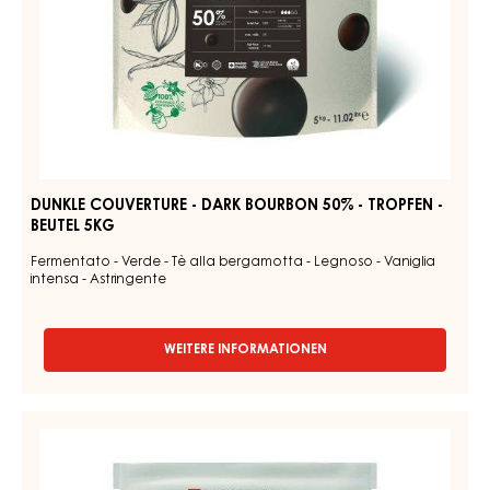
BEUTEL
5KG
DUNKLE COUVERTURE - DARK BOURBON 50% - TROPFEN -
BEUTEL 5KG
Fermentato - Verde - Tè alla bergamotta - Legnoso - Vaniglia
intensa - Astringente
WEITERE INFORMATIONEN
-
DUNKLE
COUVERTURE
-
Couverturen
DARK
-
BOURBON
Dark
50%