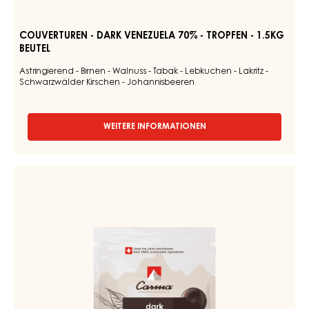
COUVERTUREN - DARK VENEZUELA 70% - TROPFEN - 1.5KG
BEUTEL
Astringierend - Birnen - Walnuss - Tabak - Lebkuchen - Lakritz -
Schwarzwälder Kirschen - Johannisbeeren
WEITERE INFORMATIONEN
-
COUVERTUREN
-
DARK
DUNKLE
VENEZUELA
COUVERTURE
70%
-
-
TROPFEN
DARK
-
JOUKUK
1.5KG
70%
BEUTEL
-
TROPFEN
-