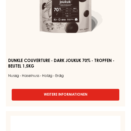
BEUTEL
1,5KG
DUNKLE COUVERTURE - DARK JOUKUK 70% - TROPFEN -
BEUTEL 1,5KG
Nussig - Haselnuss - Holzig - Erdig
WEITERE INFORMATIONEN
-
DUNKLE
COUVERTURE
-
RUBY
DARK
COUVERTURE
JOUKUK
-
70%