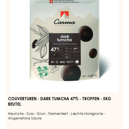
-
Tumcha
TROPFEN
47%
-
-
BEUTEL
5KG
Tropfen
-
5kg
Beutel
COUVERTUREN - DARK TUMCHA 47% - TROPFEN - 5KG
BEUTEL
Heunote - Süss - Grün - Fermentiert - Leichte Honignote -
Angenehme Säure