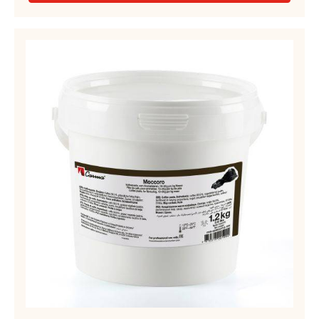
RUBY
COUVERTURE
-
KAFFEEPASSTE
RUBY
–
AZALINA™
MOCCORO
40%
-
–
TROPFEN
EIMER
-
1,2KG
BEUTEL
1.5KG