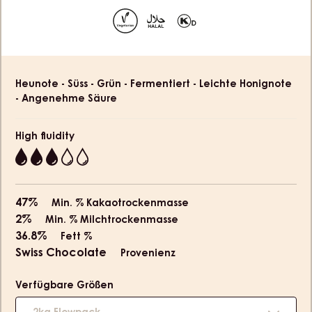
slide
slide
1
2
Product
Heunote - Süss - Grün - Fermentiert - Leichte Honignote
information
- Angenehme Säure
High fluidity
3
47%
Min. % Kakaotrockenmasse
2%
Min. % Milchtrockenmasse
36.8%
Fett %
Swiss Chocolate
Provenienz
Verfügbare Größen