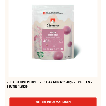
-
RUBY
TROPFEN
AZALINA™
-
40%
BEUTEL
1,5KG
-
TROPFEN
-
BEUTEL
1.5KG
RUBY COUVERTURE - RUBY AZALINA™ 40% - TROPFEN -
BEUTEL 1.5KG
WEITERE INFORMATIONEN
-