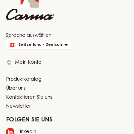
Website
Sprache auswählen
quick
Switzerland - Deutsch
links
Mein Konto
Produktkatalog
Footer
Über uns
Carma
Kontaktieren Sie uns
Newsletter
FOLGEN SIE UNS
LinkedIn
Opens