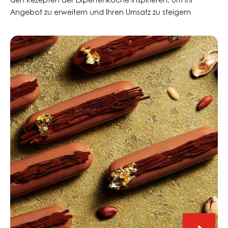
den Rezepten der Expertenköche inspirieren, um Ihr
Angebot zu erweitern und Ihren Umsatz zu steigern
Milk
Seriz
Peanut
Finger