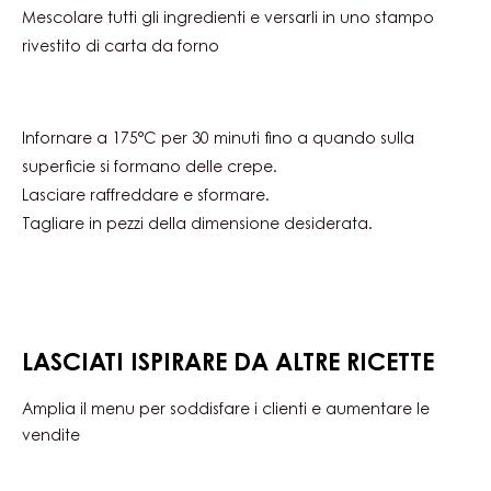
2
cucchiaio(i)
166 g
Zucchero di canna
1 g
Sale
PREPARAZIONE
:
DOLCE
VEGANO
Mescolare tutti gli ingredienti e versarli in uno stampo
AL
rivestito di carta da forno
CIOCCOLATO
Infornare a 175°C per 30 minuti fino a quando sulla
superficie si formano delle crepe.
Lasciare raffreddare e sformare.