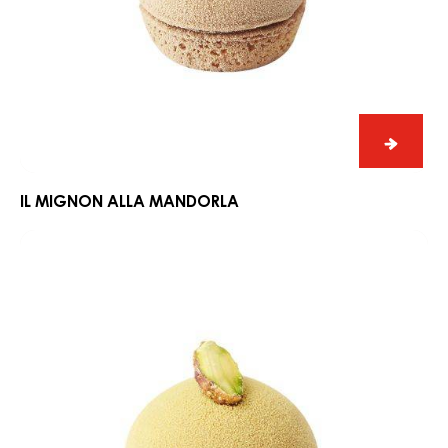
noccio
Il
mignon
alla
mandorla
Il
migno