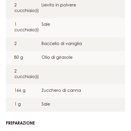
INGREDIENTI
:
DOLCE
VEGANO
300 g
Farina
AL
CIOCCOLATO
450 g
Zucchero
80 g
Cp
100 g
811nv
2
Lievito in polvere
cucchiaio(i)
1
Sale
cucchiaio(i)
2
Baccello di vaniglia
80 g
Olio di girasole