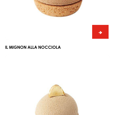
Il
mignon
alla
nocciola
Il
migno
alla
IL MIGNON ALLA NOCCIOLA