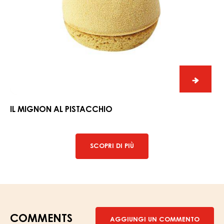
alla
IL MIGNON ALLA MANDORLA
mandor
Il
mignon
al
pistacchio
Il
migno