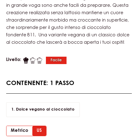
DOLCE VEGANO AL CIOCCOLATO
In cerca di una ricetta unica e deliziosa per coccolare i
tuoi ospiti? Perché non un dolce vegano? Oltre a essere
in grande voga sono anche facili da preparare. Questa
creazione realizzata senza lattosio mantiene un cuore
straordinariamente morbido ma croccante in superficie,
che sorprende per il gusto intenso di cioccolato
fondente 811. Una variante vegana di un classico dolce
al cioccolato che lascerà a bocca aperta i tuoi ospiti!
Livello:
Facile