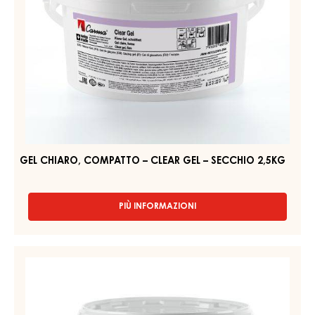
PIÙ INFORMAZIONI
-
GEL
GIALLO,
COMPATTO
GEL
–
CHIARO,
CARMA
COMPATTO
QUICK-
GEL
–
–
CLEAR
SECCHIO
GEL
14KG
–
SECCHIO
2,5KG