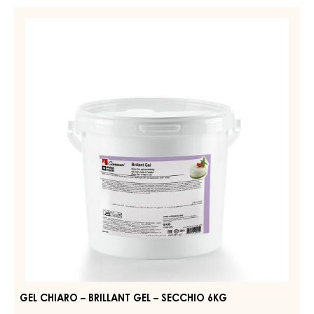
GEL NEUTRO, COMPATTO – CARMA QUICK-GEL –
SECCHIO 14KG
PIÙ INFORMAZIONI
-
GEL
NEUTRO,
COMPATTO
GEL
–
CHIARO
CARMA
–
QUICK-
GEL
BRILLANT
–
GEL
SECCHIO
–
14KG
SECCHIO
6KG