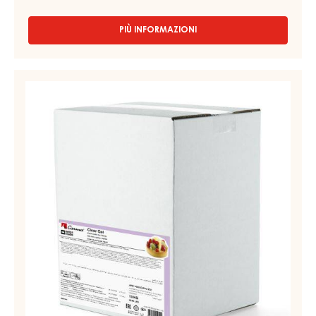
GEL CHIARO – BRILLANT GEL – SECCHIO 6KG
PIÙ INFORMAZIONI
-
GEL
CHIARO
–
GEL
BRILLANT
SPRAY
GEL
CHIARO,
–
SECCHIO
LIQUIDO
6KG