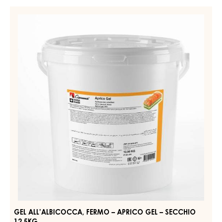
Codice d'ordine:
JWF-128APRZP-Z51
Durata di conservazione:
12 mesi
PRODOTTI CORRELATI
Esplora altri ingredienti a base di cioccolato e cacao per
prodotti finiti gustosi e di grande impatto visivo
GEL
ALL’ALBICOCCA,
FERMO
–
APRICO
GEL
–
SECCHIO