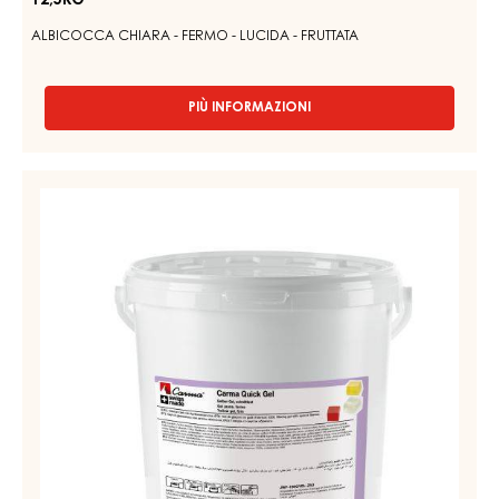
12,5KG
GEL ALL’ALBICOCCA, FERMO – APRICO GEL – SECCHIO
12,5KG
ALBICOCCA CHIARA - FERMO - LUCIDA - FRUTTATA
PIÙ INFORMAZIONI
-
GEL
ALL’ALBICOCCA,
FERMO
GEL
–
GIALLO,
APRICO