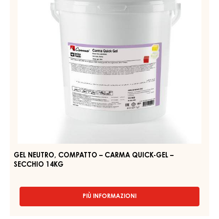
GEL CHIARO, COMPATTO – CLEAR GEL – SECCHIO 2,5KG
PIÙ INFORMAZIONI
-
GEL
CHIARO,
COMPATTO
GEL
–
NEUTRO,
CLEAR
COMPATTO
GEL
–
–
SECCHIO
CARMA
2,5KG
QUICK-
GEL
–
SECCHIO
14KG