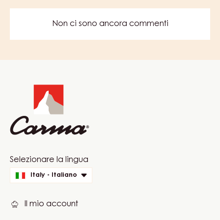
CHIARO,
LIQUIDO
–
SCOPRI DI PIÙ
CLEAR
GEL
–
SACCHETTO
IN
SCATOLA
13KG
COMMENTS
AGGIUNGI UN COMMENTO
Non ci sono ancora commenti
Website
info