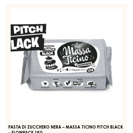
PASTA DI ZUCCHERO - MASSA TICINO BIANCO - SECCHIO
7KG
PIÙ INFORMAZIONI
-
PASTA
DI
ZUCCHERO
PASTA
-
DI
MASSA
ZUCCHERO
TICINO
BIANCO
NERA
-
–
SECCHIO
MASSA
7KG
TICINO
PITCH