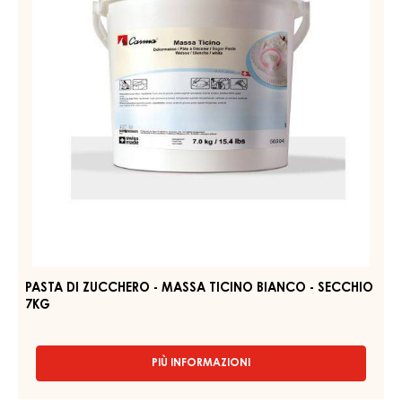
MASSA TICINO - TROPIC - BRIDE WHITE - 7KG - BOX
PIÙ INFORMAZIONI
-
MASSA
TICINO
-
PASTA
TROPIC
DI
-
ZUCCHERO
BRIDE
WHITE
-
-
MASSA
7KG
TICINO
-
BOX
BIANCO
-
SECCHIO
7KG