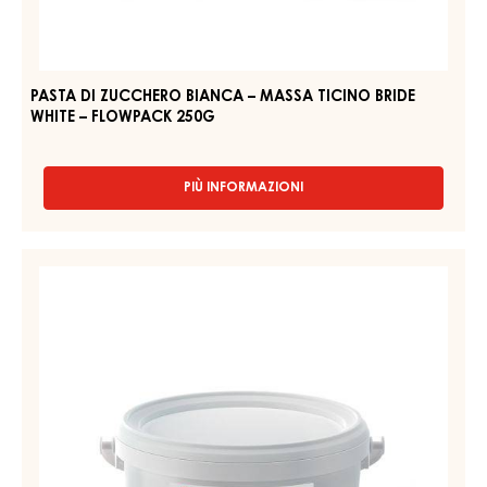
BIANCA
PITCH
–
BLACK
MASSA
–
FLOWPACK
TICINO
1KG
BRIDE
WHITE
–
FLOWPACK
250G
PASTA DI ZUCCHERO BIANCA – MASSA TICINO BRIDE
WHITE – FLOWPACK 250G
PIÙ INFORMAZIONI
-
PASTA