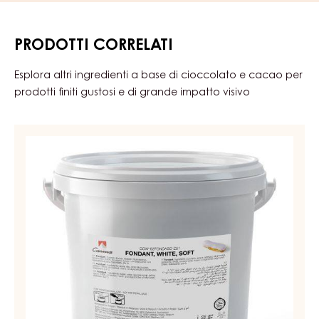
CERTIFICAZIONI
Adatto Per:
Halal
KD-
Vegano
Vegetariano
Libero Da:
Non azo
Non Glutine
IMBALLAGGIO
Codice d'ordine:
COW-62FONDASO-Z51
Durata di conservazione:
6 mesi
PRODOTTI CORRELATI
Esplora altri ingredienti a base di cioccolato e cacao per
prodotti finiti gustosi e di grande impatto visivo
FONDENTE