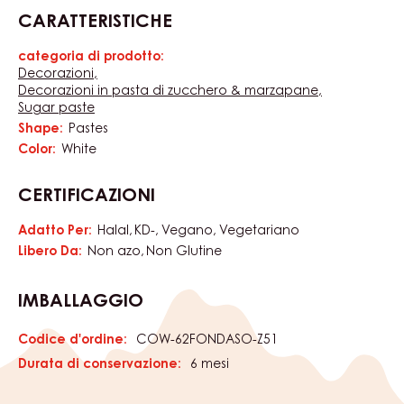
Farcia al caramello pronta all’uso, stabile alla cottura.
Colore caramello chiaro. Sapore delicato di caramello,
consistenza cremosa. Aromatizzabile e stabile alla
congelazione, temperatura di lavorazione 20–24°C. Per
aromatizzare pasticceria, dessert, gelati e caramelle.
Consiglio: ideale per torte alle noci.
CARATTERISTICHE
categoria di prodotto:
Caratteristiche
Decorazioni
Decorazioni in pasta di zucchero & marzapane
Sugar paste
Shape:
Pastes
Color:
White