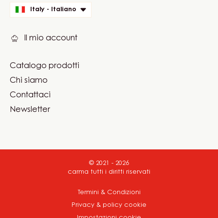
Website
info
Website
Selezionare la lingua
quick
Italy - Italiano
links
Il mio account
Catalogo prodotti
Footer
Chi siamo
Carma
Contattaci