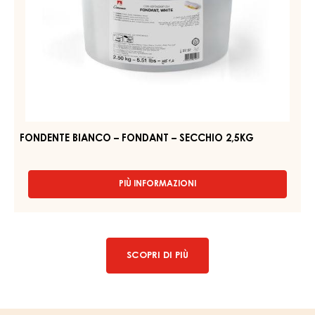
DI
ZUCCHERO
FONDENTE
BIANCA
BIANCO
–
–
MASSA
TICINO
FONDANT
BRIDE
–
WHITE
SECCHIO
–
FLOWPACK
2,5KG
250G
FONDENTE BIANCO – FONDANT – SECCHIO 2,5KG