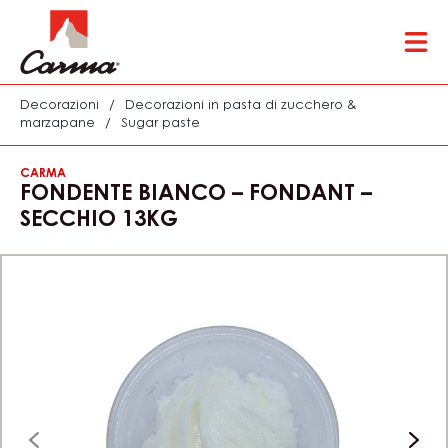
Close
You are viewing this page in Italy - Italiano.
Switch regions if you would like to see the content for
your location.
Skip
Tog
to
mai
main
nav
content
Decorazioni
/
Decorazioni in pasta di zucchero &
marzapane
/
Sugar paste
CARMA
FONDENTE BIANCO – FONDANT –