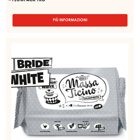
BLACK
–
FLOWPACK
1KG
PASTA DI ZUCCHERO NERA – MASSA TICINO PITCH BLACK
– FLOWPACK 1KG
PIÙ INFORMAZIONI
-
PASTA
DI
ZUCCHERO
PASTA
NERA
DI
–
ZUCCHERO
MASSA
TICINO