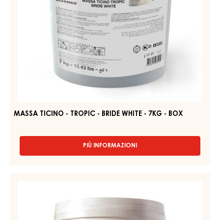
PIÙ INFORMAZIONI
-
FONDENTE
BIANCO
–
Massa
FONDANT
Ticino
–
-
SECCHIO
13KG
Tropic
-
Bride
White
-
7Kg
-
Box