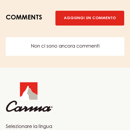
PIÙ INFORMAZIONI
-
FONDENTE
BIANCO
–
FONDANT
–
SCOPRI DI PIÙ
SECCHIO
2,5KG
COMMENTS
AGGIUNGI UN COMMENTO
Non ci sono ancora commenti