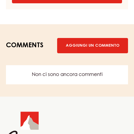
DECORAZIONI
-
VERMICELLI
CIOCCOLATO
FONDENTE
-
SACCHETTO
1KG
COMMENTS
AGGIUNGI UN COMMENTO
Non ci sono ancora commenti
Website
info