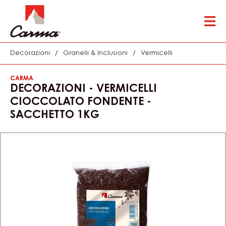
Skip
Tog
to
mai
main
nav
content
Decorazioni
/
Granelli & Inclusioni
/
Vermicelli
CARMA
DECORAZIONI - VERMICELLI
CIOCCOLATO FONDENTE -
SACCHETTO 1KG