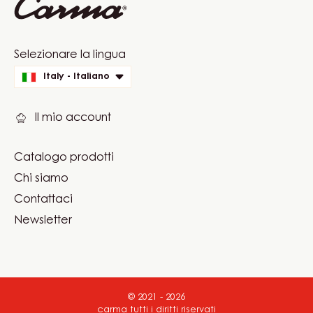
Website
Selezionare la lingua
quick
Italy - Italiano
links
Il mio account
Catalogo prodotti
Footer
Chi siamo
Carma
Contattaci
Newsletter
© 2021 - 2026
carma
.
tutti i diritti riservati