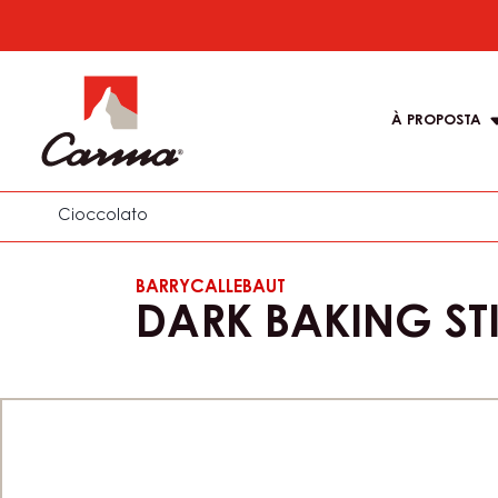
Skip
to
Main
main
navigati
content
À PROPOSTA
Carma
Cioccolato
BARRYCALLEBAUT
DARK BAKING ST