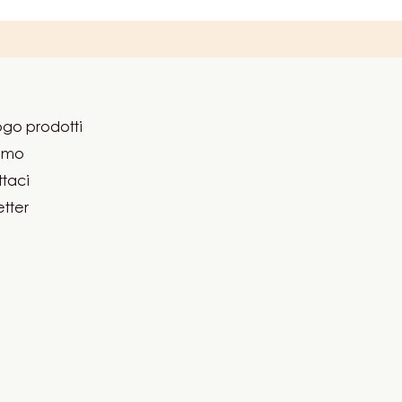
go prodotti
er
iamo
ma
taci
tter