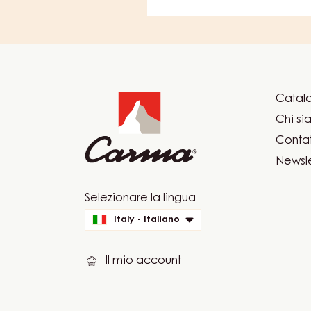
Website
info
Catalo
Foot
Chi s
Car
Contat
Newsle
Website
Selezionare la lingua
quick
Italy - Italiano
links
Il mio account