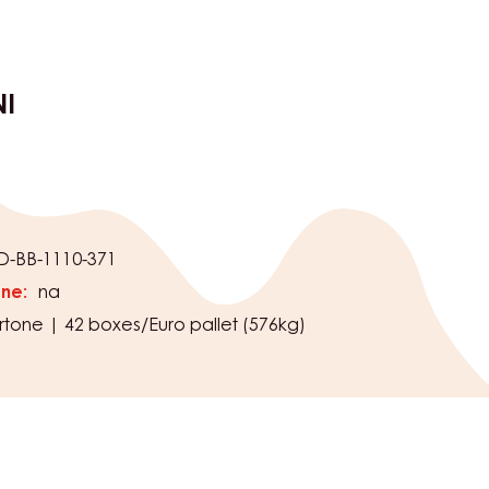
NI
O
-BB-1110-371
one:
na
rtone | 42 boxes/Euro pallet (576kg)