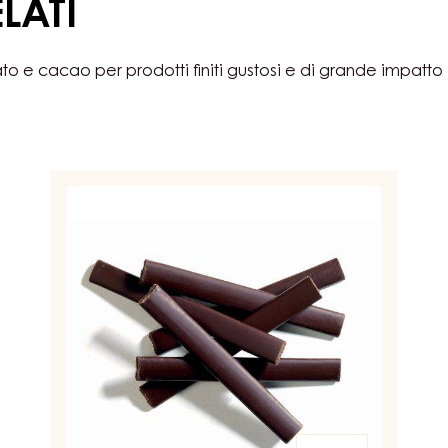
LATI
ato e cacao per prodotti finiti gustosi e di grande impatto
Dark
Baking
sticks
10cm