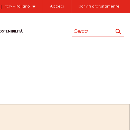
Italy - Italiano
Accedi
Iscriviti gratuitamente
Cerca
OSTENIBILITÀ
Cerc
ion