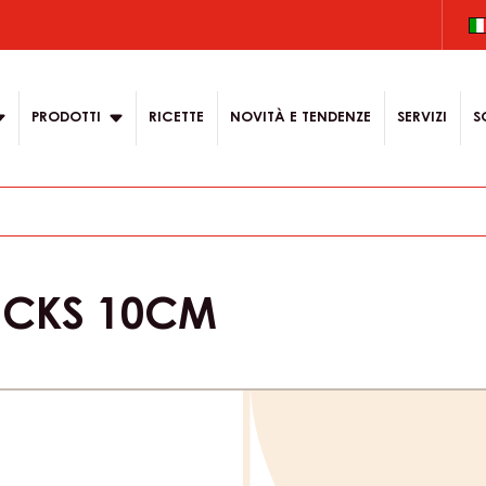
on
PRODOTTI
RICETTE
NOVITÀ E TENDENZE
SERVIZI
S
ICKS 10CM
Product
informat