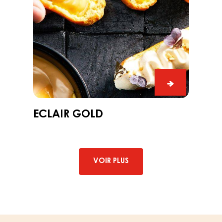
ron
eclair
gold
lat
ECLAIR GOLD
VOIR PLUS