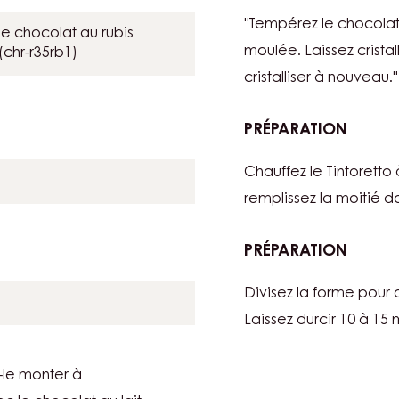
EXOTI
"Tempérez le chocolat 
RUBY
e chocolat au rubis
moulée. Laissez cristal
 (chr-r35rb1)
cristalliser à nouveau."
PRÉPARATION
:
EXOTI
Chauffez le Tintoretto
RUBY
remplissez la moitié d
PRÉPARATION
:
EXOTI
Divisez la forme pour q
RUBY
Laissez durcir 10 à 15 m
z-le monter à