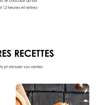
 le chocolat au lait
t 12 heures et retirez-
RES RECETTES
ts et stimuler vos ventes
Muffin
aux
noisettes