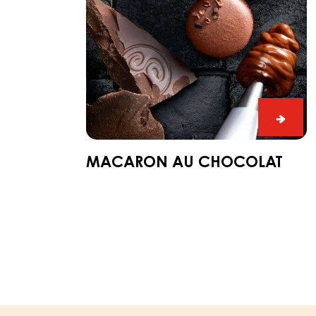
Maca
au
choco
MACARON AU CHOCOLAT