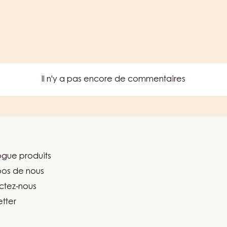
Il n'y a pas encore de commentaires
gue produits
er
pos de nous
ma
ctez-nous
tter