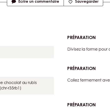
Écrire un commentaire
Sauvegarder
PRÉPARATION
:
EXOTI
Divisez la forme pour q
RUBY
PRÉPARATION
:
EXOTI
Collez fermement avec 
RUBY
e chocolat au rubis
 (chr-r35rb1)
PRÉPARATION
: