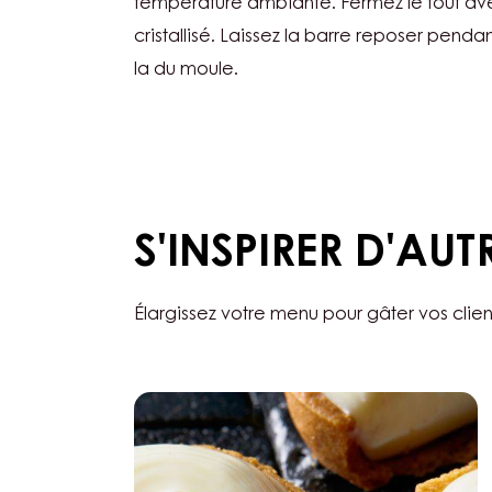
température ambiante. Fermez le tout avec
cristallisé. Laissez la barre reposer pendan
la du moule.
S'INSPIRER D'AUT
Élargissez votre menu pour gâter vos clien
Mini
tarte
aux
framboises