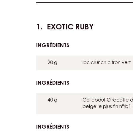
Actions
EXOTIC RUBY
INGRÉDIENTS
:
EXOTIC
RUBY
20 g
Ibc crunch citron vert
INGRÉDIENTS
:
EXOTIC
RUBY
40 g
Callebaut ® recette d
belge le plus fin n°rb1
INGRÉDIENTS
: