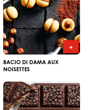
noisettes
Bacio
di
dama
BACIO DI DAMA AUX
aux
NOISETTES
noisettes
Dark
chocolate
meringue