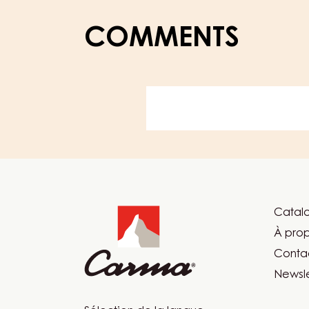
COMMENTS
Website
info
Catalo
Foot
À pro
Car
Conta
Newsle