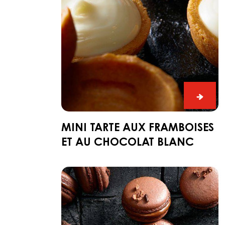
et
au
chocolat
blanc
Mini
tarte
aux
MINI TARTE AUX FRAMBOISES
framb
ET AU CHOCOLAT BLANC
et
au
Macaron
choco
au
blanc
chocolat