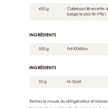
EXOTIC
RUBY
450 g
Callebaut ® recette d
belge le plus fin n°rb1
INGRÉDIENTS
:
EXOTIC
RUBY
500 g
Fnf-l0040co
INGRÉDIENTS
:
EXOTIC
RUBY
30 g
M-7pail
Retirez le moule du réfrigérateur et laisse