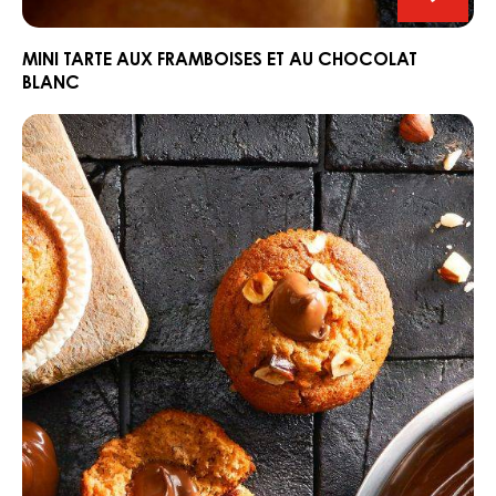
Mini
tarte
aux
MINI TARTE AUX FRAMBOISES ET AU CHOCOLAT
BLANC
frambo
et
Muffin
au
aux
chocol
noisettes
blanc