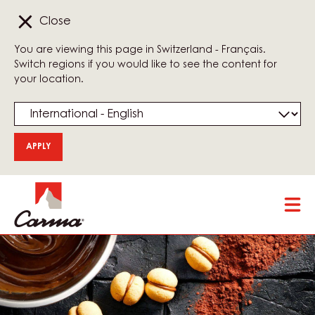
Close
You are viewing this page in Switzerland - Français.
Switch regions if you would like to see the content for
your location.
Skip
Tog
to
mai
main
nav
content