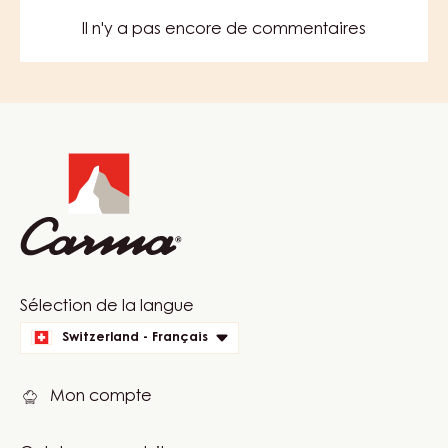
Il n'y a pas encore de commentaires
Website
info
Website
Sélection de la langue
quick
Switzerland - Français
links
Mon compte