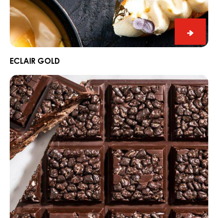
eclair
gold
ECLAIR GOLD
Dark
chocolate
meringue