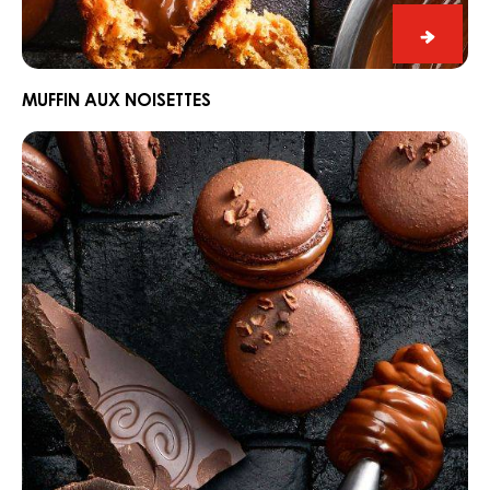
Muffin
aux
noisett
MUFFIN AUX NOISETTES
Macaron
au
chocolat