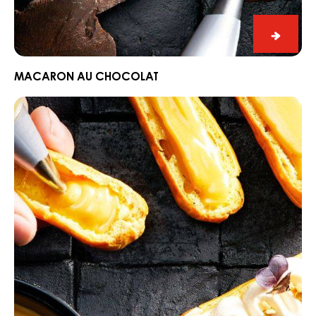
Macar
au
chocol
MACARON AU CHOCOLAT
eclair
gold