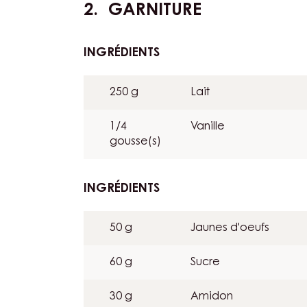
GARNITURE
INGRÉDIENTS
:
GARNITURE
250 g
Lait
1/4
Vanille
gousse(s)
INGRÉDIENTS
:
GARNITURE
50 g
Jaunes d'oeufs
60 g
Sucre
30 g
Amidon