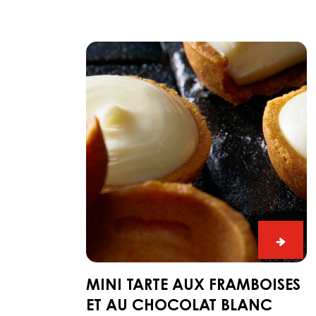
Mini
tarte
aux
framboises
et
au
chocolat
blanc
Mini
tarte
aux
MINI TARTE AUX FRAMBOISES
framb
ET AU CHOCOLAT BLANC
et