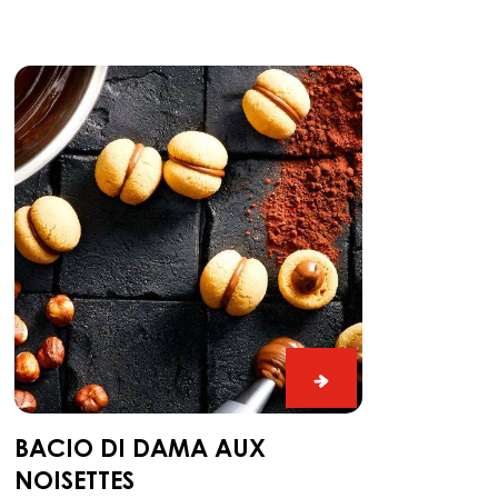
Bacio
di
dama
aux
noisettes
Bacio
di
dama
BACIO DI DAMA AUX
aux
NOISETTES
noisettes