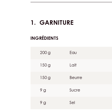
Actions
GARNITURE
INGRÉDIENTS
:
GARNITURE
200 g
Eau
150 g
Lait
150 g
Beurre
9 g
Sucre
9 g
Sel