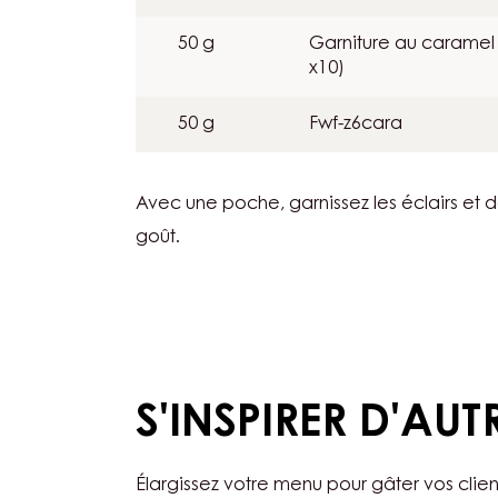
50 g
Garniture au caramel 
x10)
50 g
Fwf-z6cara
Avec une poche, garnissez les éclairs et 
goût.
S'INSPIRER D'AUT
Élargissez votre menu pour gâter vos clien