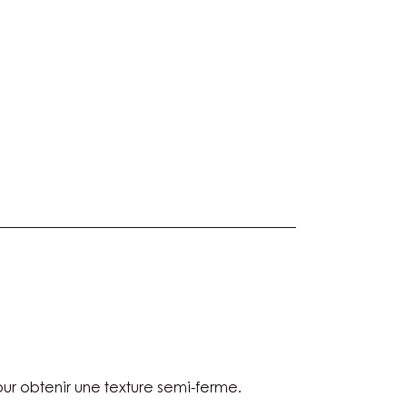
TURE
ILLY
ur obtenir une texture semi-ferme.
MEL