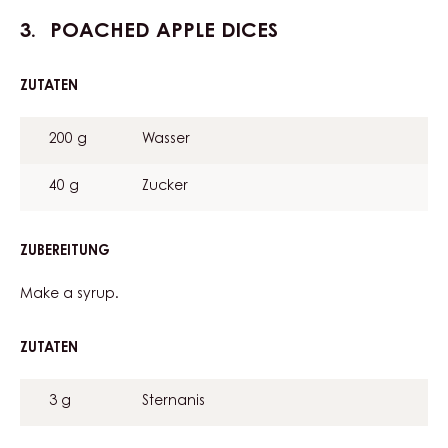
POACHED APPLE DICES
ZUTATEN
:
POACHED
APPLE
200 g
Wasser
DICES
40 g
Zucker
ZUBEREITUNG
:
POACHED
APPLE
Make a syrup.
DICES
ZUTATEN
:
POACHED
APPLE
3 g
Sternanis
DICES