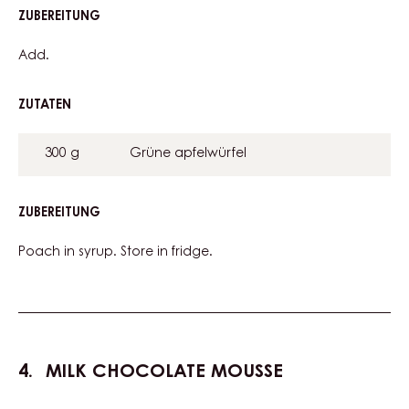
ZUBEREITUNG
:
POACHED
APPLE
Add.
DICES
ZUTATEN
:
POACHED
APPLE
300 g
Grüne apfelwürfel
DICES
ZUBEREITUNG
:
POACHED
APPLE
Poach in syrup. Store in fridge.
DICES
MILK CHOCOLATE MOUSSE