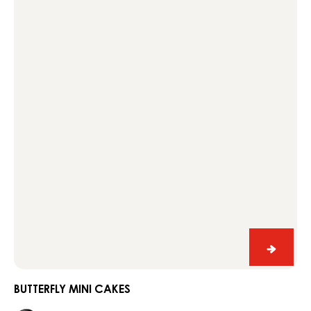
mini
cakes
butterfl
mini
cakes
BUTTERFLY MINI CAKES