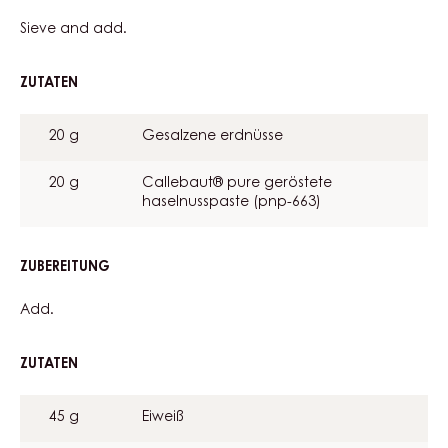
BROWNIE
BISCUIT
Sieve and add.
ZUTATEN
:
BROWNIE
BISCUIT
20 g
Gesalzene erdnüsse
20 g
Callebaut® pure geröstete
haselnusspaste (pnp-663)
ZUBEREITUNG
:
BROWNIE
BISCUIT
Add.
ZUTATEN
:
BROWNIE
BISCUIT
45 g
Eiweiß