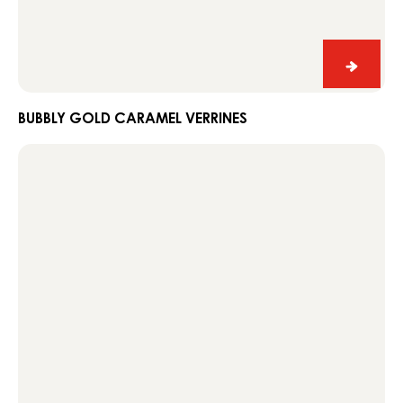
Bubbly
Gold
carame
BUBBLY GOLD CARAMEL VERRINES
verrine
Green
donuts