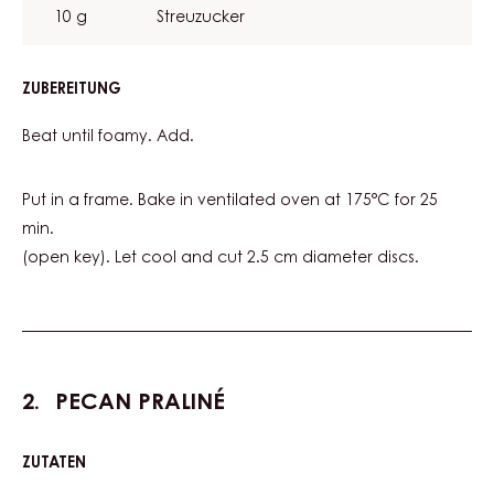
10 g
Streuzucker
ZUBEREITUNG
:
BROWNIE
BISCUIT
Beat until foamy. Add.
Put in a frame. Bake in ventilated oven at 175°C for 25
min.
(open key). Let cool and cut 2.5 cm diameter discs.
PECAN PRALINÉ
ZUTATEN
:
PECAN