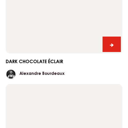
Dark
chocol
éclair
DARK CHOCOLATE ÉCLAIR
Alexandre
Alexandre Bourdeaux
Bourdeaux
Pistachio
éclair