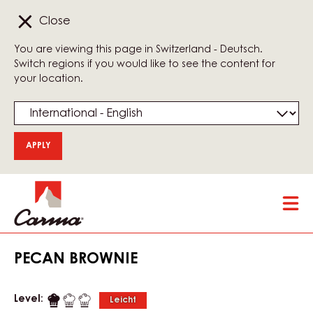
Close
You are viewing this page in Switzerland - Deutsch.
Switch regions if you would like to see the content for
your location.
Skip
Tog
to
mai
main
nav
content
PECAN BROWNIE
Level:
Leicht