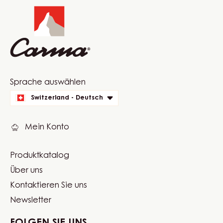
info
Website
Sprache auswählen
quick
Switzerland - Deutsch
links
Mein Konto
Produktkatalog
Footer
Über uns
Carma
Kontaktieren Sie uns
Newsletter
FOLGEN SIE UNS