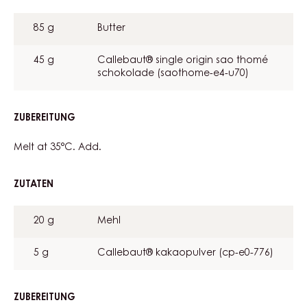
BROWNIE
BISCUIT
85 g
Butter
45 g
Callebaut® single origin sao thomé
schokolade (saothome-e4-u70)
ZUBEREITUNG
:
BROWNIE
BISCUIT
Melt at 35°C. Add.
ZUTATEN
:
BROWNIE
BISCUIT
20 g
Mehl
5 g
Callebaut® kakaopulver (cp-e0-776)
ZUBEREITUNG
: