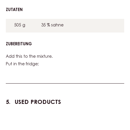
ZUTATEN
:
MILK
CHOCOLATE
505 g
35 % sahne
MOUSSE
ZUBEREITUNG
:
MILK
CHOCOLATE
Add this to the mixture.
MOUSSE
Put in the fridge;
USED PRODUCTS