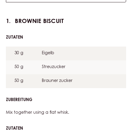
BROWNIE BISCUIT
ZUTATEN
:
BROWNIE
BISCUIT
30 g
Eigelb
50 g
Streuzucker
50 g
Brauner zucker
ZUBEREITUNG
:
BROWNIE
BISCUIT
Mix together using a flat whisk.
ZUTATEN
: