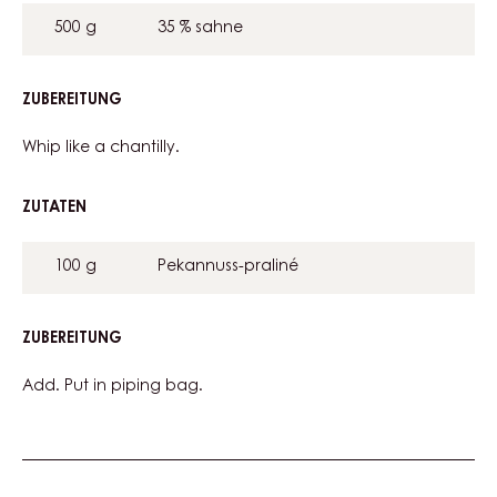
PRALINÉ
500 g
35 % sahne
ZUBEREITUNG
:
PECAN
PRALINÉ
Whip like a chantilly.
ZUTATEN
:
PECAN
PRALINÉ
100 g
Pekannuss-praliné
ZUBEREITUNG
:
PECAN
PRALINÉ
Add. Put in piping bag.