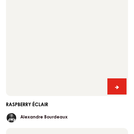
Raspbe
éclair
RASPBERRY ÉCLAIR
Alexandre
Alexandre Bourdeaux
Bourdeaux
butterfly