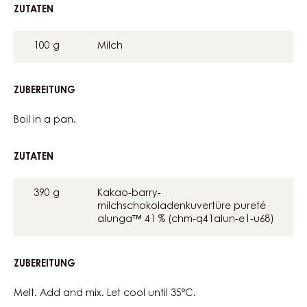
ZUTATEN
:
MILK
CHOCOLATE
100 g
Milch
MOUSSE
ZUBEREITUNG
:
MILK
CHOCOLATE
Boil in a pan.
MOUSSE
ZUTATEN
:
MILK
CHOCOLATE
390 g
Kakao-barry-
MOUSSE
milchschokoladenkuvertüre pureté
alunga™ 41 % (chm-q41alun-e1-u68)
ZUBEREITUNG
:
MILK
CHOCOLATE
Melt. Add and mix. Let cool until 35°C.
MOUSSE