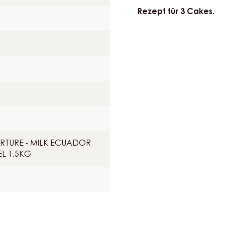
beigeben. Drei Silikon
befüllen, je eine gan
Teig abdecken.
Bei 180°C ca. 40 Minu
Rezept für 3 Cakes.
RTURE - MILK ECUADOR
EL 1,5KG