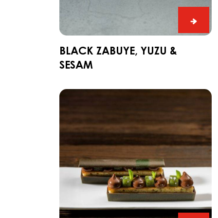
Black
Zabuy
Yuzu
BLACK ZABUYE, YUZU &
&
SESAM
Sesa
Dark
Fahey-
Snack
mit
Gin
und