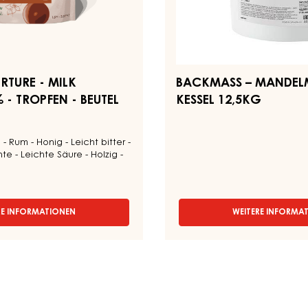
KESSEL
12,5KG
TURE - MILK
BACKMASS – MANDELM
- TROPFEN - BEUTEL
KESSEL 12,5KG
 Rum - Honig - Leicht bitter -
e - Leichte Säure - Holzig -
RE INFORMATIONEN
WEITERE INFORMA
-
-
MILCH
BACK