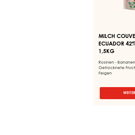
42%
-
TROPFEN
-
BEUTEL
1,5KG
MILCH COUVER
ECUADOR 42% 
1,5KG
Rosinen - Bananen -
Getrocknete Frücht
Feigen
WEITE