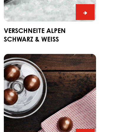
Verschneite
Alpen
Schwarz
VERSCHNEITE ALPEN
&
SCHWARZ & WEISS
Weiß
Ganache
CARMA®
Couverture
Dark
Madagascar
64%