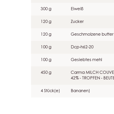
200 g
Eigelb
100 g
Ganze eier
300 g
Eiweiß
120 g
Zucker
120 g
Geschmolzene butter
100 g
Dcp-h62-20
100 g
Gesiebtes mehl
450 g
Carma MILCH COUVE
42% - TROPFEN - BEUT