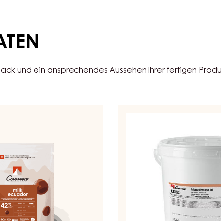
ATEN
ck und ein ansprechendes Aussehen Ihrer fertigen Prod
BACKMASS
–
MANDELMASSE
1:1
–