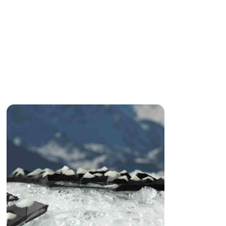
ELMASSE
L
G
Verschneite
Alpen
Schwarz
&
Weiß