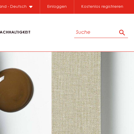
Close
land - Deutsch
Einloggen
Kostenlos registrieren
Suche
ACHHALTIGKEIT
Such