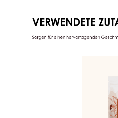
4 Stück(e)
Bananen)
VERWENDETE ZUT
Sorgen für einen hervorragenden Geschma
MILCH
COUVERTURE
-
MILK
ECUADOR