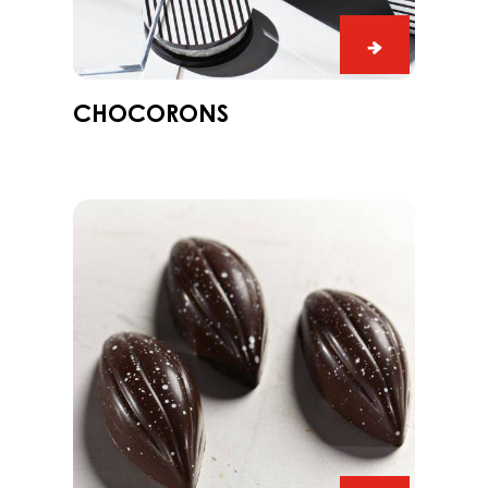
Chocorons
e,
CHOCORONS
m
Schnitt
Praline
Edelweiss
mit
Dark
Grenada