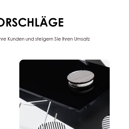
COUVERTURE
–
-
MAND
MILK
1:1
ECUADOR
–
42%
KESSE
-
12,5K
TROPFEN
-
BEUTEL
1,5KG
VORSCHLÄGE
Ihre Kunden und steigern Sie Ihren Umsatz
Chocorons