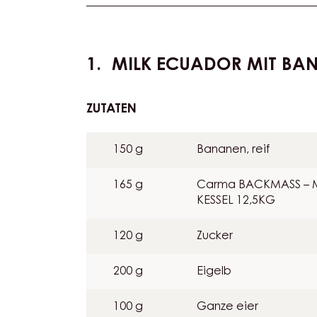
Level:
Leicht
Actions
MILK ECUADOR MIT BA
ZUTATEN
:
MILK
ECUADOR
150 g
Bananen, reif
MIT
BANANE
165 g
Carma BACKMASS – 
KESSEL 12,5KG
120 g
Zucker