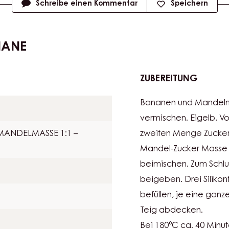
Masseinheit
Schreibe einen Kommentar
Speichern
NANE
ZUBEREITUNG
:
MILK
Bananen und Mandelma
ECUAD
MIT
vermischen. Eigelb, Vo
BANAN
MANDELMASSE 1:1 –
zweiten Menge Zucker 
Mandel-Zucker Masse 
beimischen. Zum Schlu