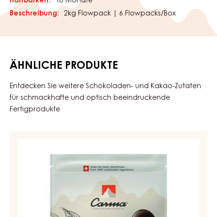
Haltbarkeit:
18 Monate
Beschreibung:
2kg Flowpack | 6 Flowpacks/Box
ÄHNLICHE PRODUKTE
Entdecken Sie weitere Schokoladen- und Kakao-Zutaten
für schmackhafte und optisch beeindruckende
Fertigprodukte
DUNKLE
COUVERTURE
-
DARK
BOURBON
50%
-