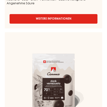
Angenehme Säure
WEITERE INFORMATIONEN
-
COUVERTUREN
-
DARK
Couverturen
TUMCHA
-
47%
Dark
-
TROPFEN
Venezuela
-
70%
5KG
-
BEUTEL
Tropfen
-
1.5kg
Beutel