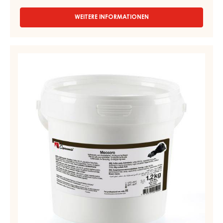
WEITERE INFORMATIONEN
-
RUBY
COUVERTURE
-
KAFFEEPASSTE
RUBY
–
AZALINA™
MOCCORO
40%
-
–
TROPFEN
EIMER
-
1,2KG
BEUTEL
1.5KG