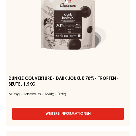
TROPFEN
-
BEUTEL
1,5KG
DUNKLE COUVERTURE - DARK JOUKUK 70% - TROPFEN -
BEUTEL 1,5KG
Nussig - Haselnuss - Holzig - Erdig
WEITERE INFORMATIONEN
-
DUNKLE
COUVERTURE
-
RUBY