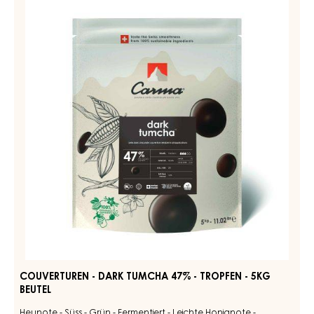
DARK
-
BOURBON
Dark
50%
-
Tumcha
TROPFEN
47%
-
-
BEUTEL
5KG
Tropfen
-
5kg
Beutel
COUVERTUREN - DARK TUMCHA 47% - TROPFEN - 5KG
BEUTEL
Heunote - Süss - Grün - Fermentiert - Leichte Honignote -