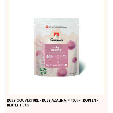
DARK
COUVERTURE
JOUKUK
-
70%
-
RUBY
TROPFEN
AZALINA™
-
40%
BEUTEL
1,5KG
-
TROPFEN
-
BEUTEL
1.5KG
RUBY COUVERTURE - RUBY AZALINA™ 40% - TROPFEN -
BEUTEL 1.5KG