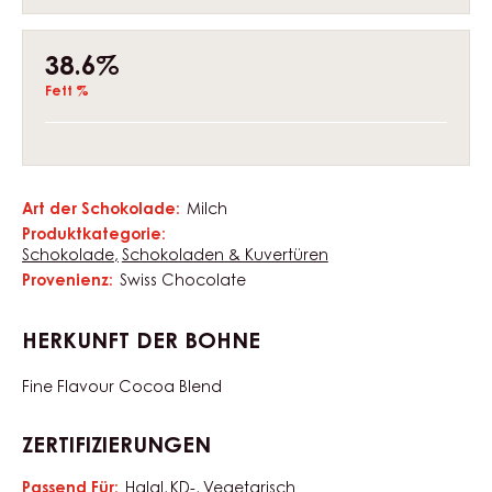
38.6%
Fett %
Art der Schokolade:
Milch
Eigenschaften
Produktkategorie:
Schokolade
Schokoladen & Kuvertüren
Provenienz:
Swiss Chocolate
HERKUNFT DER BOHNE
Fine Flavour Cocoa Blend
ZERTIFIZIERUNGEN
Passend Für:
Halal
KD-
Vegetarisch