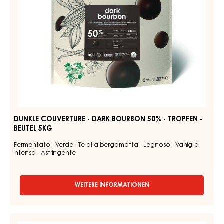
TROPFEN
-
BEUTEL
5KG
DUNKLE COUVERTURE - DARK BOURBON 50% - TROPFEN -
BEUTEL 5KG
Fermentato - Verde - Tè alla bergamotta - Legnoso - Vaniglia
intensa - Astringente
WEITERE INFORMATIONEN
-
DUNKLE
COUVERTURE
-
Couverturen