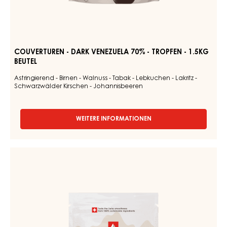
COUVERTUREN - DARK VENEZUELA 70% - TROPFEN - 1.5KG
BEUTEL
Astringierend - Birnen - Walnuss - Tabak - Lebkuchen - Lakritz -
Schwarzwälder Kirschen - Johannisbeeren
WEITERE INFORMATIONEN
-
COUVERTUREN
-
DARK
DUNKLE
VENEZUELA
COUVERTURE
70%
-
-
TROPFEN
DARK
-
JOUKUK
1.5KG
70%
BEUTEL
-