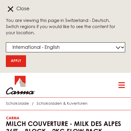
Close
You are viewing this page in Switzerland - Deutsch.
Switch regions if you would like to see the content for
your location.
Skip
Tog
to
mai
main
nav
content
Schokolade
/
Schokoladen & Kuvertüren
CARMA
MILCH COUVERTURE - MILK DES ALPES