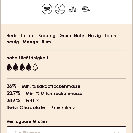
slide
slide
slide
1
2
3
Product
Herb - Toffee - Kräutrig - Grüne Note - Holzig - Leicht
information
heuig - Mango - Rum
hohe Fließfähigkeit
4
36%
Min. % Kakaotrockenmasse
22.7%
Min. % Milchtrockenmasse
38.6%
Fett %
Swiss Chocolate
Provenienz
Verfügbare Größen