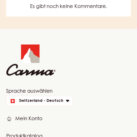
Es gibt noch keine Kommentare.
Website
info
Website
Sprache auswählen
quick
Switzerland - Deutsch
links
Mein Konto
Produktkatalog