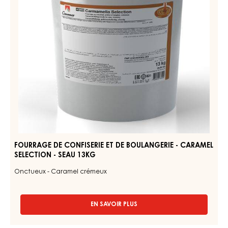
Découvrez d'autres ingrédients à base de chocolat et de
cacao pour des produits finis savoureux et visuellement
étonnants.
FOURRAGE
DE
CONFISERIE
ET
DE
BOULANGERIE
-
CARAMEL
SELECTION
-
SEAU
13KG