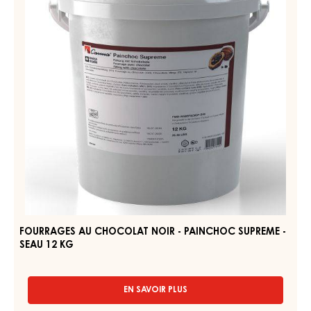
PÂTES DE CONFISERIE - HAZELNUT FILLING (PRALINA) -
SEAU 6KG
EN SAVOIR PLUS
-
PÂTES
DE
CONFISERIE
FOURRAGES
-
AU
HAZELNUT
CHOCOLAT
FILLING
(PRALINA)
NOIR
-
-
SEAU
PAINCHOC
6KG
SUPREME
-
SEAU
12
KG