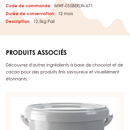
CARACTÉRISTIQUES
catégorie de produits:
Caractéristiques
Enrobages & Garnitures
Garnitures & Crèmes
CERTIFICATIONS
Convient Pour:
Halal
KD-
Végétalien
Végétarien
PACKAGING
Code de commande:
MWF-055BERLIN-671
Durée de conservation:
12 mois
Description:
12.5kg Pail
PRODUITS ASSOCIÉS