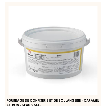
FOURRAGE DE CONFISERIE ET DE BOULANGERIE - CARAMEL
SELECTION - SEAU 13KG
Onctueux - Caramel crémeux
EN SAVOIR PLUS
-
FOURRAGE
DE
CONFISERIE
FOURRAGE
ET
DE
DE
CONFISERIE
BOULANGERIE
-
ET
CARAMEL
DE
SELECTION
BOULANGERIE
-
SEAU
-
13KG
CARAMEL