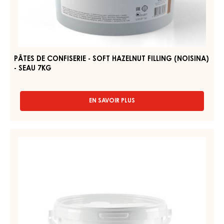
CONFISERIE
BOULANGERIE
-
-
CARAMEL
SOFT
CITRON
HAZELNUT
-
SEAU
FILLING
2,5KG
(NOISINA)
-
SEAU
7KG
PÂTES DE CONFISERIE - SOFT HAZELNUT FILLING (NOISINA)
- SEAU 7KG