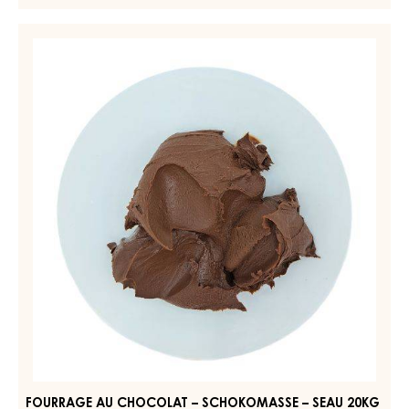
FOURRAGES AU CHOCOLAT NOIR - PAINCHOC SUPREME -
SEAU 12 KG
EN SAVOIR PLUS
-
FOURRAGES
AU
CHOCOLAT
FOURRAGE
NOIR
AU
-
CHOCOLAT
PAINCHOC
SUPREME
–
-
SCHOKOMASSE
SEAU
–
12
KG
SEAU