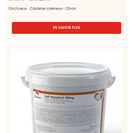
CITRON
-
SEAU
2,5KG
FOURRAGE DE CONFISERIE ET DE BOULANGERIE - CARAMEL
CITRON - SEAU 2,5KG
Onctueux - Caramel crémeux - Citron
EN SAVOIR PLUS
-
FOURRAGE
DE
CONFISERIE
PÂTES
ET
DE
DE