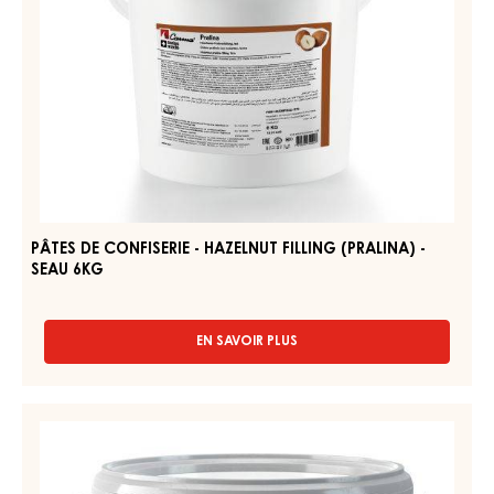
EN SAVOIR PLUS
-
PÂTES
DE
CONFISERIE
PÂTES
-
DE
SOFT
CONFISERIE
HAZELNUT
FILLING
-
(NOISINA)
HAZELNUT
-
FILLING
SEAU
7KG
(PRALINA)
-
SEAU
6KG