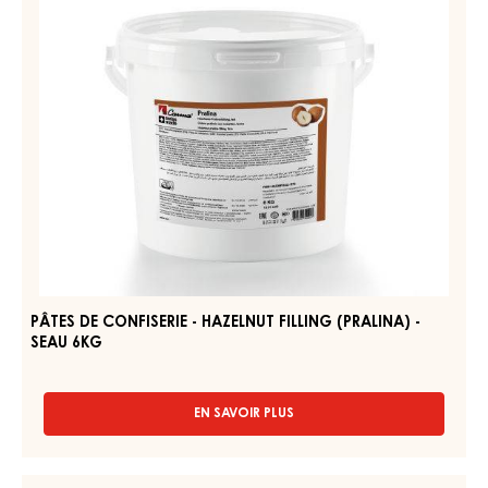
- SEAU 7KG
EN SAVOIR PLUS
-
PÂTES
DE
CONFISERIE
PÂTES
-
DE
SOFT
CONFISERIE
HAZELNUT
FILLING
-
(NOISINA)
HAZELNUT
-
FILLING
SEAU
7KG
(PRALINA)
-
SEAU
6KG