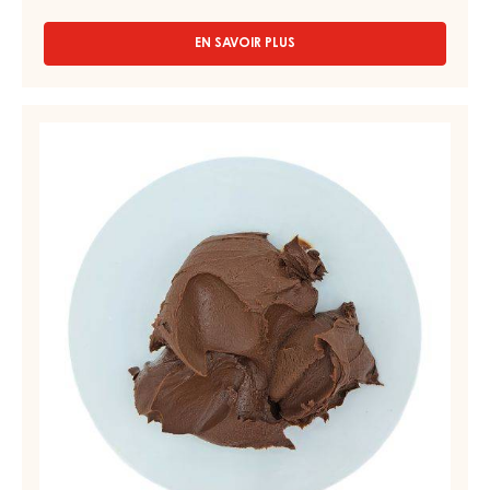
12
KG
FOURRAGES AU CHOCOLAT NOIR - PAINCHOC SUPREME -
SEAU 12 KG
EN SAVOIR PLUS
-
FOURRAGES
AU
CHOCOLAT
FOURRAGE
NOIR
AU
-
CHOCOLAT
PAINCHOC
SUPREME
–
-