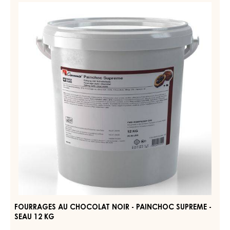
PÂTES DE CONFISERIE - HAZELNUT FILLING (PRALINA) -
SEAU 6KG
EN SAVOIR PLUS
-
PÂTES
DE
CONFISERIE
FOURRAGES
-
AU
HAZELNUT
CHOCOLAT
FILLING
(PRALINA)
NOIR
-
-
SEAU
PAINCHOC
6KG
SUPREME
-
SEAU