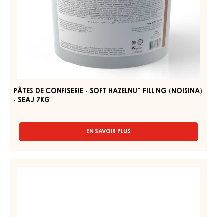
DE
CONFISERIE
PÂTES
ET
DE
DE
CONFISERIE
BOULANGERIE
-
-
CARAMEL
SOFT
CITRON
HAZELNUT
-
SEAU
FILLING
2,5KG
(NOISINA)
-
SEAU
7KG
PÂTES DE CONFISERIE - SOFT HAZELNUT FILLING (NOISINA)