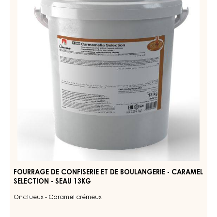
PRODUITS ASSOCIÉS
Découvrez d'autres ingrédients à base de chocolat et de
cacao pour des produits finis savoureux et visuellement
étonnants.
FOURRAGE
DE
CONFISERIE
ET
DE
BOULANGERIE
-
CARAMEL
SELECTION
-
SEAU