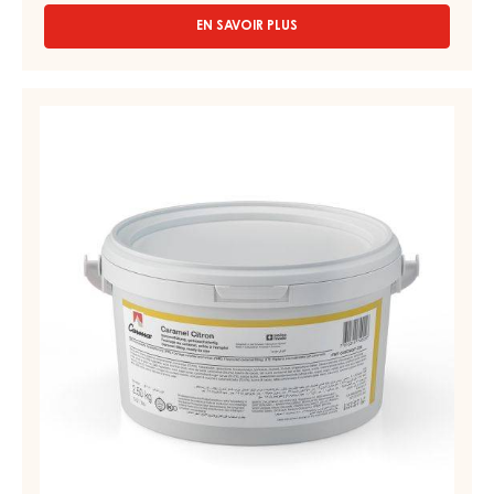
13KG
FOURRAGE DE CONFISERIE ET DE BOULANGERIE - CARAMEL
SELECTION - SEAU 13KG
Onctueux - Caramel crémeux
EN SAVOIR PLUS
-
FOURRAGE
DE
CONFISERIE
FOURRAGE
ET
DE
DE
CONFISERIE
BOULANGERIE
-
ET
CARAMEL
DE
SELECTION