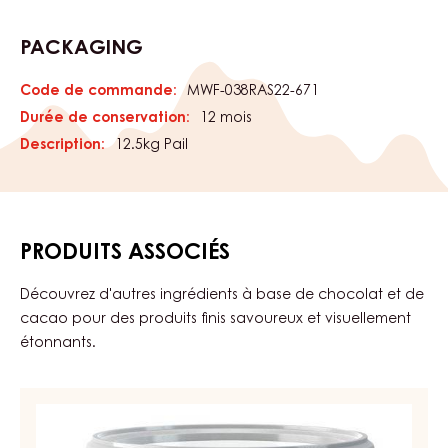
doughnuts, cakes, cookies and Danish pastries. Especially
good for Linzer torte.
CARACTÉRISTIQUES
catégorie de produits:
Caractéristiques
Enrobages & Garnitures
Garnitures & Crèmes
CERTIFICATIONS
Convient Pour:
Halal
KD-
Végétalien
Végétarien
PACKAGING
Code de commande:
MWF-038RAS22-671
Durée de conservation:
12 mois
Description:
12.5kg Pail